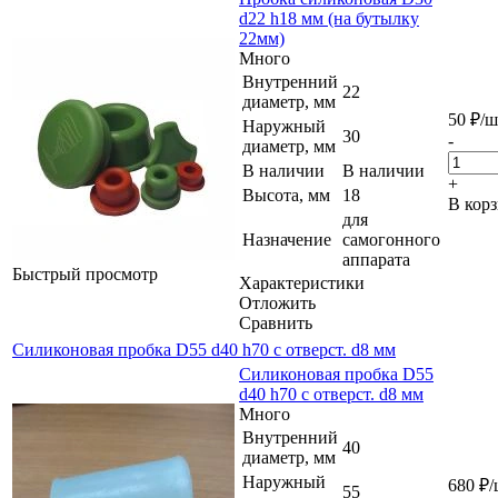
d22 h18 мм (на бутылку
22мм)
Много
Внутренний
22
диаметр, мм
50
₽
/ш
Наружный
30
-
диаметр, мм
В наличии
В наличии
+
Высота, мм
18
В кор
для
Назначение
самогонного
аппарата
Быстрый просмотр
Характеристики
Отложить
Сравнить
Силиконовая пробка D55 d40 h70 с отверст. d8 мм
Силиконовая пробка D55
d40 h70 с отверст. d8 мм
Много
Внутренний
40
диаметр, мм
Наружный
680
₽
/
55