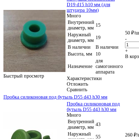
D19 d15 h10 мм (для
штуцера 10мм)
Много
Внутренний
15
диаметр, мм
50
₽
/ш
Наружный
19
-
диаметр, мм
В наличии
В наличии
+
Высота, мм
10
В кор
для
Назначение
самогонного
аппарата
Быстрый просмотр
Характеристики
Отложить
Сравнить
Пробка силиконовая под бутыль D55 d43 h30 мм
Пробка силиконовая под
бутыль D55 d43 h30 мм
Много
Внутренний
43
диаметр, мм
Наружный
260
₽
/
55