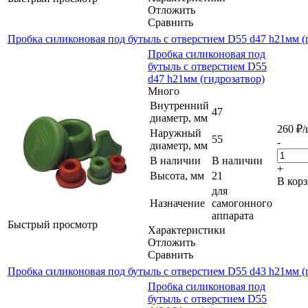
Отложить
Сравнить
Пробка силиконовая под бутыль с отверстием D55 d47 h21мм (
Пробка силиконовая под
бутыль с отверстием D55
d47 h21мм (гидрозатвор)
Много
Внутренний
47
диаметр, мм
260
₽
/
Наружный
55
-
диаметр, мм
В наличии
В наличии
+
Высота, мм
21
В кор
для
Назначение
самогонного
аппарата
Быстрый просмотр
Характеристики
Отложить
Сравнить
Пробка силиконовая под бутыль с отверстием D55 d43 h21мм (
Пробка силиконовая под
бутыль с отверстием D55