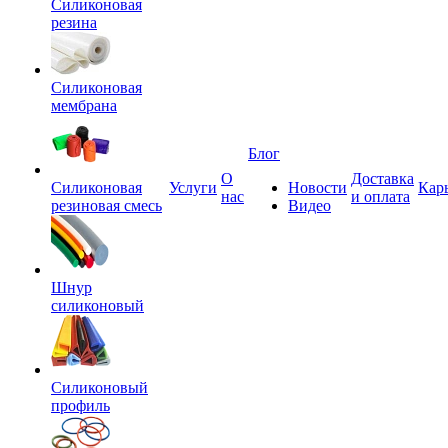
Силиконовая
резина
Силиконовая
мембрана
Блог
О
Доставка
Силиконовая
Услуги
Новости
Кар
нас
и оплата
резиновая смесь
Видео
Шнур
силиконовый
Силиконовый
профиль