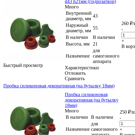
d43 h21мм (гидрозатвор)
Много
Внутренний
43
диаметр, мм
260
₽
/
Наружный
55
-
диаметр, мм
В наличии
В наличии
+
Высота, мм
21
В кор
для
Назначение
самогонного
аппарата
Быстрый просмотр
Характеристики
Отложить
Сравнить
Пробка силиконовая декоративная (на бутылку 18мм)
Пробка силиконовая
декоративная (на бутылку
18мм)
Много
250
₽
/
В наличии
В наличии
-
для
Назначение
самогонного
+
аппарата
В корз