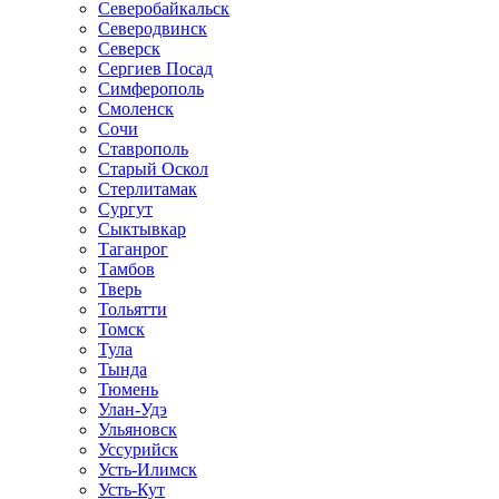
Северобайкальск
Северодвинск
Северск
Сергиев Посад
Симферополь
Смоленск
Сочи
Ставрополь
Старый Оскол
Стерлитамак
Сургут
Сыктывкар
Таганрог
Тамбов
Тверь
Тольятти
Томск
Тула
Тында
Тюмень
Улан-Удэ
Ульяновск
Уссурийск
Усть-Илимск
Усть-Кут