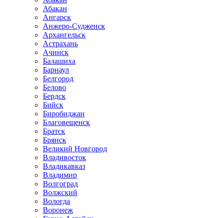
Абакан
Ангарск
Анжеро-Судженск
Архангельск
Астрахань
Ачинск
Балашиха
Барнаул
Белгород
Белово
Бердск
Бийск
Биробиджан
Благовещенск
Братск
Брянск
Великий Новгород
Владивосток
Владикавказ
Владимир
Волгоград
Волжский
Вологда
Воронеж