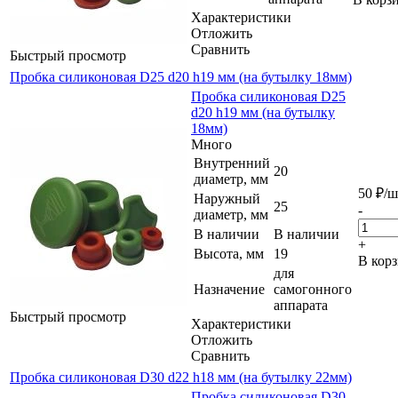
Характеристики
Отложить
Сравнить
Быстрый просмотр
Пробка силиконовая D25 d20 h19 мм (на бутылку 18мм)
Пробка силиконовая D25
d20 h19 мм (на бутылку
18мм)
Много
Внутренний
20
диаметр, мм
50
₽
/ш
Наружный
25
-
диаметр, мм
В наличии
В наличии
+
Высота, мм
19
В кор
для
Назначение
самогонного
аппарата
Быстрый просмотр
Характеристики
Отложить
Сравнить
Пробка силиконовая D30 d22 h18 мм (на бутылку 22мм)
Пробка силиконовая D30