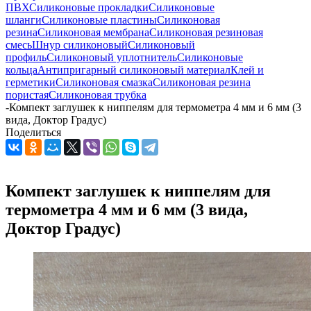
ПВХ
Силиконовые прокладки
Силиконовые
шланги
Силиконовые пластины
Силиконовая
резина
Силиконовая мембрана
Силиконовая резиновая
смесь
Шнур силиконовый
Силиконовый
профиль
Силиконовый уплотнитель
Силиконовые
кольца
Антипригарный силиконовый материал
Клей и
герметики
Силиконовая смазка
Силиконовая резина
пористая
Силиконовая трубка
-
Компект заглушек к ниппелям для термометра 4 мм и 6 мм (3
вида, Доктор Градус)
Поделиться
Компект заглушек к ниппелям для
термометра 4 мм и 6 мм (3 вида,
Доктор Градус)