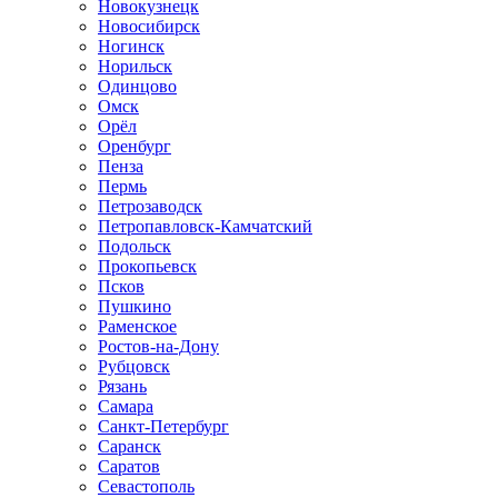
Новокузнецк
Новосибирск
Ногинск
Норильск
Одинцово
Омск
Орёл
Оренбург
Пенза
Пермь
Петрозаводск
Петропавловск-Камчатский
Подольск
Прокопьевск
Псков
Пушкино
Раменское
Ростов-на-Дону
Рубцовск
Рязань
Самара
Санкт-Петербург
Саранск
Саратов
Севастополь