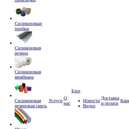
Силиконовые
пробки
Силиконовая
резина
Силиконовая
мембрана
Блог
О
Доставка
Силиконовая
Услуги
Новости
Кар
нас
и оплата
резиновая смесь
Видео