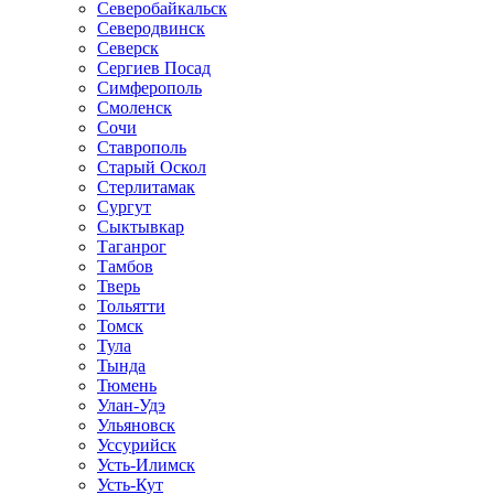
Северобайкальск
Северодвинск
Северск
Сергиев Посад
Симферополь
Смоленск
Сочи
Ставрополь
Старый Оскол
Стерлитамак
Сургут
Сыктывкар
Таганрог
Тамбов
Тверь
Тольятти
Томск
Тула
Тында
Тюмень
Улан-Удэ
Ульяновск
Уссурийск
Усть-Илимск
Усть-Кут