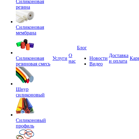
Силиконовая
резина
Силиконовая
мембрана
Блог
О
Доставка
Силиконовая
Услуги
Новости
Кар
нас
и оплата
резиновая смесь
Видео
Шнур
силиконовый
Силиконовый
профиль