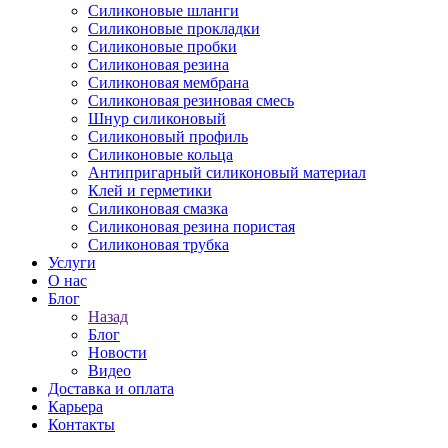
Силиконовые шланги
Силиконовые прокладки
Силиконовые пробки
Силиконовая резина
Силиконовая мембрана
Силиконовая резиновая смесь
Шнур силиконовый
Силиконовый профиль
Силиконовые кольца
Антипригарный силиконовый материал
Клей и герметики
Силиконовая смазка
Силиконовая резина пористая
Силиконовая трубка
Услуги
О нас
Блог
Назад
Блог
Новости
Видео
Доставка и оплата
Карьера
Контакты