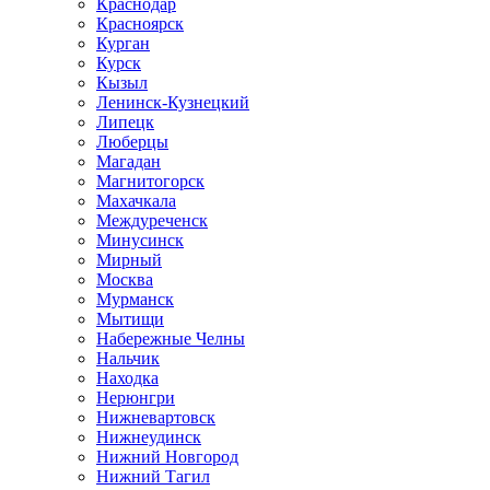
Краснодар
Красноярск
Курган
Курск
Кызыл
Ленинск-Кузнецкий
Липецк
Люберцы
Магадан
Магнитогорск
Махачкала
Междуреченск
Минусинск
Мирный
Москва
Мурманск
Мытищи
Набережные Челны
Нальчик
Находка
Нерюнгри
Нижневартовск
Нижнеудинск
Нижний Новгород
Нижний Тагил