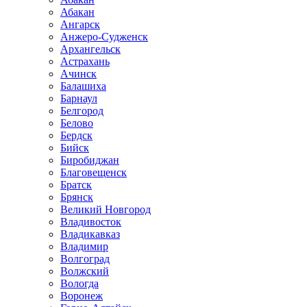
Абакан
Ангарск
Анжеро-Судженск
Архангельск
Астрахань
Ачинск
Балашиха
Барнаул
Белгород
Белово
Бердск
Бийск
Биробиджан
Благовещенск
Братск
Брянск
Великий Новгород
Владивосток
Владикавказ
Владимир
Волгоград
Волжский
Вологда
Воронеж