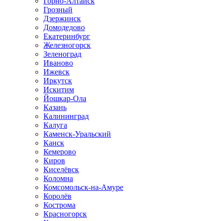
Горно-Алтайск
Грозный
Дзержинск
Домодедово
Екатеринбург
Железногорск
Зеленоград
Иваново
Ижевск
Иркутск
Искитим
Йошкар-Ола
Казань
Калининград
Калуга
Каменск-Уральский
Канск
Кемерово
Киров
Киселёвск
Коломна
Комсомольск-на-Амуре
Королёв
Кострома
Красногорск