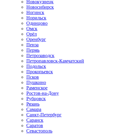
Новокузнецк
Новосибирск
Ногинск
Норильск
Одинцово
Омск
Орёл
Оренбург
Пенза
Пермь
Петрозаводск
Петропавловск-Камчатский
Подольск
Прокопьевск
Псков
Пушкино
Раменское
Ростов-на-Дону
Рубцовск
Рязань
Самара
Санкт-Петербург
Саранск
Саратов
Севастополь