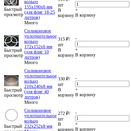
кольцо
шт
155х190х6 мм
Быстрый
+
В
(для фляг 18-25
просмотр
В корзину
корзину
литров)
Много
Силиконовое
уплотнительное
-
315
₽
/
кольцо
шт
172х152х6 мм
+
В
Быстрый
(для фляг 10
В корзину
корзину
просмотр
литров)
Много
Силиконовое
уплотнительное
-
330
₽
/
кольцо
шт
210х240х8 мм
+
В
Быстрый
(для фляг 40
В корзину
корзину
просмотр
литров)
Много
Силиконовое
-
272
₽
/
уплотнительное
шт
кольцо
+
В
Быстрый
232х252х8 мм
В корзину
корзину