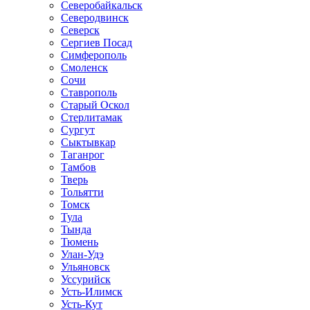
Северобайкальск
Северодвинск
Северск
Сергиев Посад
Симферополь
Смоленск
Сочи
Ставрополь
Старый Оскол
Стерлитамак
Сургут
Сыктывкар
Таганрог
Тамбов
Тверь
Тольятти
Томск
Тула
Тында
Тюмень
Улан-Удэ
Ульяновск
Уссурийск
Усть-Илимск
Усть-Кут