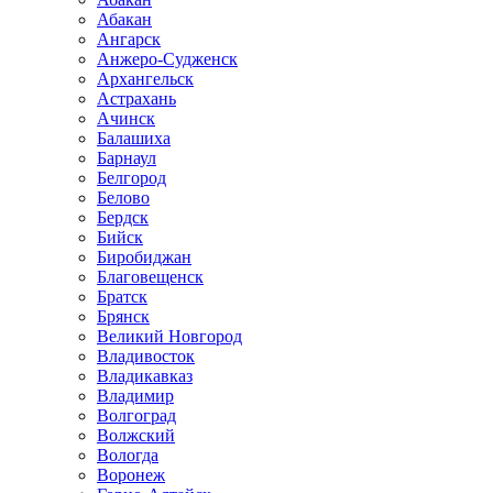
Абакан
Ангарск
Анжеро-Судженск
Архангельск
Астрахань
Ачинск
Балашиха
Барнаул
Белгород
Белово
Бердск
Бийск
Биробиджан
Благовещенск
Братск
Брянск
Великий Новгород
Владивосток
Владикавказ
Владимир
Волгоград
Волжский
Вологда
Воронеж