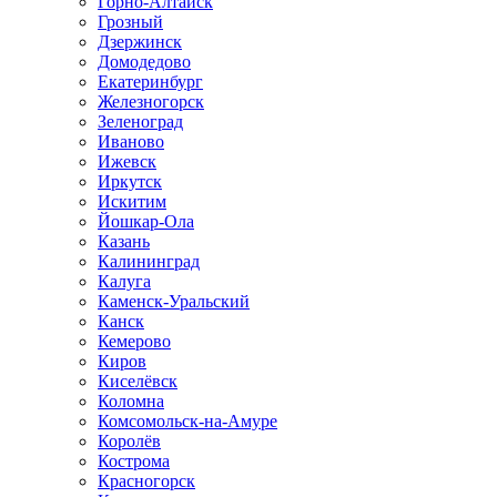
Горно-Алтайск
Грозный
Дзержинск
Домодедово
Екатеринбург
Железногорск
Зеленоград
Иваново
Ижевск
Иркутск
Искитим
Йошкар-Ола
Казань
Калининград
Калуга
Каменск-Уральский
Канск
Кемерово
Киров
Киселёвск
Коломна
Комсомольск-на-Амуре
Королёв
Кострома
Красногорск