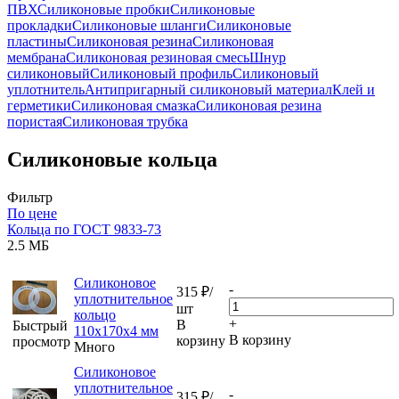
ПВХ
Силиконовые пробки
Силиконовые
прокладки
Силиконовые шланги
Силиконовые
пластины
Силиконовая резина
Силиконовая
мембрана
Силиконовая резиновая смесь
Шнур
силиконовый
Силиконовый профиль
Силиконовый
уплотнитель
Антипригарный силиконовый материал
Клей и
герметики
Силиконовая смазка
Силиконовая резина
пористая
Силиконовая трубка
Силиконовые кольца
Фильтр
По цене
Кольца по ГОСТ 9833-73
2.5 МБ
Силиконовое
-
315
₽
/
уплотнительное
шт
кольцо
+
В
Быстрый
110х170х4 мм
В корзину
корзину
просмотр
Много
Силиконовое
уплотнительное
-
315
₽
/