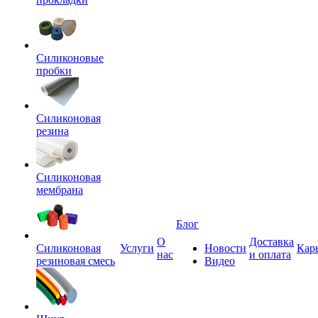
Силиконовые
пробки
Силиконовая
резина
Силиконовая
мембрана
Блог
О
Доставка
Силиконовая
Услуги
Новости
Кар
нас
и оплата
резиновая смесь
Видео