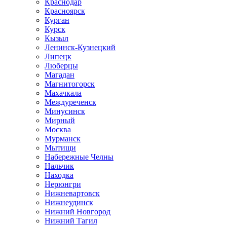
Краснодар
Красноярск
Курган
Курск
Кызыл
Ленинск-Кузнецкий
Липецк
Люберцы
Магадан
Магнитогорск
Махачкала
Междуреченск
Минусинск
Мирный
Москва
Мурманск
Мытищи
Набережные Челны
Нальчик
Находка
Нерюнгри
Нижневартовск
Нижнеудинск
Нижний Новгород
Нижний Тагил