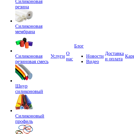
Силиконовая
резина
Силиконовая
мембрана
Блог
О
Доставка
Силиконовая
Услуги
Новости
Кар
нас
и оплата
резиновая смесь
Видео
Шнур
силиконовый
Силиконовый
профиль