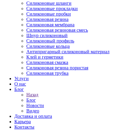
Силиконовые шланги
Силиконовые прокладки
Силиконовые пробки
Силиконовая резина
Силиконовая мембрана
Силиконовая резиновая смесь
Шнур силиконовый
Силиконовый профиль
Силиконовые кольца
Антипригарный силиконовый материал
Клей и герметики
Силиконовая смазка
Силиконовая резина пористая
Силиконовая трубка
Услуги
О нас
Блог
Назад
Блог
Новости
Видео
Доставка и оплата
Карьера
Контакты