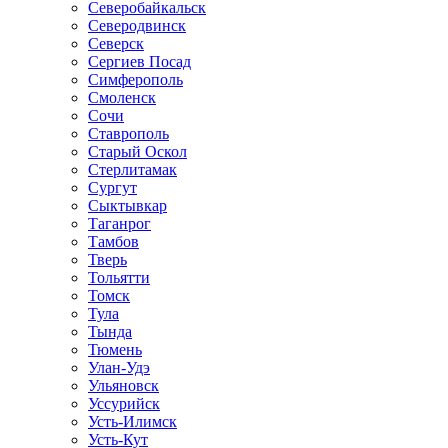
Северобайкальск
Северодвинск
Северск
Сергиев Посад
Симферополь
Смоленск
Сочи
Ставрополь
Старый Оскол
Стерлитамак
Сургут
Сыктывкар
Таганрог
Тамбов
Тверь
Тольятти
Томск
Тула
Тында
Тюмень
Улан-Удэ
Ульяновск
Уссурийск
Усть-Илимск
Усть-Кут