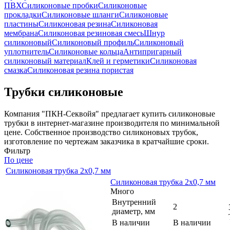
ПВХ
Силиконовые пробки
Силиконовые
прокладки
Силиконовые шланги
Силиконовые
пластины
Силиконовая резина
Силиконовая
мембрана
Силиконовая резиновая смесь
Шнур
силиконовый
Силиконовый профиль
Силиконовый
уплотнитель
Силиконовые кольца
Антипригарный
силиконовый материал
Клей и герметики
Силиконовая
смазка
Силиконовая резина пористая
Трубки силиконовые
Компания "ПКН-Секвойя" предлагает купить силиконовые
трубки в интернет-магазине производителя по минимальной
цене. Собственное производство силиконовых трубок,
изготовление по чертежам заказчика в кратчайшие сроки.
Фильтр
По цене
Силиконовая трубка 2х0,7 мм
Силиконовая трубка 2х0,7 мм
Много
Внутренний
2
диаметр, мм
В наличии
В наличии