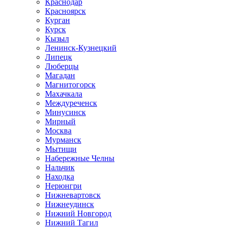
Краснодар
Красноярск
Курган
Курск
Кызыл
Ленинск-Кузнецкий
Липецк
Люберцы
Магадан
Магнитогорск
Махачкала
Междуреченск
Минусинск
Мирный
Москва
Мурманск
Мытищи
Набережные Челны
Нальчик
Находка
Нерюнгри
Нижневартовск
Нижнеудинск
Нижний Новгород
Нижний Тагил