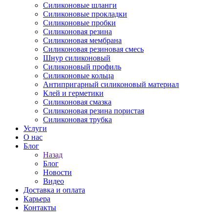
Силиконовые шланги
Силиконовые прокладки
Силиконовые пробки
Силиконовая резина
Силиконовая мембрана
Силиконовая резиновая смесь
Шнур силиконовый
Силиконовый профиль
Силиконовые кольца
Антипригарный силиконовый материал
Клей и герметики
Силиконовая смазка
Силиконовая резина пористая
Силиконовая трубка
Услуги
О нас
Блог
Назад
Блог
Новости
Видео
Доставка и оплата
Карьера
Контакты