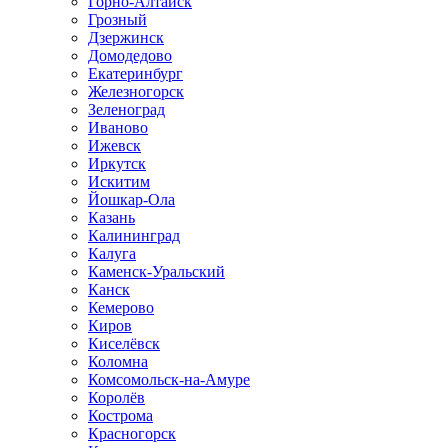
Горно-Алтайск
Грозный
Дзержинск
Домодедово
Екатеринбург
Железногорск
Зеленоград
Иваново
Ижевск
Иркутск
Искитим
Йошкар-Ола
Казань
Калининград
Калуга
Каменск-Уральский
Канск
Кемерово
Киров
Киселёвск
Коломна
Комсомольск-на-Амуре
Королёв
Кострома
Красногорск