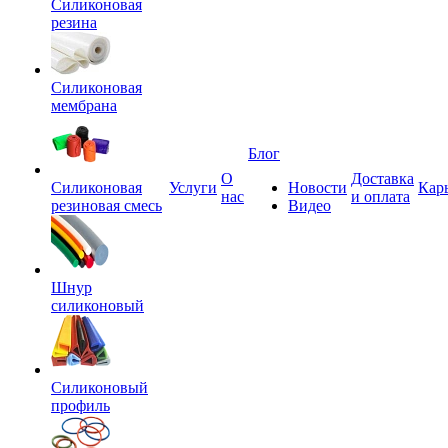
Силиконовая
резина
Силиконовая
мембрана
Блог
О
Доставка
Силиконовая
Услуги
Новости
Кар
нас
и оплата
резиновая смесь
Видео
Шнур
силиконовый
Силиконовый
профиль