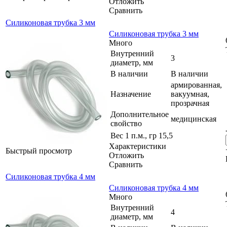
Отложить
Сравнить
Силиконовая трубка 3 мм
Силиконовая трубка 3 мм
Много
Внутренний
3
диаметр, мм
В наличии
В наличии
армированная,
Назначение
вакуумная,
прозрачная
Дополнительное
медицинская
свойство
Вес 1 п.м., гр
15,5
Характеристики
Быстрый просмотр
Отложить
Сравнить
Силиконовая трубка 4 мм
Силиконовая трубка 4 мм
Много
Внутренний
4
диаметр, мм