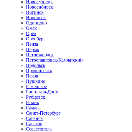
Новокузнецк
Новосибирск
Ногинск
Норильск
Одинцово
Омск
Орёл
Оренбург
Пенза
Пермь
Петрозаводск
Петропавловск-Камчатский
Подольск
Прокопьевск
Псков
Пушкино
Раменское
Ростов-на-Дону
Рубцовск
Рязань
Самара
Санкт-Петербург
Саранск
Саратов
Севастополь