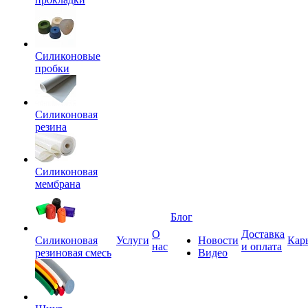
Силиконовые
пробки
Силиконовая
резина
Силиконовая
мембрана
Блог
О
Доставка
Силиконовая
Услуги
Новости
Кар
нас
и оплата
резиновая смесь
Видео