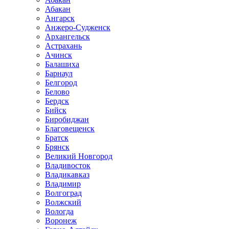
Абакан
Ангарск
Анжеро-Судженск
Архангельск
Астрахань
Ачинск
Балашиха
Барнаул
Белгород
Белово
Бердск
Бийск
Биробиджан
Благовещенск
Братск
Брянск
Великий Новгород
Владивосток
Владикавказ
Владимир
Волгоград
Волжский
Вологда
Воронеж