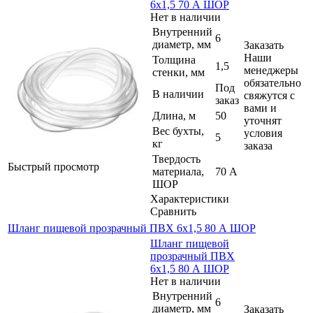
6х1,5 70 А ШОР
Нет в наличии
Внутренний
6
диаметр, мм
Заказать
Наши
Толщина
1,5
менеджеры
стенки, мм
обязательно
Под
В наличии
свяжутся с
заказ
вами и
Длина, м
50
уточнят
Вес бухты,
условия
5
кг
заказа
Твердость
Быстрый просмотр
материала,
70 А
ШОР
Характеристики
Сравнить
Шланг пищевой прозрачный ПВХ 6х1,5 80 А ШОР
Шланг пищевой
прозрачный ПВХ
6х1,5 80 А ШОР
Нет в наличии
Внутренний
6
диаметр, мм
Заказать