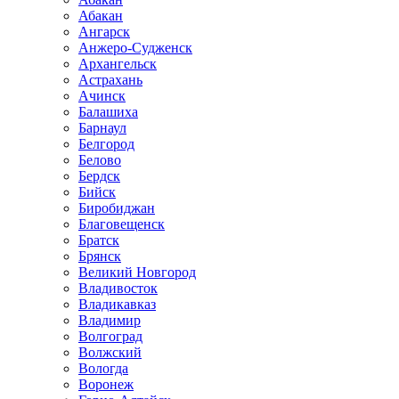
Абакан
Ангарск
Анжеро-Судженск
Архангельск
Астрахань
Ачинск
Балашиха
Барнаул
Белгород
Белово
Бердск
Бийск
Биробиджан
Благовещенск
Братск
Брянск
Великий Новгород
Владивосток
Владикавказ
Владимир
Волгоград
Волжский
Вологда
Воронеж