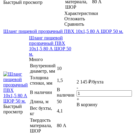
материала,
80 А
Быстрый просмотр
ШОР
Характеристики
Отложить
Сравнить
Шланг пищевой прозрачный ПВХ 10х1,5 80 А ШОР 50 м.
Шланг пищевой
прозрачный ПВХ
10х1,5 80 А ШОР 50
м.
Много
Внутренний
10
диаметр, мм
Толщина
1,5
2 145
₽
/бухта
стенки, мм
-
В
В наличии
наличии
+
Длина, м
50
В корзину
Быстрый
Вес бухты,
4,1
просмотр
кг
Твердость
материала,
80 А
ШОР