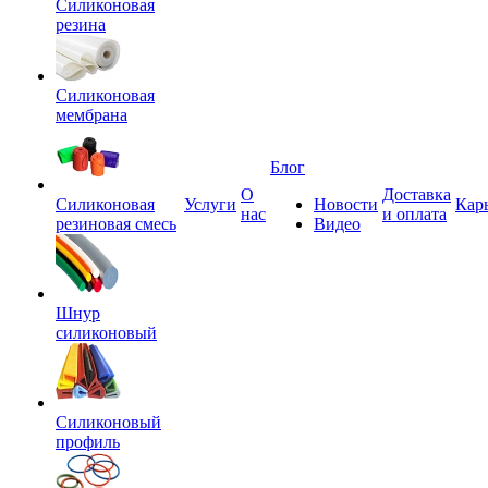
Силиконовая
резина
Силиконовая
мембрана
Блог
О
Доставка
Силиконовая
Услуги
Новости
Кар
нас
и оплата
резиновая смесь
Видео
Шнур
силиконовый
Силиконовый
профиль