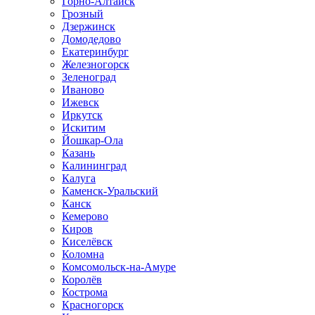
Горно-Алтайск
Грозный
Дзержинск
Домодедово
Екатеринбург
Железногорск
Зеленоград
Иваново
Ижевск
Иркутск
Искитим
Йошкар-Ола
Казань
Калининград
Калуга
Каменск-Уральский
Канск
Кемерово
Киров
Киселёвск
Коломна
Комсомольск-на-Амуре
Королёв
Кострома
Красногорск