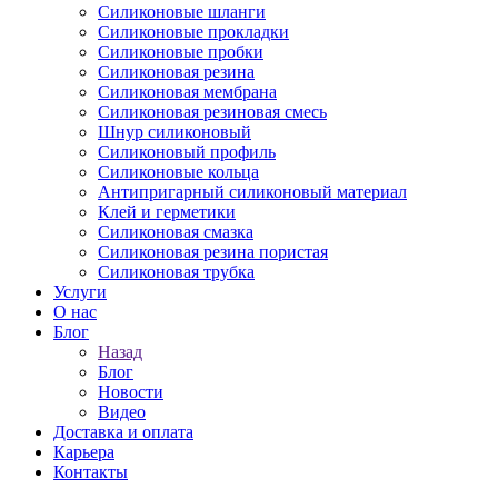
Силиконовые шланги
Силиконовые прокладки
Силиконовые пробки
Силиконовая резина
Силиконовая мембрана
Силиконовая резиновая смесь
Шнур силиконовый
Силиконовый профиль
Силиконовые кольца
Антипригарный силиконовый материал
Клей и герметики
Силиконовая смазка
Силиконовая резина пористая
Силиконовая трубка
Услуги
О нас
Блог
Назад
Блог
Новости
Видео
Доставка и оплата
Карьера
Контакты