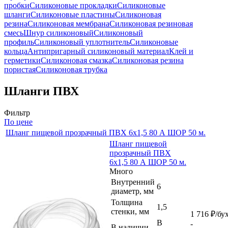
пробки
Силиконовые прокладки
Силиконовые
шланги
Силиконовые пластины
Силиконовая
резина
Силиконовая мембрана
Силиконовая резиновая
смесь
Шнур силиконовый
Силиконовый
профиль
Силиконовый уплотнитель
Силиконовые
кольца
Антипригарный силиконовый материал
Клей и
герметики
Силиконовая смазка
Силиконовая резина
пористая
Силиконовая трубка
Шланги ПВХ
Фильтр
По цене
Шланг пищевой прозрачный ПВХ 6х1,5 80 А ШОР 50 м.
Шланг пищевой
прозрачный ПВХ
6х1,5 80 А ШОР 50 м.
Много
Внутренний
6
диаметр, мм
Толщина
1,5
стенки, мм
1 716
₽
/бу
В
-
В наличии