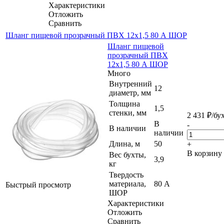
Характеристики
Отложить
Сравнить
Шланг пищевой прозрачный ПВХ 12х1,5 80 А ШОР
Шланг пищевой
прозрачный ПВХ
12х1,5 80 А ШОР
Много
Внутренний
12
диаметр, мм
Толщина
1,5
стенки, мм
2 431
₽
/бу
В
-
В наличии
наличии
Длина, м
50
+
В корзину
Вес бухты,
3,9
кг
Твердость
материала,
80 А
Быстрый просмотр
ШОР
Характеристики
Отложить
Сравнить