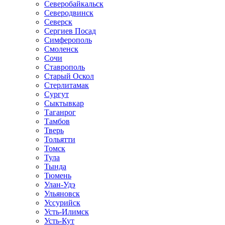
Северобайкальск
Северодвинск
Северск
Сергиев Посад
Симферополь
Смоленск
Сочи
Ставрополь
Старый Оскол
Стерлитамак
Сургут
Сыктывкар
Таганрог
Тамбов
Тверь
Тольятти
Томск
Тула
Тында
Тюмень
Улан-Удэ
Ульяновск
Уссурийск
Усть-Илимск
Усть-Кут