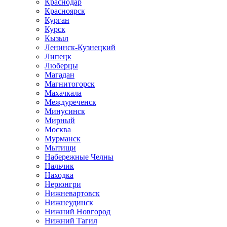
Краснодар
Красноярск
Курган
Курск
Кызыл
Ленинск-Кузнецкий
Липецк
Люберцы
Магадан
Магнитогорск
Махачкала
Междуреченск
Минусинск
Мирный
Москва
Мурманск
Мытищи
Набережные Челны
Нальчик
Находка
Нерюнгри
Нижневартовск
Нижнеудинск
Нижний Новгород
Нижний Тагил