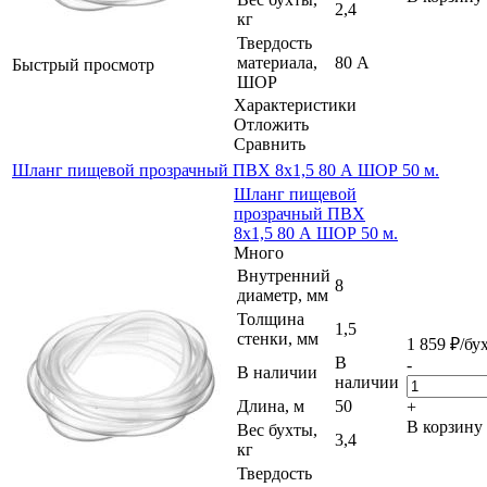
2,4
кг
Твердость
материала,
80 А
Быстрый просмотр
ШОР
Характеристики
Отложить
Сравнить
Шланг пищевой прозрачный ПВХ 8х1,5 80 А ШОР 50 м.
Шланг пищевой
прозрачный ПВХ
8х1,5 80 А ШОР 50 м.
Много
Внутренний
8
диаметр, мм
Толщина
1,5
стенки, мм
1 859
₽
/бу
В
-
В наличии
наличии
Длина, м
50
+
В корзину
Вес бухты,
3,4
кг
Твердость