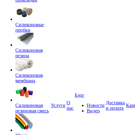
Силиконовые
пробки
Силиконовая
резина
Силиконовая
мембрана
Блог
О
Доставка
Силиконовая
Услуги
Новости
Кар
нас
и оплата
резиновая смесь
Видео