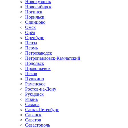
Новокузнецк
Новосибирск
Ногинск
Норильск
Одинцово
Омск
Орёл
Оренбург
Пенза
Пермь
Петрозаводск
Петропавловск-Камчатский
Подольск
Прокопьевск
Псков
Пушкино
Раменское
Ростов-на-Дону
Рубцовск
Рязань
Самара
Санкт-Петербург
Саранск
Саратов
Севастополь