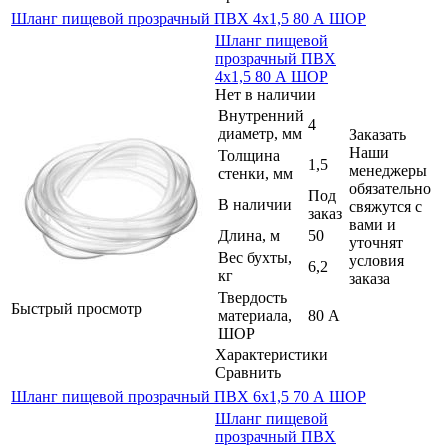
Шланг пищевой прозрачный ПВХ 4х1,5 80 А ШОР
Шланг пищевой
прозрачный ПВХ
4х1,5 80 А ШОР
Нет в наличии
Внутренний
4
диаметр, мм
Заказать
Наши
Толщина
1,5
менеджеры
стенки, мм
обязательно
Под
В наличии
свяжутся с
заказ
вами и
Длина, м
50
уточнят
Вес бухты,
условия
6,2
кг
заказа
Твердость
Быстрый просмотр
материала,
80 А
ШОР
Характеристики
Сравнить
Шланг пищевой прозрачный ПВХ 6х1,5 70 А ШОР
Шланг пищевой
прозрачный ПВХ