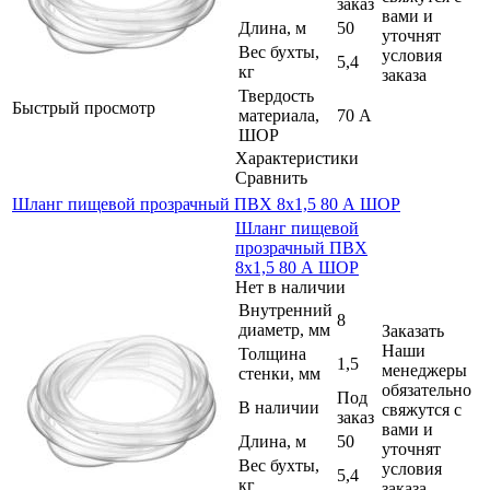
заказ
вами и
Длина, м
50
уточнят
Вес бухты,
условия
5,4
кг
заказа
Твердость
Быстрый просмотр
материала,
70 А
ШОР
Характеристики
Сравнить
Шланг пищевой прозрачный ПВХ 8х1,5 80 А ШОР
Шланг пищевой
прозрачный ПВХ
8х1,5 80 А ШОР
Нет в наличии
Внутренний
8
диаметр, мм
Заказать
Наши
Толщина
1,5
менеджеры
стенки, мм
обязательно
Под
В наличии
свяжутся с
заказ
вами и
Длина, м
50
уточнят
Вес бухты,
условия
5,4
кг
заказа