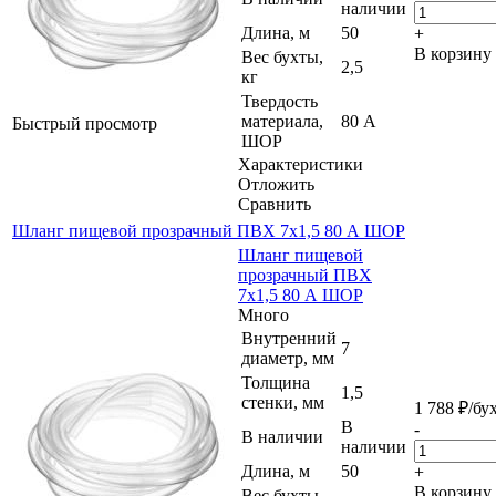
наличии
Длина, м
50
+
В корзину
Вес бухты,
2,5
кг
Твердость
материала,
80 А
Быстрый просмотр
ШОР
Характеристики
Отложить
Сравнить
Шланг пищевой прозрачный ПВХ 7х1,5 80 А ШОР
Шланг пищевой
прозрачный ПВХ
7х1,5 80 А ШОР
Много
Внутренний
7
диаметр, мм
Толщина
1,5
стенки, мм
1 788
₽
/бу
В
-
В наличии
наличии
Длина, м
50
+
В корзину
Вес бухты,