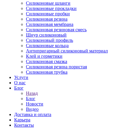
Силиконовые шланги
Силиконовые прокладки
Силиконовые пробки
Силиконовая резина
Силиконовая мембрана
Силиконовая резиновая смесь
Шнур силиконовый
Силиконовый профиль
Силиконовые кольца
Антипригарный силиконовый материал
Клей и герметики
Силиконовая смазка
Силиконовая резина пористая
Силиконовая трубка
Услуги
О нас
Блог
Назад
Блог
Новости
Видео
Доставка и оплата
Карьера
Контакты