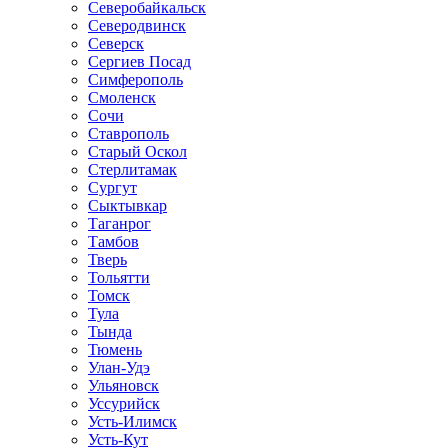
Северобайкальск
Северодвинск
Северск
Сергиев Посад
Симферополь
Смоленск
Сочи
Ставрополь
Старый Оскол
Стерлитамак
Сургут
Сыктывкар
Таганрог
Тамбов
Тверь
Тольятти
Томск
Тула
Тында
Тюмень
Улан-Удэ
Ульяновск
Уссурийск
Усть-Илимск
Усть-Кут