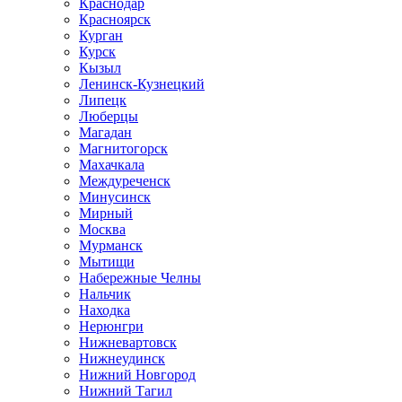
Краснодар
Красноярск
Курган
Курск
Кызыл
Ленинск-Кузнецкий
Липецк
Люберцы
Магадан
Магнитогорск
Махачкала
Междуреченск
Минусинск
Мирный
Москва
Мурманск
Мытищи
Набережные Челны
Нальчик
Находка
Нерюнгри
Нижневартовск
Нижнеудинск
Нижний Новгород
Нижний Тагил