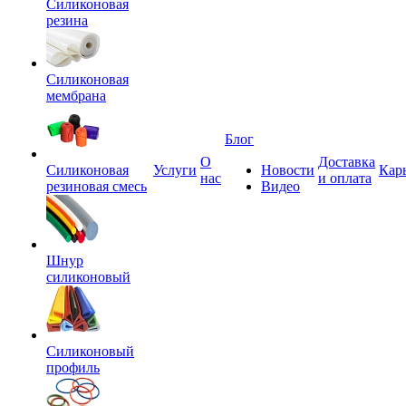
Силиконовая
резина
Силиконовая
мембрана
Блог
О
Доставка
Силиконовая
Услуги
Новости
Кар
нас
и оплата
резиновая смесь
Видео
Шнур
силиконовый
Силиконовый
профиль