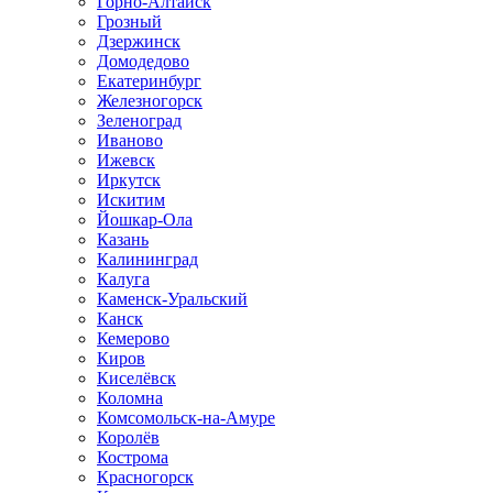
Горно-Алтайск
Грозный
Дзержинск
Домодедово
Екатеринбург
Железногорск
Зеленоград
Иваново
Ижевск
Иркутск
Искитим
Йошкар-Ола
Казань
Калининград
Калуга
Каменск-Уральский
Канск
Кемерово
Киров
Киселёвск
Коломна
Комсомольск-на-Амуре
Королёв
Кострома
Красногорск