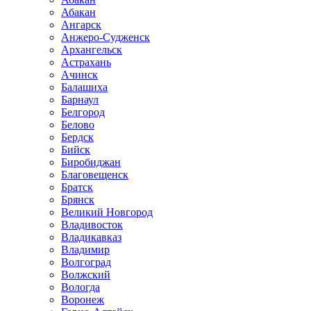
Абакан
Ангарск
Анжеро-Судженск
Архангельск
Астрахань
Ачинск
Балашиха
Барнаул
Белгород
Белово
Бердск
Бийск
Биробиджан
Благовещенск
Братск
Брянск
Великий Новгород
Владивосток
Владикавказ
Владимир
Волгоград
Волжский
Вологда
Воронеж