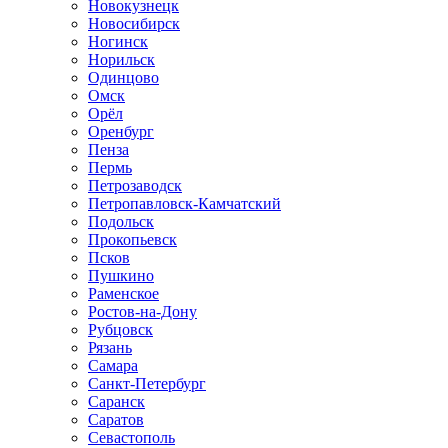
Новокузнецк
Новосибирск
Ногинск
Норильск
Одинцово
Омск
Орёл
Оренбург
Пенза
Пермь
Петрозаводск
Петропавловск-Камчатский
Подольск
Прокопьевск
Псков
Пушкино
Раменское
Ростов-на-Дону
Рубцовск
Рязань
Самара
Санкт-Петербург
Саранск
Саратов
Севастополь