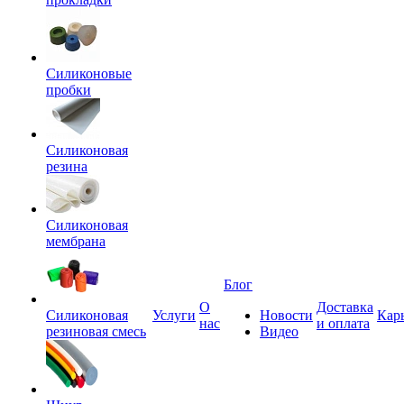
Силиконовые
пробки
Силиконовая
резина
Силиконовая
мембрана
Блог
О
Доставка
Силиконовая
Услуги
Новости
Кар
нас
и оплата
резиновая смесь
Видео