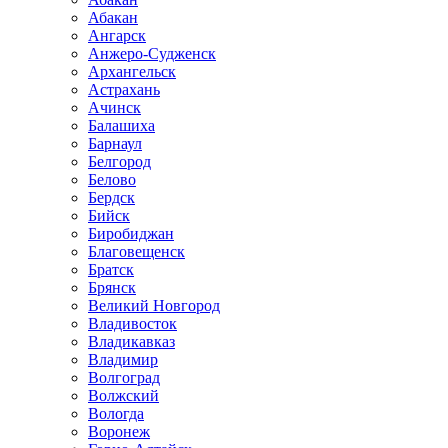
Абакан
Ангарск
Анжеро-Судженск
Архангельск
Астрахань
Ачинск
Балашиха
Барнаул
Белгород
Белово
Бердск
Бийск
Биробиджан
Благовещенск
Братск
Брянск
Великий Новгород
Владивосток
Владикавказ
Владимир
Волгоград
Волжский
Вологда
Воронеж