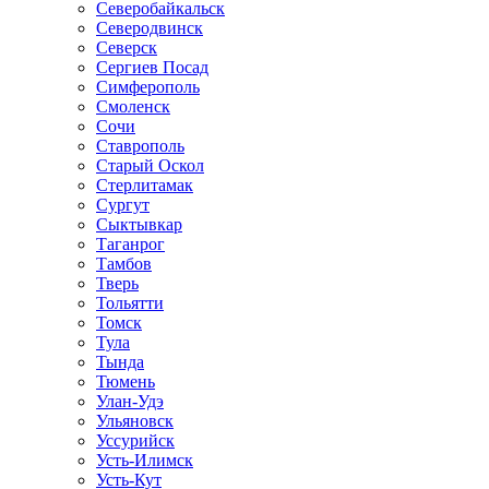
Северобайкальск
Северодвинск
Северск
Сергиев Посад
Симферополь
Смоленск
Сочи
Ставрополь
Старый Оскол
Стерлитамак
Сургут
Сыктывкар
Таганрог
Тамбов
Тверь
Тольятти
Томск
Тула
Тында
Тюмень
Улан-Удэ
Ульяновск
Уссурийск
Усть-Илимск
Усть-Кут