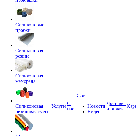
Силиконовые
пробки
Силиконовая
резина
Силиконовая
мембрана
Блог
О
Доставка
Силиконовая
Услуги
Новости
Кар
нас
и оплата
резиновая смесь
Видео