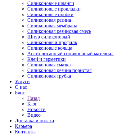
Силиконовые шланги
Силиконовые прокладки
Силиконовые пробки
Силиконовая резина
Силиконовая мембрана
Силиконовая резиновая смесь
Шнур силиконовый
Силиконовый профиль
Силиконовые кольца
Антипригарный силиконовый материал
Клей и герметики
Силиконовая смазка
Силиконовая резина пористая
Силиконовая трубка
Услуги
О нас
Блог
Назад
Блог
Новости
Видео
Доставка и оплата
Карьера
Контакты