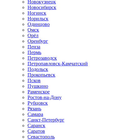
Новокузнецк
Новосибирск
Ногинск
Норильск
Одинцово
Омск
Орёл
Оренбург
Пенза
Пермь
Петрозаводск
Петропавловск-Камчатский
Подольск
Прокопьевск
Псков
Пушкино
Раменское
Ростов-на-Дону
Рубцовск
Рязань
Самара
Санкт-Петербург
Саранск
Саратов
Севастополь