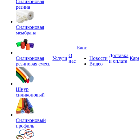
Силиконовая
резина
Силиконовая
мембрана
Блог
О
Доставка
Силиконовая
Услуги
Новости
Кар
нас
и оплата
резиновая смесь
Видео
Шнур
силиконовый
Силиконовый
профиль