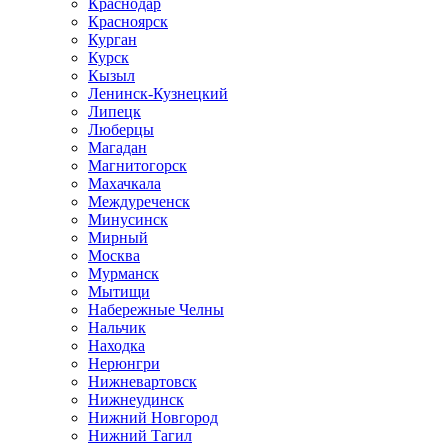
Краснодар
Красноярск
Курган
Курск
Кызыл
Ленинск-Кузнецкий
Липецк
Люберцы
Магадан
Магнитогорск
Махачкала
Междуреченск
Минусинск
Мирный
Москва
Мурманск
Мытищи
Набережные Челны
Нальчик
Находка
Нерюнгри
Нижневартовск
Нижнеудинск
Нижний Новгород
Нижний Тагил