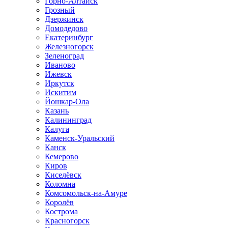
Горно-Алтайск
Грозный
Дзержинск
Домодедово
Екатеринбург
Железногорск
Зеленоград
Иваново
Ижевск
Иркутск
Искитим
Йошкар-Ола
Казань
Калининград
Калуга
Каменск-Уральский
Канск
Кемерово
Киров
Киселёвск
Коломна
Комсомольск-на-Амуре
Королёв
Кострома
Красногорск