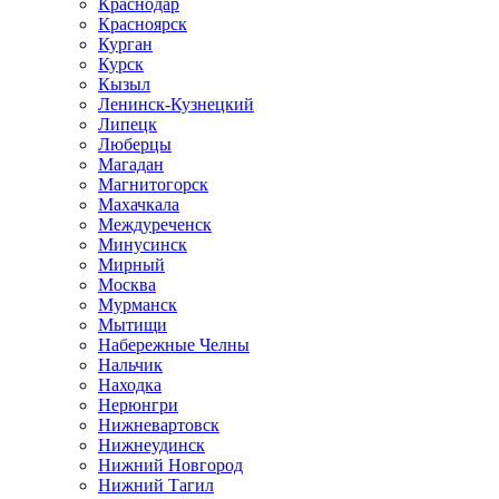
Краснодар
Красноярск
Курган
Курск
Кызыл
Ленинск-Кузнецкий
Липецк
Люберцы
Магадан
Магнитогорск
Махачкала
Междуреченск
Минусинск
Мирный
Москва
Мурманск
Мытищи
Набережные Челны
Нальчик
Находка
Нерюнгри
Нижневартовск
Нижнеудинск
Нижний Новгород
Нижний Тагил