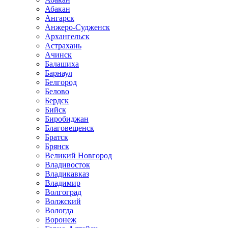
Абакан
Ангарск
Анжеро-Судженск
Архангельск
Астрахань
Ачинск
Балашиха
Барнаул
Белгород
Белово
Бердск
Бийск
Биробиджан
Благовещенск
Братск
Брянск
Великий Новгород
Владивосток
Владикавказ
Владимир
Волгоград
Волжский
Вологда
Воронеж