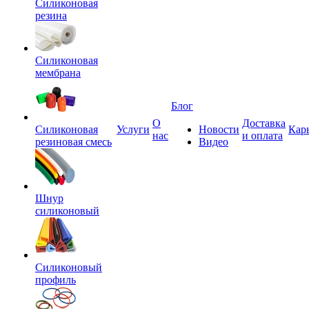
Силиконовая
резина
Силиконовая
мембрана
Блог
О
Доставка
Силиконовая
Услуги
Новости
Кар
нас
и оплата
резиновая смесь
Видео
Шнур
силиконовый
Силиконовый
профиль