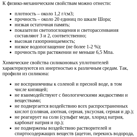
К физико-механическим свойствам можно отнести:
плотность – около 1,2 г/см3;
прочность – около 20 единиц по шкале Шора;
низкая остаточная память;
показатели светопоглощения и светорассеивания
составляют 3 и 2, соответственно;
высокая газопроницаемость;
низкое водопоглащение (не более 1-2 %);
прочность при растяжении не меньше 6,5 Мпа.
Химические свойства силиконовых уплотнителей
характеризуются их инертностью к различным средам. Так,
профили из силикона:
не восприимчивы к соленой и пресной воде, в том
числе кипящей;
не взаимодействуют с биологическими жидкостями и
веществами;
не подвергается воздействию всех распространенных
кислот (соляная, азотная, серная, уксусная, серная и др.);
не реагирует на соли (сульфат меди, хлорид натрия,
карбонат натрия и пр.);
не подвержены воздействию растворителей и
спиртосодержащих веществ (ацетон, перекись водорода,