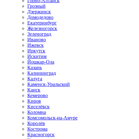
Горно-Алтайск
Грозный
Дзержинск
Домодедово
Екатеринбург
Железногорск
Зеленоград
Иваново
Ижевск
Иркутск
Искитим
Йошкар-Ола
Казань
Калининград
Калуга
Каменск-Уральский
Канск
Кемерово
Киров
Киселёвск
Коломна
Комсомольск-на-Амуре
Королёв
Кострома
Красногорск