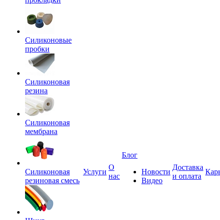
Силиконовые
пробки
Силиконовая
резина
Силиконовая
мембрана
Блог
О
Доставка
Силиконовая
Услуги
Новости
Кар
нас
и оплата
резиновая смесь
Видео