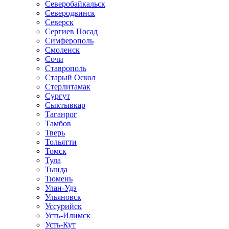
Северобайкальск
Северодвинск
Северск
Сергиев Посад
Симферополь
Смоленск
Сочи
Ставрополь
Старый Оскол
Стерлитамак
Сургут
Сыктывкар
Таганрог
Тамбов
Тверь
Тольятти
Томск
Тула
Тында
Тюмень
Улан-Удэ
Ульяновск
Уссурийск
Усть-Илимск
Усть-Кут