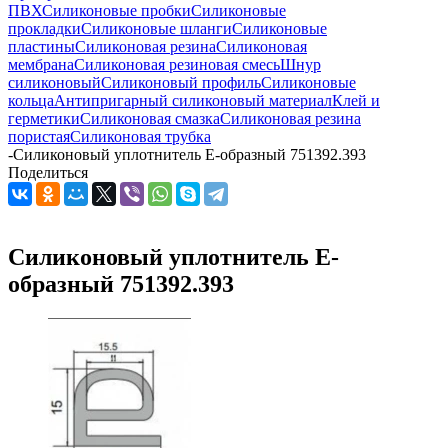
ПВХ
Силиконовые пробки
Силиконовые
прокладки
Силиконовые шланги
Силиконовые
пластины
Силиконовая резина
Силиконовая
мембрана
Силиконовая резиновая смесь
Шнур
силиконовый
Силиконовый профиль
Силиконовые
кольца
Антипригарный силиконовый материал
Клей и
герметики
Силиконовая смазка
Силиконовая резина
пористая
Силиконовая трубка
-
Силиконовый уплотнитель Е-образный 751392.393
Поделиться
Силиконовый уплотнитель Е-
образный 751392.393