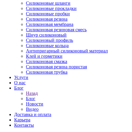
Силиконовые шланги
Силиконовые прокладки
Силиконовые пробки
Силиконовая резина
Силиконовая мембрана
Силиконовая резиновая смесь
Шнур силиконовый
Силиконовый профиль
Силиконовые кольца
Антипригарный силиконовый материал
Клей и герметики
Силиконовая смазка
Силиконовая резина пористая
Силиконовая трубка
Услуги
О нас
Блог
Назад
Блог
Новости
Видео
Доставка и оплата
Карьера
Контакты