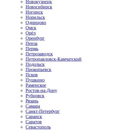
Новокузнецк
Новосибирск
Ногинск
Норильск
Одинцово
Омск
Орёл
Оренбург
Пенза
Пермь
Петрозаводск
Петропавловск-Камчатский
Подольск
Прокопьевск
Псков
Пушкино
Раменское
Ростов-на-Дону
Рубцовск
Рязань
Самара
Санкт-Петербург
Саранск
Саратов
Севастополь