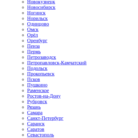
Новокузнецк
Новосибирск
Ногинск
Норильск
Одинцово
Омск
Орёл
Оренбург
Пенза
Пермь
Петрозаводск
Петропавловск-Камчатский
Подольск
Прокопьевск
Псков
Пушкино
Раменское
Ростов-на-Дону
Рубцовск
Рязань
Самара
Санкт-Петербург
Саранск
Саратов
Севастополь