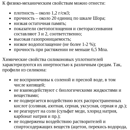
К физико-механическим свойствам можно отнести:
плотность – около 1,2 г/см3;
прочность – около 20 единиц по шкале Шора;
низкая остаточная память;
показатели светопоглощения и светорассеивания
составляют 3 и 2, соответственно;
высокая газопроницаемость;
низкое водопоглащение (не более 1-2 %);
прочность при растяжении не меньше 6,5 Мпа.
Химические свойства силиконовых уплотнителей
характеризуются их инертностью к различным средам. Так,
профили из силикона:
не восприимчивы к соленой и пресной воде, в том
числе кипящей;
не взаимодействуют с биологическими жидкостями и
веществами;
не подвергается воздействию всех распространенных
кислот (соляная, азотная, серная, уксусная, серная и др.);
не реагирует на соли (сульфат меди, хлорид натрия,
карбонат натрия и пр.);
не подвержены воздействию растворителей и
спиртосодержащих веществ (ацетон, перекись водорода,