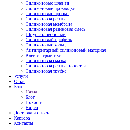
Силиконовые шланги
Силиконовые прокладки
Силиконовые пробки
Силиконовая резина
Силиконовая мембрана
Силиконовая резиновая смесь
Шнур силиконовый
Силиконовый профиль
Силиконовые кольца
Антипригарный силиконовый материал
Клей и герметики
Силиконовая смазка
Силиконовая резина пористая
Силиконовая трубка
Услуги
О нас
Блог
Назад
Блог
Новости
Видео
Доставка и оплата
Карьера
Контакты