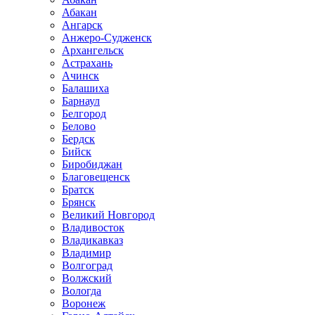
Абакан
Ангарск
Анжеро-Судженск
Архангельск
Астрахань
Ачинск
Балашиха
Барнаул
Белгород
Белово
Бердск
Бийск
Биробиджан
Благовещенск
Братск
Брянск
Великий Новгород
Владивосток
Владикавказ
Владимир
Волгоград
Волжский
Вологда
Воронеж