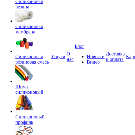
Силиконовая
резина
Силиконовая
мембрана
Блог
О
Доставка
Силиконовая
Услуги
Новости
Кар
нас
и оплата
резиновая смесь
Видео
Шнур
силиконовый
Силиконовый
профиль