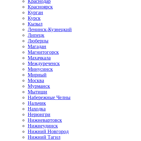
Краснодар
Красноярск
Курган
Курск
Кызыл
Ленинск-Кузнецкий
Липецк
Люберцы
Магадан
Магнитогорск
Махачкала
Междуреченск
Минусинск
Мирный
Москва
Мурманск
Мытищи
Набережные Челны
Нальчик
Находка
Нерюнгри
Нижневартовск
Нижнеудинск
Нижний Новгород
Нижний Тагил