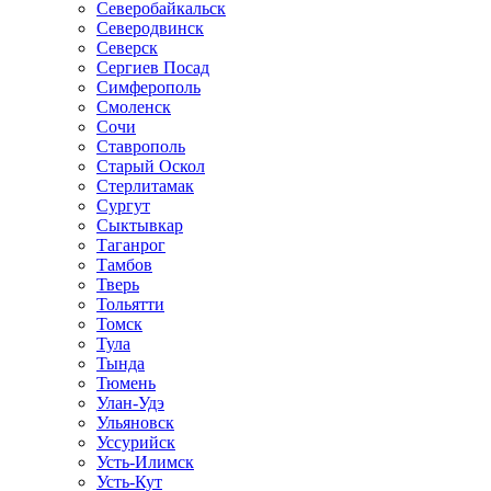
Северобайкальск
Северодвинск
Северск
Сергиев Посад
Симферополь
Смоленск
Сочи
Ставрополь
Старый Оскол
Стерлитамак
Сургут
Сыктывкар
Таганрог
Тамбов
Тверь
Тольятти
Томск
Тула
Тында
Тюмень
Улан-Удэ
Ульяновск
Уссурийск
Усть-Илимск
Усть-Кут