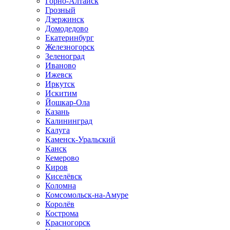
Горно-Алтайск
Грозный
Дзержинск
Домодедово
Екатеринбург
Железногорск
Зеленоград
Иваново
Ижевск
Иркутск
Искитим
Йошкар-Ола
Казань
Калининград
Калуга
Каменск-Уральский
Канск
Кемерово
Киров
Киселёвск
Коломна
Комсомольск-на-Амуре
Королёв
Кострома
Красногорск