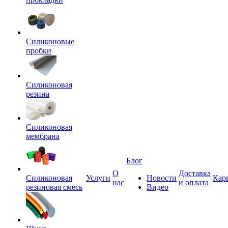
Силиконовые
пробки
Силиконовая
резина
Силиконовая
мембрана
Блог
О
Доставка
Силиконовая
Услуги
Новости
Кар
нас
и оплата
резиновая смесь
Видео