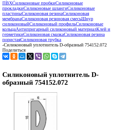
ПВХ
Силиконовые пробки
Силиконовые
прокладки
Силиконовые шланги
Силиконовые
пластины
Силиконовая резина
Силиконовая
мембрана
Силиконовая резиновая смесь
Шнур
силиконовый
Силиконовый профиль
Силиконовые
кольца
Антипригарный силиконовый материал
Клей и
герметики
Силиконовая смазка
Силиконовая резина
пористая
Силиконовая трубка
-
Силиконовый уплотнитель D-образный 754152.072
Поделиться
Силиконовый уплотнитель D-
образный 754152.072