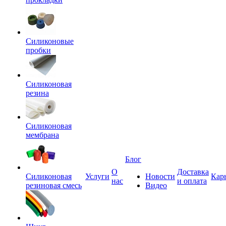
Силиконовые
пробки
Силиконовая
резина
Силиконовая
мембрана
Блог
О
Доставка
Силиконовая
Услуги
Новости
Кар
нас
и оплата
резиновая смесь
Видео