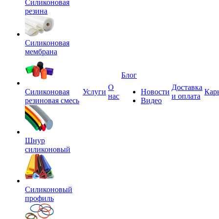
Силиконовая
резина
Силиконовая
мембрана
Блог
О
Доставка
Силиконовая
Услуги
Новости
Кар
нас
и оплата
резиновая смесь
Видео
Шнур
силиконовый
Силиконовый
профиль