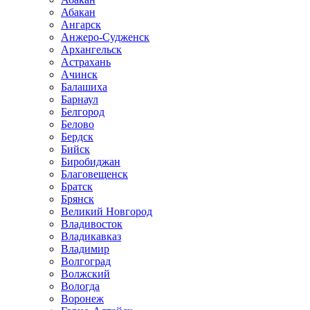
Абакан
Ангарск
Анжеро-Судженск
Архангельск
Астрахань
Ачинск
Балашиха
Барнаул
Белгород
Белово
Бердск
Бийск
Биробиджан
Благовещенск
Братск
Брянск
Великий Новгород
Владивосток
Владикавказ
Владимир
Волгоград
Волжский
Вологда
Воронеж