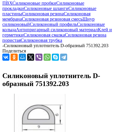
ПВХ
Силиконовые пробки
Силиконовые
прокладки
Силиконовые шланги
Силиконовые
пластины
Силиконовая резина
Силиконовая
мембрана
Силиконовая резиновая смесь
Шнур
силиконовый
Силиконовый профиль
Силиконовые
кольца
Антипригарный силиконовый материал
Клей и
герметики
Силиконовая смазка
Силиконовая резина
пористая
Силиконовая трубка
-
Силиконовый уплотнитель D-образный 751392.203
Поделиться
Силиконовый уплотнитель D-
образный 751392.203