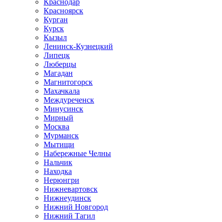
Краснодар
Красноярск
Курган
Курск
Кызыл
Ленинск-Кузнецкий
Липецк
Люберцы
Магадан
Магнитогорск
Махачкала
Междуреченск
Минусинск
Мирный
Москва
Мурманск
Мытищи
Набережные Челны
Нальчик
Находка
Нерюнгри
Нижневартовск
Нижнеудинск
Нижний Новгород
Нижний Тагил