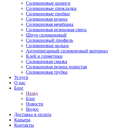
Силиконовые шланги
Силиконовые прокладки
Силиконовые пробки
Силиконовая резина
Силиконовая мембрана
Силиконовая резиновая смесь
Шнур силиконовый
Силиконовый профиль
Силиконовые кольца
Антипригарный силиконовый материал
Клей и герметики
Силиконовая смазка
Силиконовая резина пористая
Силиконовая трубка
Услуги
О нас
Блог
Назад
Блог
Новости
Видео
Доставка и оплата
Карьера
Контакты