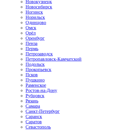
Новокузнецк
Новосибирск
Ногинск
Норильск
Одинцово
Омск
Орёл
Оренбург
Пенза
Пермь
Петрозаводск
Петропавловск-Камчатский
Подольск
Прокопьевск
Псков
Пушкино
Раменское
Ростов-на-Дону
Рубцовск
Рязань
Самара
Санкт-Петербург
Саранск
Саратов
Севастополь