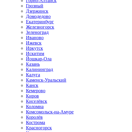
Горно-Алтайск
Грозный
Дзержинск
Домодедово
Екатеринбург
Железногорск
Зеленоград
Иваново
Ижевск
Иркутск
Искитим
Йошкар-Ола
Казань
Калининград
Калуга
Каменск-Уральский
Канск
Кемерово
Киров
Киселёвск
Коломна
Комсомольск-на-Амуре
Королёв
Кострома
Красногорск