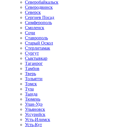
Северобайкальск
Северодвинск
Северск
Сергиев Посад
Симферополь
Смоленск
Сочи
Ставрополь
Старый Оскол
Стерлитамак
Сургут
Сыктывкар
Таганрог
Тамбов
Тверь
Тольятти
Томск
Тула
Тында
Тюмень
Улан-Удэ
Ульяновск
Уссурийск
Усть-Илимск
Усть-Кут