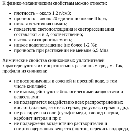
К физико-механическим свойствам можно отнести:
плотность – около 1,2 г/см3;
прочность – около 20 единиц по шкале Шора;
низкая остаточная память;
показатели светопоглощения и светорассеивания
составляют 3 и 2, соответственно;
высокая газопроницаемость;
низкое водопоглащение (не более 1-2 %);
прочность при растяжении не меньше 6,5 Мпа.
Химические свойства силиконовых уплотнителей
характеризуются их инертностью к различным средам. Так,
профили из силикона:
не восприимчивы к соленой и пресной воде, в том
числе кипящей;
не взаимодействуют с биологическими жидкостями и
веществами;
не подвергается воздействию всех распространенных
кислот (соляная, азотная, серная, уксусная, серная и др.);
не реагирует на соли (сульфат меди, хлорид натрия,
карбонат натрия и пр.);
не подвержены воздействию растворителей и
спиртосодержащих веществ (ацетон, перекись водорода,