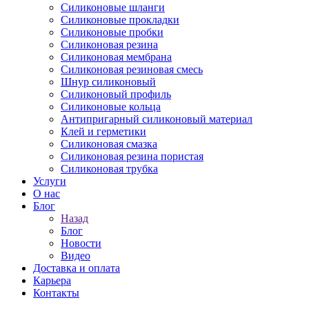
Силиконовые шланги
Силиконовые прокладки
Силиконовые пробки
Силиконовая резина
Силиконовая мембрана
Силиконовая резиновая смесь
Шнур силиконовый
Силиконовый профиль
Силиконовые кольца
Антипригарный силиконовый материал
Клей и герметики
Силиконовая смазка
Силиконовая резина пористая
Силиконовая трубка
Услуги
О нас
Блог
Назад
Блог
Новости
Видео
Доставка и оплата
Карьера
Контакты