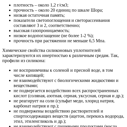
плотность – около 1,2 г/см3;
прочность – около 20 единиц по шкале Шора;
низкая остаточная память;
показатели светопоглощения и светорассеивания
составляют 3 и 2, соответственно;
высокая газопроницаемость;
низкое водопоглащение (не более 1-2 %);
прочность при растяжении не меньше 6,5 Мпа.
Химические свойства силиконовых уплотнителей
характеризуются их инертностью к различным средам. Так,
профили из силикона:
не восприимчивы к соленой и пресной воде, в том
числе кипящей;
не взаимодействуют с биологическими жидкостями и
веществами;
не подвергается воздействию всех распространенных
кислот (соляная, азотная, серная, уксусная, серная и др.);
не реагирует на соли (сульфат меди, хлорид натрия,
карбонат натрия и пр.);
не подвержены воздействию растворителей и
спиртосодержащих веществ (ацетон, перекись водорода,
этил, этиленгликоль и др.);
не взаимодействуют с пищевыми продуктами (масла,