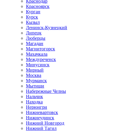
Краснодар
Красноярск
Курган
Курск
Кызыл
Ленинск-Кузнецкий
Липецк
Люберцы
Магадан
Магнитогорск
Махачкала
Междуреченск
Минусинск
Мирный
Москва
Мурманск
Мытищи
Набережные Челны
Нальчик
Находка
Нерюнгри
Нижневартовск
Нижнеудинск
Нижний Новгород
Нижний Тагил