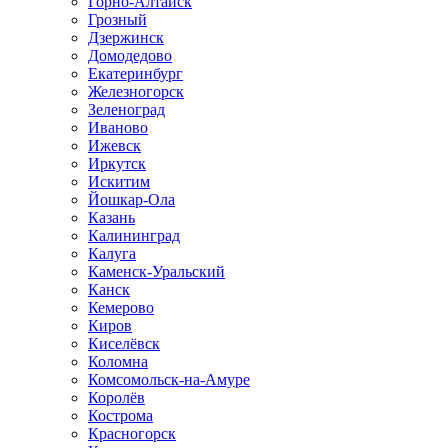
Горно-Алтайск
Грозный
Дзержинск
Домодедово
Екатеринбург
Железногорск
Зеленоград
Иваново
Ижевск
Иркутск
Искитим
Йошкар-Ола
Казань
Калининград
Калуга
Каменск-Уральский
Канск
Кемерово
Киров
Киселёвск
Коломна
Комсомольск-на-Амуре
Королёв
Кострома
Красногорск