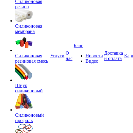
Силиконовая
резина
Силиконовая
мембрана
Блог
О
Доставка
Силиконовая
Услуги
Новости
Кар
нас
и оплата
резиновая смесь
Видео
Шнур
силиконовый
Силиконовый
профиль