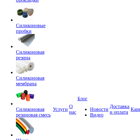
Силиконовые
пробки
Силиконовая
резина
Силиконовая
мембрана
Блог
О
Доставка
Силиконовая
Услуги
Новости
Кар
нас
и оплата
резиновая смесь
Видео