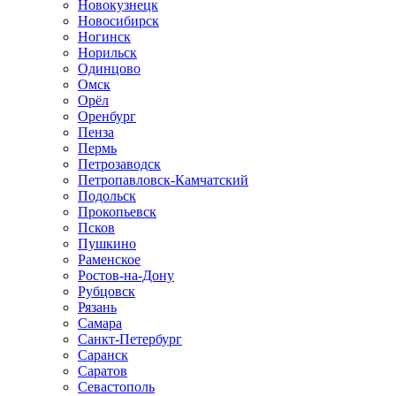
Новокузнецк
Новосибирск
Ногинск
Норильск
Одинцово
Омск
Орёл
Оренбург
Пенза
Пермь
Петрозаводск
Петропавловск-Камчатский
Подольск
Прокопьевск
Псков
Пушкино
Раменское
Ростов-на-Дону
Рубцовск
Рязань
Самара
Санкт-Петербург
Саранск
Саратов
Севастополь