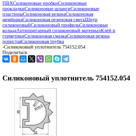
ПВХ
Силиконовые пробки
Силиконовые
прокладки
Силиконовые шланги
Силиконовые
пластины
Силиконовая резина
Силиконовая
мембрана
Силиконовая резиновая смесь
Шнур
силиконовый
Силиконовый профиль
Силиконовые
кольца
Антипригарный силиконовый материал
Клей и
герметики
Силиконовая смазка
Силиконовая резина
пористая
Силиконовая трубка
-
Силиконовый уплотнитель 754152.054
Поделиться
Силиконовый уплотнитель 754152.054