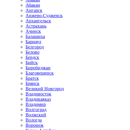
Абакан
Ангарск
Анжеро-Судженск
Архангельск
Астрахань
Ачинск
Балашиха
Барнаул
Белгород
Белово
Бердск
Бийск
Биробиджан
Благовещенск
Братск
Брянск
Великий Новгород
Владивосток
Владикавказ
Владимир
Волгоград
Волжский
Вологда
Воронеж