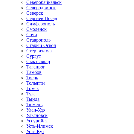
Северобайкальск
Северодвинск
Северск
Сергиев Посад
Симферополь
Смоленск
Сочи
Ставрополь
Старый Оскол
Стерлитамак
Сургут
Сыктывкар
Таганрог
Тамбов
Тверь
Тольятти
Томск
Тула
Тында
Тюмень
Улан-Удэ
Ульяновск
Уссурийск
Усть-Илимск
Усть-Кут