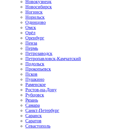
Новокузнецк
Новосибирск
Ногинск
Норильск
Одинцово
Омск
Орёл
Оренбург
Пенза
Пермь
Петрозаводск
Петропавловск-Камчатский
Подольск
Прокопьевск
Псков
Пушкино
Раменское
Ростов-на-Дону
Рубцовск
Рязань
Самара
Санкт-Петербург
Саранск
Саратов
Севастополь