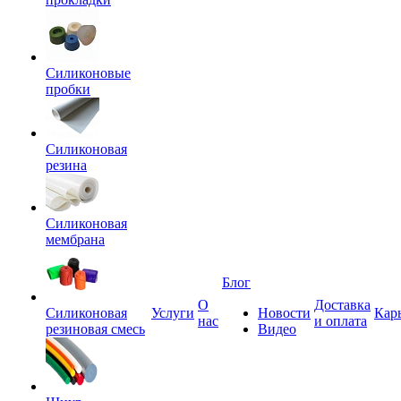
Силиконовые
пробки
Силиконовая
резина
Силиконовая
мембрана
Блог
О
Доставка
Силиконовая
Услуги
Новости
Кар
нас
и оплата
резиновая смесь
Видео