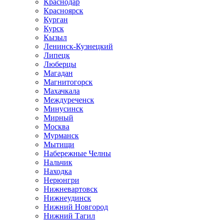
Краснодар
Красноярск
Курган
Курск
Кызыл
Ленинск-Кузнецкий
Липецк
Люберцы
Магадан
Магнитогорск
Махачкала
Междуреченск
Минусинск
Мирный
Москва
Мурманск
Мытищи
Набережные Челны
Нальчик
Находка
Нерюнгри
Нижневартовск
Нижнеудинск
Нижний Новгород
Нижний Тагил