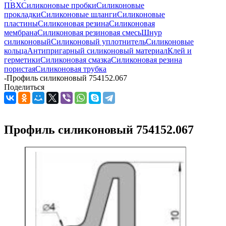
ПВХ
Силиконовые пробки
Силиконовые
прокладки
Силиконовые шланги
Силиконовые
пластины
Силиконовая резина
Силиконовая
мембрана
Силиконовая резиновая смесь
Шнур
силиконовый
Силиконовый уплотнитель
Силиконовые
кольца
Антипригарный силиконовый материал
Клей и
герметики
Силиконовая смазка
Силиконовая резина
пористая
Силиконовая трубка
-
Профиль силиконовый 754152.067
Поделиться
Профиль силиконовый 754152.067