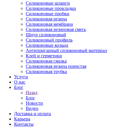
Силиконовые шланги
Силиконовые прокладки
Силиконовые пробки
Силиконовая резина
Силиконовая мембрана
Силиконовая резиновая смесь
Шнур силиконовый
Силиконовый профиль
Силиконовые кольца
Антипригарный силиконовый материал
Клей и герметики
Силиконовая смазка
Силиконовая резина пористая
Силиконовая трубка
Услуги
О нас
Блог
Назад
Блог
Новости
Видео
Доставка и оплата
Карьера
Контакты