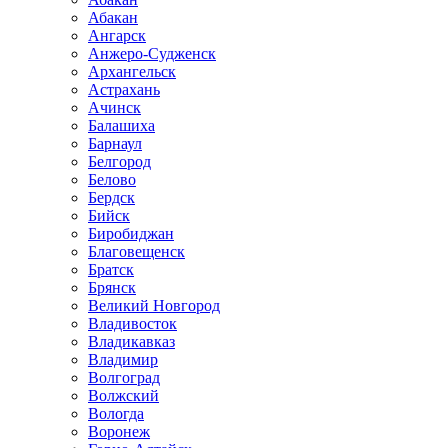
Абакан
Ангарск
Анжеро-Судженск
Архангельск
Астрахань
Ачинск
Балашиха
Барнаул
Белгород
Белово
Бердск
Бийск
Биробиджан
Благовещенск
Братск
Брянск
Великий Новгород
Владивосток
Владикавказ
Владимир
Волгоград
Волжский
Вологда
Воронеж