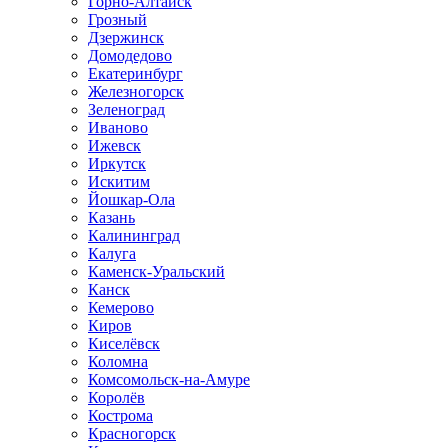
Горно-Алтайск
Грозный
Дзержинск
Домодедово
Екатеринбург
Железногорск
Зеленоград
Иваново
Ижевск
Иркутск
Искитим
Йошкар-Ола
Казань
Калининград
Калуга
Каменск-Уральский
Канск
Кемерово
Киров
Киселёвск
Коломна
Комсомольск-на-Амуре
Королёв
Кострома
Красногорск