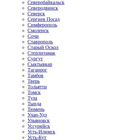
Северобайкальск
Северодвинск
Северск
Сергиев Посад
Симферополь
Смоленск
Сочи
Ставрополь
Старый Оскол
Стерлитамак
Сургут
Сыктывкар
Таганрог
Тамбов
Тверь
Тольятти
Томск
Тула
Тында
Тюмень
Улан-Удэ
Ульяновск
Уссурийск
Усть-Илимск
Усть-Кут