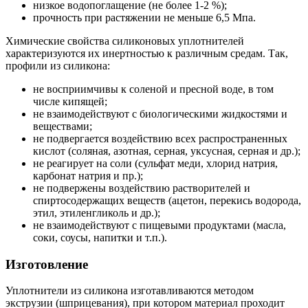
низкое водопоглащение (не более 1-2 %);
прочность при растяжении не меньше 6,5 Мпа.
Химические свойства силиконовых уплотнителей
характеризуются их инертностью к различным средам. Так,
профили из силикона:
не восприимчивы к соленой и пресной воде, в том
числе кипящей;
не взаимодействуют с биологическими жидкостями и
веществами;
не подвергается воздействию всех распространенных
кислот (соляная, азотная, серная, уксусная, серная и др.);
не реагирует на соли (сульфат меди, хлорид натрия,
карбонат натрия и пр.);
не подвержены воздействию растворителей и
спиртосодержащих веществ (ацетон, перекись водорода,
этил, этиленгликоль и др.);
не взаимодействуют с пищевыми продуктами (масла,
соки, соусы, напитки и т.п.).
Изготовление
Уплотнители из силикона изготавливаются методом
экструзии (шприцевания), при котором материал проходит