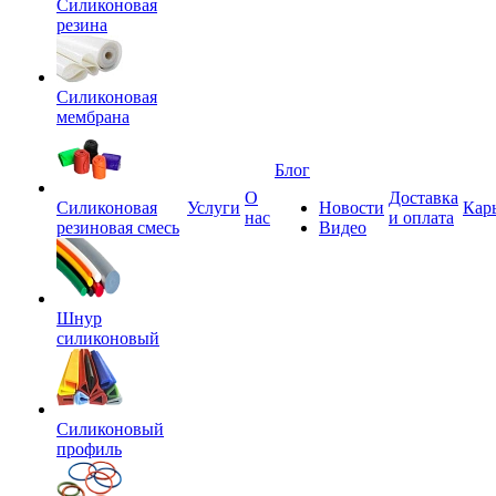
Силиконовая
резина
Силиконовая
мембрана
Блог
О
Доставка
Силиконовая
Услуги
Новости
Кар
нас
и оплата
резиновая смесь
Видео
Шнур
силиконовый
Силиконовый
профиль