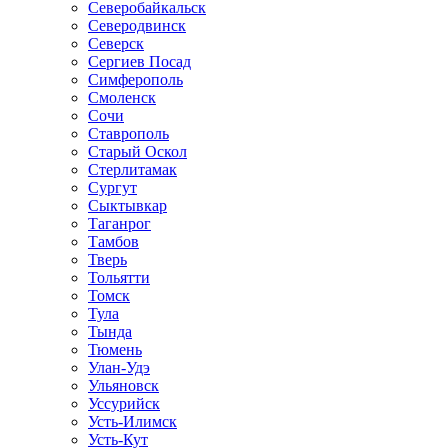
Северобайкальск
Северодвинск
Северск
Сергиев Посад
Симферополь
Смоленск
Сочи
Ставрополь
Старый Оскол
Стерлитамак
Сургут
Сыктывкар
Таганрог
Тамбов
Тверь
Тольятти
Томск
Тула
Тында
Тюмень
Улан-Удэ
Ульяновск
Уссурийск
Усть-Илимск
Усть-Кут