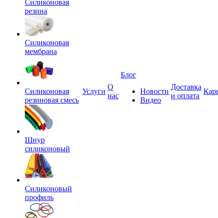
Силиконовая
резина
Силиконовая
мембрана
Блог
О
Доставка
Силиконовая
Услуги
Новости
Кар
нас
и оплата
резиновая смесь
Видео
Шнур
силиконовый
Силиконовый
профиль