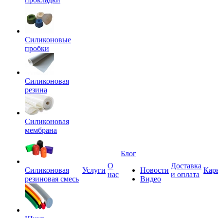
Силиконовые
пробки
Силиконовая
резина
Силиконовая
мембрана
Блог
О
Доставка
Силиконовая
Услуги
Новости
Кар
нас
и оплата
резиновая смесь
Видео