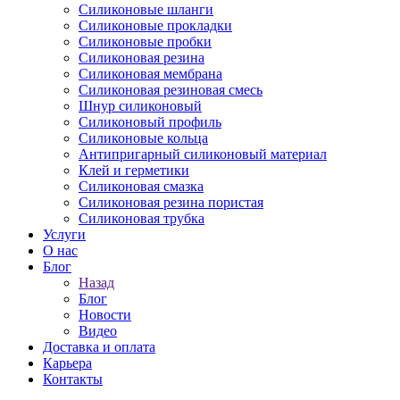
Силиконовые шланги
Силиконовые прокладки
Силиконовые пробки
Силиконовая резина
Силиконовая мембрана
Силиконовая резиновая смесь
Шнур силиконовый
Силиконовый профиль
Силиконовые кольца
Антипригарный силиконовый материал
Клей и герметики
Силиконовая смазка
Силиконовая резина пористая
Силиконовая трубка
Услуги
О нас
Блог
Назад
Блог
Новости
Видео
Доставка и оплата
Карьера
Контакты