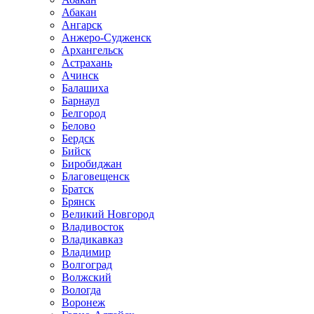
Абакан
Ангарск
Анжеро-Судженск
Архангельск
Астрахань
Ачинск
Балашиха
Барнаул
Белгород
Белово
Бердск
Бийск
Биробиджан
Благовещенск
Братск
Брянск
Великий Новгород
Владивосток
Владикавказ
Владимир
Волгоград
Волжский
Вологда
Воронеж