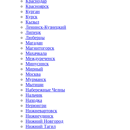
Краснодар
Красноярск
Курган
Курск
Кызыл
Ленинск-Кузнецкий
Липецк
Люберцы
Магадан
Магнитогорск
Махачкала
Междуреченск
Минусинск
Мирный
Москва
Мурманск
Мытищи
Набережные Челны
Нальчик
Находка
Нерюнгри
Нижневартовск
Нижнеудинск
Нижний Новгород
Нижний Тагил