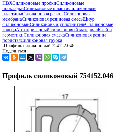
ПВХ
Силиконовые пробки
Силиконовые
прокладки
Силиконовые шланги
Силиконовые
пластины
Силиконовая резина
Силиконовая
мембрана
Силиконовая резиновая смесь
Шнур
силиконовый
Силиконовый уплотнитель
Силиконовые
кольца
Антипригарный силиконовый материал
Клей и
герметики
Силиконовая смазка
Силиконовая резина
пористая
Силиконовая трубка
-
Профиль силиконовый 754152.046
Поделиться
Профиль силиконовый 754152.046