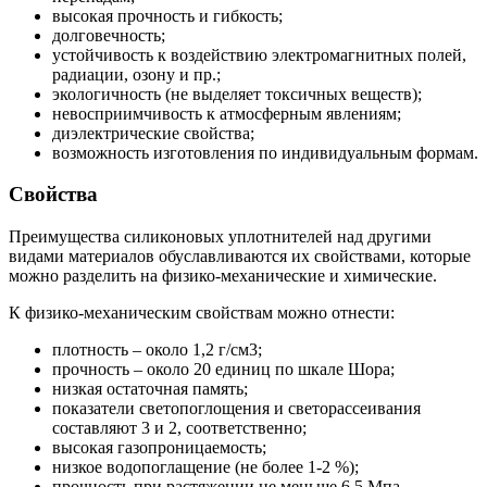
высокая прочность и гибкость;
долговечность;
устойчивость к воздействию электромагнитных полей,
радиации, озону и пр.;
экологичность (не выделяет токсичных веществ);
невосприимчивость к атмосферным явлениям;
диэлектрические свойства;
возможность изготовления по индивидуальным формам.
Свойства
Преимущества силиконовых уплотнителей над другими
видами материалов обуславливаются их свойствами, которые
можно разделить на физико-механические и химические.
К физико-механическим свойствам можно отнести:
плотность – около 1,2 г/см3;
прочность – около 20 единиц по шкале Шора;
низкая остаточная память;
показатели светопоглощения и светорассеивания
составляют 3 и 2, соответственно;
высокая газопроницаемость;
низкое водопоглащение (не более 1-2 %);
прочность при растяжении не меньше 6,5 Мпа.