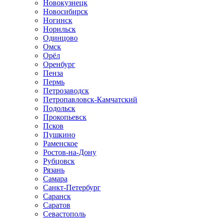
Новокузнецк
Новосибирск
Ногинск
Норильск
Одинцово
Омск
Орёл
Оренбург
Пенза
Пермь
Петрозаводск
Петропавловск-Камчатский
Подольск
Прокопьевск
Псков
Пушкино
Раменское
Ростов-на-Дону
Рубцовск
Рязань
Самара
Санкт-Петербург
Саранск
Саратов
Севастополь