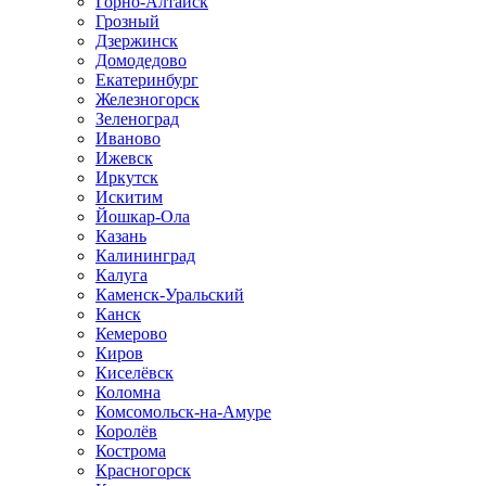
Горно-Алтайск
Грозный
Дзержинск
Домодедово
Екатеринбург
Железногорск
Зеленоград
Иваново
Ижевск
Иркутск
Искитим
Йошкар-Ола
Казань
Калининград
Калуга
Каменск-Уральский
Канск
Кемерово
Киров
Киселёвск
Коломна
Комсомольск-на-Амуре
Королёв
Кострома
Красногорск