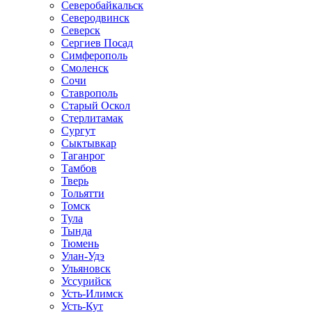
Северобайкальск
Северодвинск
Северск
Сергиев Посад
Симферополь
Смоленск
Сочи
Ставрополь
Старый Оскол
Стерлитамак
Сургут
Сыктывкар
Таганрог
Тамбов
Тверь
Тольятти
Томск
Тула
Тында
Тюмень
Улан-Удэ
Ульяновск
Уссурийск
Усть-Илимск
Усть-Кут