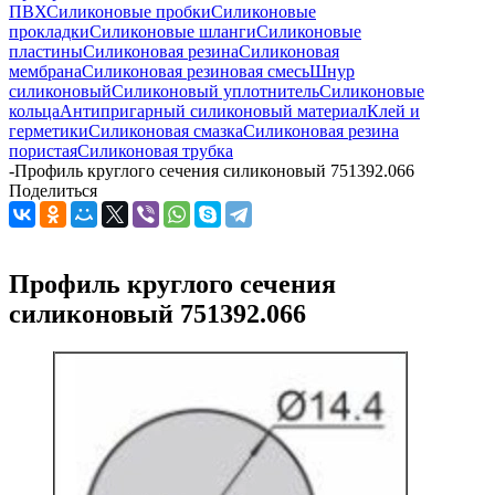
ПВХ
Силиконовые пробки
Силиконовые
прокладки
Силиконовые шланги
Силиконовые
пластины
Силиконовая резина
Силиконовая
мембрана
Силиконовая резиновая смесь
Шнур
силиконовый
Силиконовый уплотнитель
Силиконовые
кольца
Антипригарный силиконовый материал
Клей и
герметики
Силиконовая смазка
Силиконовая резина
пористая
Силиконовая трубка
-
Профиль круглого сечения силиконовый 751392.066
Поделиться
Профиль круглого сечения
силиконовый 751392.066