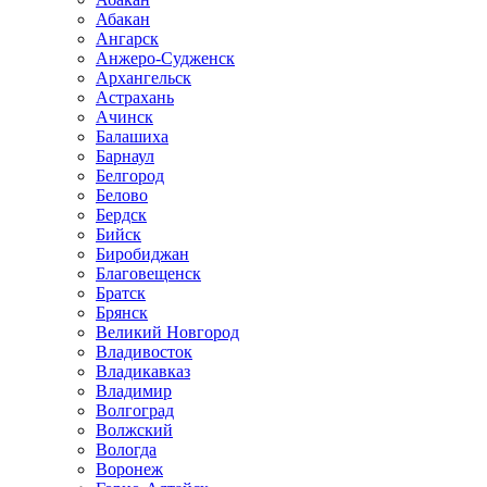
Абакан
Ангарск
Анжеро-Судженск
Архангельск
Астрахань
Ачинск
Балашиха
Барнаул
Белгород
Белово
Бердск
Бийск
Биробиджан
Благовещенск
Братск
Брянск
Великий Новгород
Владивосток
Владикавказ
Владимир
Волгоград
Волжский
Вологда
Воронеж