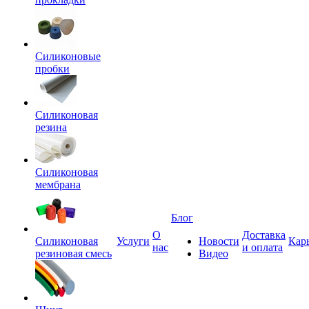
Силиконовые
пробки
Силиконовая
резина
Силиконовая
мембрана
Блог
О
Доставка
Силиконовая
Услуги
Новости
Кар
нас
и оплата
резиновая смесь
Видео