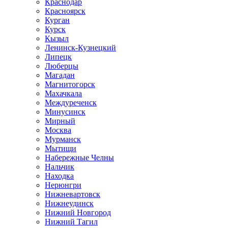
Краснодар
Красноярск
Курган
Курск
Кызыл
Ленинск-Кузнецкий
Липецк
Люберцы
Магадан
Магнитогорск
Махачкала
Междуреченск
Минусинск
Мирный
Москва
Мурманск
Мытищи
Набережные Челны
Нальчик
Находка
Нерюнгри
Нижневартовск
Нижнеудинск
Нижний Новгород
Нижний Тагил