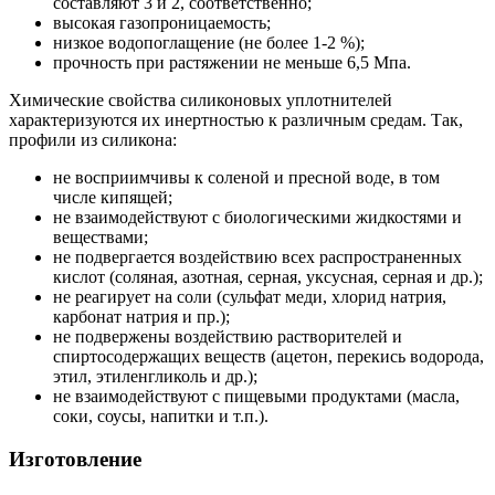
составляют 3 и 2, соответственно;
высокая газопроницаемость;
низкое водопоглащение (не более 1-2 %);
прочность при растяжении не меньше 6,5 Мпа.
Химические свойства силиконовых уплотнителей
характеризуются их инертностью к различным средам. Так,
профили из силикона:
не восприимчивы к соленой и пресной воде, в том
числе кипящей;
не взаимодействуют с биологическими жидкостями и
веществами;
не подвергается воздействию всех распространенных
кислот (соляная, азотная, серная, уксусная, серная и др.);
не реагирует на соли (сульфат меди, хлорид натрия,
карбонат натрия и пр.);
не подвержены воздействию растворителей и
спиртосодержащих веществ (ацетон, перекись водорода,
этил, этиленгликоль и др.);
не взаимодействуют с пищевыми продуктами (масла,
соки, соусы, напитки и т.п.).
Изготовление