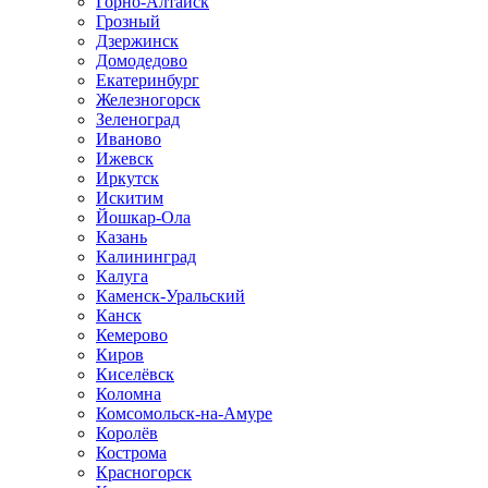
Горно-Алтайск
Грозный
Дзержинск
Домодедово
Екатеринбург
Железногорск
Зеленоград
Иваново
Ижевск
Иркутск
Искитим
Йошкар-Ола
Казань
Калининград
Калуга
Каменск-Уральский
Канск
Кемерово
Киров
Киселёвск
Коломна
Комсомольск-на-Амуре
Королёв
Кострома
Красногорск