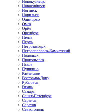
Новокузнецк
Новосибирск
Ногинск
Норильск
Одинцово
Омск
Орёл
Оренбург
Пенза
Пермь
Петрозаводск
Петропавловск-Камчатский
Подольск
Прокопьевск
Псков
Пушкино
Раменское
Ростов-на-Дону
Рубцовск
Рязань
Самара
Санкт-Петербург
Саранск
Саратов
Севастополь