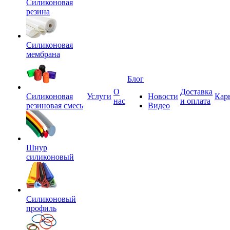
Силиконовая
резина
Силиконовая
мембрана
Блог
О
Доставка
Силиконовая
Услуги
Новости
Кар
нас
и оплата
резиновая смесь
Видео
Шнур
силиконовый
Силиконовый
профиль