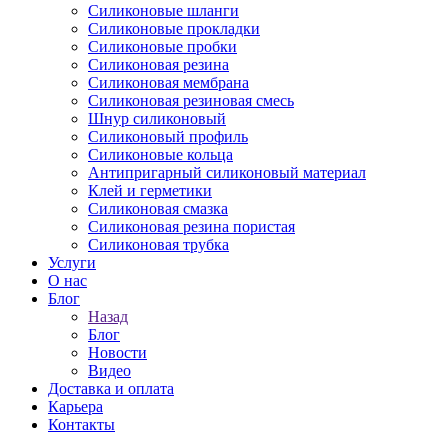
Силиконовые шланги
Силиконовые прокладки
Силиконовые пробки
Силиконовая резина
Силиконовая мембрана
Силиконовая резиновая смесь
Шнур силиконовый
Силиконовый профиль
Силиконовые кольца
Антипригарный силиконовый материал
Клей и герметики
Силиконовая смазка
Силиконовая резина пористая
Силиконовая трубка
Услуги
О нас
Блог
Назад
Блог
Новости
Видео
Доставка и оплата
Карьера
Контакты