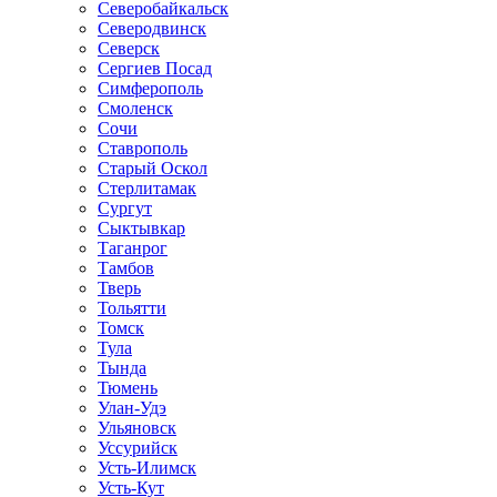
Северобайкальск
Северодвинск
Северск
Сергиев Посад
Симферополь
Смоленск
Сочи
Ставрополь
Старый Оскол
Стерлитамак
Сургут
Сыктывкар
Таганрог
Тамбов
Тверь
Тольятти
Томск
Тула
Тында
Тюмень
Улан-Удэ
Ульяновск
Уссурийск
Усть-Илимск
Усть-Кут