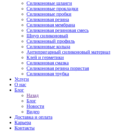
Силиконовые шланги
Силиконовые прокладки
Силиконовые пробки
Силиконовая резина
Силиконовая мембрана
Силиконовая резиновая смесь
Шнур силиконовый
Силиконовый профиль
Силиконовые кольца
Антипригарный силиконовый материал
Клей и герметики
Силиконовая смазка
Силиконовая резина пористая
Силиконовая трубка
Услуги
О нас
Блог
Назад
Блог
Новости
Видео
Доставка и оплата
Карьера
Контакты