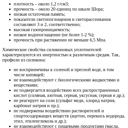
плотность – около 1,2 г/см3;
прочность – около 20 единиц по шкале Шора;
низкая остаточная память;
показатели светопоглощения и светорассеивания
составляют 3 и 2, соответственно;
высокая газопроницаемость;
низкое водопоглащение (не более 1-2 %);
прочность при растяжении не меньше 6,5 Мпа.
Химические свойства силиконовых уплотнителей
характеризуются их инертностью к различным средам. Так,
профили из силикона:
не восприимчивы к соленой и пресной воде, в том
числе кипящей;
не взаимодействуют с биологическими жидкостями и
веществами;
не подвергается воздействию всех распространенных
кислот (соляная, азотная, серная, уксусная, серная и др.);
не реагирует на соли (сульфат меди, хлорид натрия,
карбонат натрия и пр.);
не подвержены воздействию растворителей и
спиртосодержащих веществ (ацетон, перекись водорода,
этил, этиленгликоль и др.);
не взаимодействуют с пищевыми продуктами (масла,