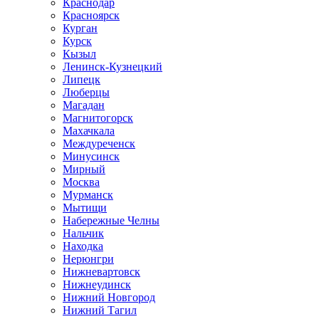
Краснодар
Красноярск
Курган
Курск
Кызыл
Ленинск-Кузнецкий
Липецк
Люберцы
Магадан
Магнитогорск
Махачкала
Междуреченск
Минусинск
Мирный
Москва
Мурманск
Мытищи
Набережные Челны
Нальчик
Находка
Нерюнгри
Нижневартовск
Нижнеудинск
Нижний Новгород
Нижний Тагил