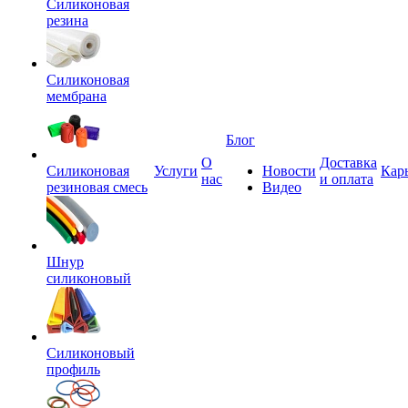
Силиконовая
резина
Силиконовая
мембрана
Блог
О
Доставка
Силиконовая
Услуги
Новости
Кар
нас
и оплата
резиновая смесь
Видео
Шнур
силиконовый
Силиконовый
профиль