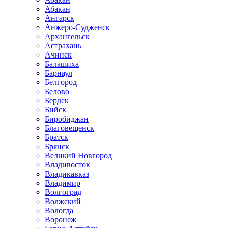
Абакан
Ангарск
Анжеро-Судженск
Архангельск
Астрахань
Ачинск
Балашиха
Барнаул
Белгород
Белово
Бердск
Бийск
Биробиджан
Благовещенск
Братск
Брянск
Великий Новгород
Владивосток
Владикавказ
Владимир
Волгоград
Волжский
Вологда
Воронеж