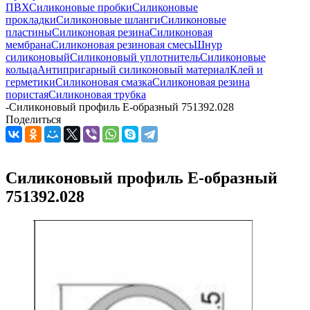
ПВХ
Силиконовые пробки
Силиконовые
прокладки
Силиконовые шланги
Силиконовые
пластины
Силиконовая резина
Силиконовая
мембрана
Силиконовая резиновая смесь
Шнур
силиконовый
Силиконовый уплотнитель
Силиконовые
кольца
Антипригарный силиконовый материал
Клей и
герметики
Силиконовая смазка
Силиконовая резина
пористая
Силиконовая трубка
-
Силиконовый профиль Е-образный 751392.028
Поделиться
Силиконовый профиль Е-образный
751392.028