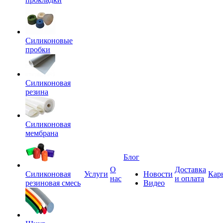
Силиконовые
пробки
Силиконовая
резина
Силиконовая
мембрана
Блог
О
Доставка
Силиконовая
Услуги
Новости
Кар
нас
и оплата
резиновая смесь
Видео