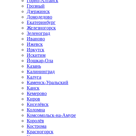
Горно-Алтайск
Грозный
Дзержинск
Домодедово
Екатеринбург
Железногорск
Зеленоград
Иваново
Ижевск
Иркутск
Искитим
Йошкар-Ола
Казань
Калининград
Калуга
Каменск-Уральский
Канск
Кемерово
Киров
Киселёвск
Коломна
Комсомольск-на-Амуре
Королёв
Кострома
Красногорск