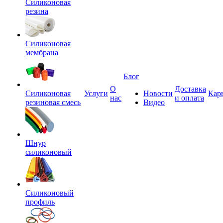
Силиконовая
резина
Силиконовая
мембрана
Блог
О
Доставка
Силиконовая
Услуги
Новости
Кар
нас
и оплата
резиновая смесь
Видео
Шнур
силиконовый
Силиконовый
профиль