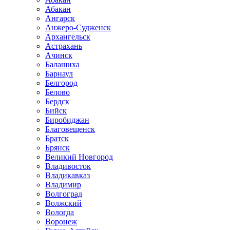
Абакан
Ангарск
Анжеро-Судженск
Архангельск
Астрахань
Ачинск
Балашиха
Барнаул
Белгород
Белово
Бердск
Бийск
Биробиджан
Благовещенск
Братск
Брянск
Великий Новгород
Владивосток
Владикавказ
Владимир
Волгоград
Волжский
Вологда
Воронеж