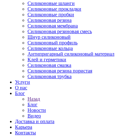
Силиконовые шланги
Силиконовые прокладки
Силиконовые пробки
Силиконовая резина
Силиконовая мембрана
Силиконовая резиновая смесь
Шнур силиконовый
Силиконовый профиль
Силиконовые кольца
Антипригарный силиконовый материал
Клей и герметики
Силиконовая смазка
Силиконовая резина пористая
Силиконовая трубка
Услуги
О нас
Блог
Назад
Блог
Новости
Видео
Доставка и оплата
Карьера
Контакты