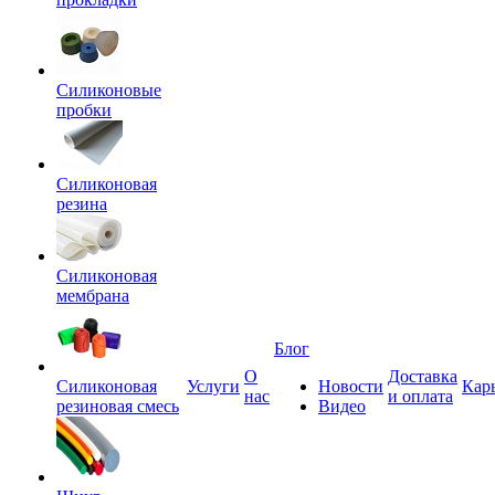
Силиконовые
пробки
Силиконовая
резина
Силиконовая
мембрана
Блог
О
Доставка
Силиконовая
Услуги
Новости
Кар
нас
и оплата
резиновая смесь
Видео