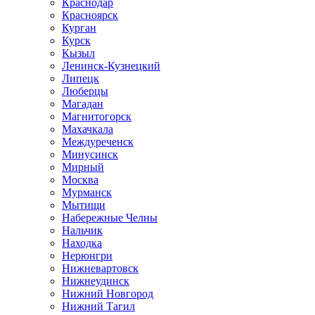
Краснодар
Красноярск
Курган
Курск
Кызыл
Ленинск-Кузнецкий
Липецк
Люберцы
Магадан
Магнитогорск
Махачкала
Междуреченск
Минусинск
Мирный
Москва
Мурманск
Мытищи
Набережные Челны
Нальчик
Находка
Нерюнгри
Нижневартовск
Нижнеудинск
Нижний Новгород
Нижний Тагил