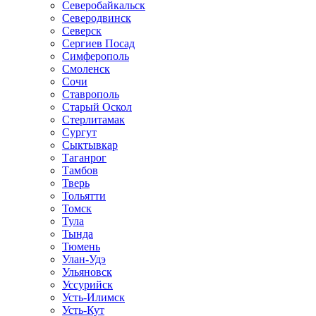
Северобайкальск
Северодвинск
Северск
Сергиев Посад
Симферополь
Смоленск
Сочи
Ставрополь
Старый Оскол
Стерлитамак
Сургут
Сыктывкар
Таганрог
Тамбов
Тверь
Тольятти
Томск
Тула
Тында
Тюмень
Улан-Удэ
Ульяновск
Уссурийск
Усть-Илимск
Усть-Кут