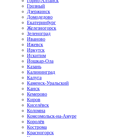
Горно-Алтайск
Грозный
Дзержинск
Домодедово
Екатеринбург
Железногорск
Зеленоград
Иваново
Ижевск
Иркутск
Искитим
Йошкар-Ола
Казань
Калининград
Калуга
Каменск-Уральский
Канск
Кемерово
Киров
Киселёвск
Коломна
Комсомольск-на-Амуре
Королёв
Кострома
Красногорск