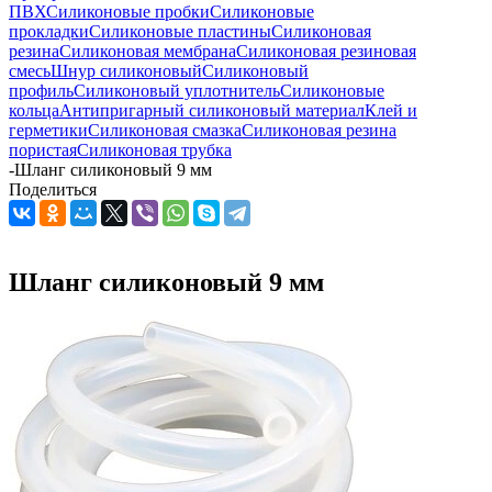
ПВХ
Силиконовые пробки
Силиконовые
прокладки
Силиконовые пластины
Силиконовая
резина
Силиконовая мембрана
Силиконовая резиновая
смесь
Шнур силиконовый
Силиконовый
профиль
Силиконовый уплотнитель
Силиконовые
кольца
Антипригарный силиконовый материал
Клей и
герметики
Силиконовая смазка
Силиконовая резина
пористая
Силиконовая трубка
-
Шланг силиконовый 9 мм
Поделиться
Шланг силиконовый 9 мм