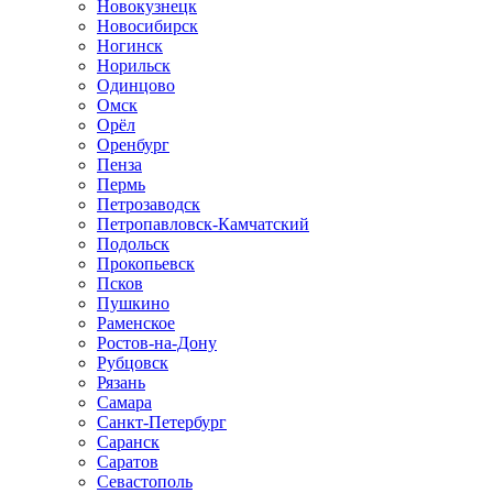
Новокузнецк
Новосибирск
Ногинск
Норильск
Одинцово
Омск
Орёл
Оренбург
Пенза
Пермь
Петрозаводск
Петропавловск-Камчатский
Подольск
Прокопьевск
Псков
Пушкино
Раменское
Ростов-на-Дону
Рубцовск
Рязань
Самара
Санкт-Петербург
Саранск
Саратов
Севастополь