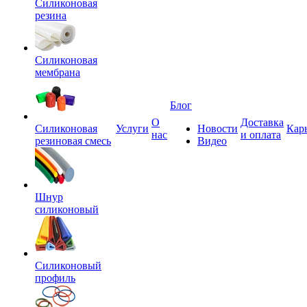
Силиконовая
резина
Силиконовая
мембрана
Блог
О
Доставка
Силиконовая
Услуги
Новости
Кар
нас
и оплата
резиновая смесь
Видео
Шнур
силиконовый
Силиконовый
профиль