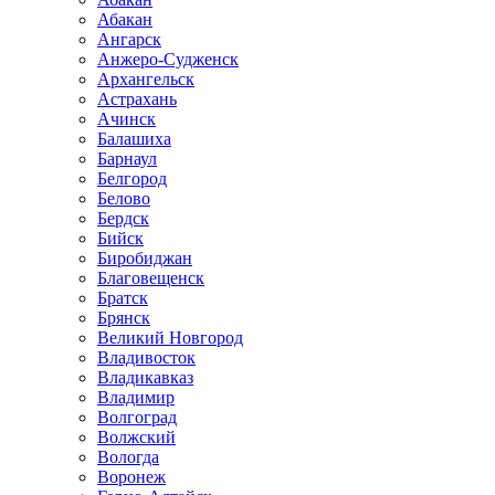
Абакан
Ангарск
Анжеро-Судженск
Архангельск
Астрахань
Ачинск
Балашиха
Барнаул
Белгород
Белово
Бердск
Бийск
Биробиджан
Благовещенск
Братск
Брянск
Великий Новгород
Владивосток
Владикавказ
Владимир
Волгоград
Волжский
Вологда
Воронеж