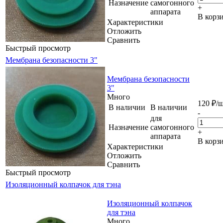
Назначение
самогонного
+
аппарата
В корз
Характеристики
Отложить
Сравнить
Быстрый просмотр
Мембрана безопасности 3"
Мембрана безопасности
3"
Много
120
₽
/
В наличии
В наличии
-
для
Назначение
самогонного
+
аппарата
В корз
Характеристики
Отложить
Сравнить
Быстрый просмотр
Изоляционный колпачок для тэна
Изоляционный колпачок
для тэна
Много