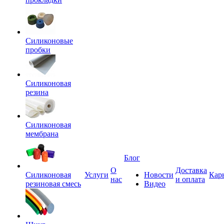
Силиконовые
пробки
Силиконовая
резина
Силиконовая
мембрана
Блог
О
Доставка
Силиконовая
Услуги
Новости
Кар
нас
и оплата
резиновая смесь
Видео