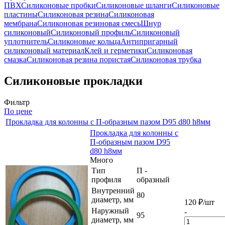
ПВХ
Силиконовые пробки
Силиконовые шланги
Силиконовые
пластины
Силиконовая резина
Силиконовая
мембрана
Силиконовая резиновая смесь
Шнур
силиконовый
Силиконовый профиль
Силиконовый
уплотнитель
Силиконовые кольца
Антипригарный
силиконовый материал
Клей и герметики
Силиконовая
смазка
Силиконовая резина пористая
Силиконовая трубка
Силиконовые прокладки
Фильтр
По цене
Прокладка для колонны с П-образным пазом D95 d80 h8мм
Прокладка для колонны с
П-образным пазом D95
d80 h8мм
Много
Тип
П -
профиля
образный
Внутренний
80
диаметр, мм
120
₽
/шт
Наружный
-
95
диаметр, мм