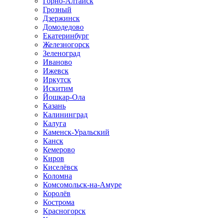
Горно-Алтайск
Грозный
Дзержинск
Домодедово
Екатеринбург
Железногорск
Зеленоград
Иваново
Ижевск
Иркутск
Искитим
Йошкар-Ола
Казань
Калининград
Калуга
Каменск-Уральский
Канск
Кемерово
Киров
Киселёвск
Коломна
Комсомольск-на-Амуре
Королёв
Кострома
Красногорск