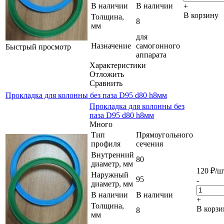
В наличии
В наличии
+
В корзину
Толщина,
8
мм
для
Назначение
самогонного
Быстрый просмотр
аппарата
Характеристики
Отложить
Сравнить
Прокладка для колонны без паза D95 d80 h8мм
Прокладка для колонны без
паза D95 d80 h8мм
Много
Тип
Прямоугольного
профиля
сечения
Внутренний
80
диаметр, мм
120
₽
/ш
Наружный
95
-
диаметр, мм
В наличии
В наличии
+
Толщина,
В корзи
8
мм