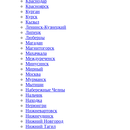
Краснодар
Красноярск
Курган
Курск
Кызыл
Ленинск-Кузнецкий
Липецк
Люберцы
Магадан
Магнитогорск
Махачкала
Междуреченск
Минусинск
Мирный
Москва
Мурманск
Мытищи
Набережные Челны
Нальчик
Находка
Нерюнгри
Нижневартовск
Нижнеудинск
Нижний Новгород
Нижний Тагил