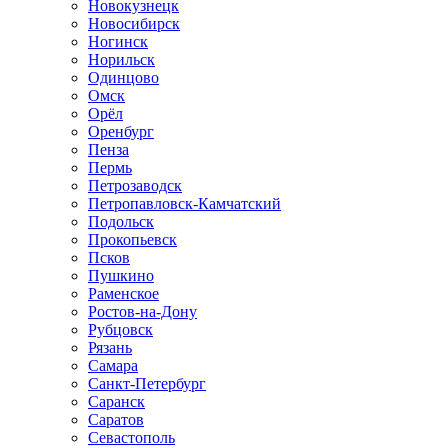
Новокузнецк
Новосибирск
Ногинск
Норильск
Одинцово
Омск
Орёл
Оренбург
Пенза
Пермь
Петрозаводск
Петропавловск-Камчатский
Подольск
Прокопьевск
Псков
Пушкино
Раменское
Ростов-на-Дону
Рубцовск
Рязань
Самара
Санкт-Петербург
Саранск
Саратов
Севастополь