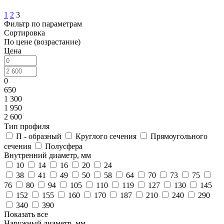
1
2
3
Фильтр по параметрам
Сортировка
По цене (возрастание)
Цена
0
650
1 300
1 950
2 600
Тип профиля
П - образный
Круглого сечения
Прямоугольного
сечения
Полусфера
Внутренний диаметр, мм
10
14
16
20
24
38
41
49
50
58
64
70
73
75
76
80
94
105
110
119
127
130
145
152
155
160
170
187
210
240
290
340
390
Показать все
Наружный диаметр, мм