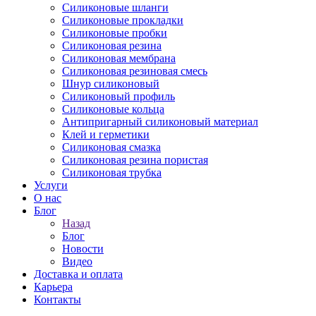
Силиконовые шланги
Силиконовые прокладки
Силиконовые пробки
Силиконовая резина
Силиконовая мембрана
Силиконовая резиновая смесь
Шнур силиконовый
Силиконовый профиль
Силиконовые кольца
Антипригарный силиконовый материал
Клей и герметики
Силиконовая смазка
Силиконовая резина пористая
Силиконовая трубка
Услуги
О нас
Блог
Назад
Блог
Новости
Видео
Доставка и оплата
Карьера
Контакты