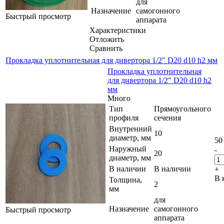
для
Назначение
самогонного
Быстрый просмотр
аппарата
Характеристики
Отложить
Сравнить
Прокладка уплотнительная для дивертора 1/2" D20 d10 h2 мм
Прокладка уплотнительная
для дивертора 1/2" D20 d10 h2
мм
Много
Тип
Прямоугольного
профиля
сечения
Внутренний
10
диаметр, мм
50
Наружный
-
20
диаметр, мм
В наличии
В наличии
+
В 
Толщина,
2
мм
для
Назначение
самогонного
Быстрый просмотр
аппарата