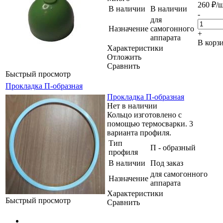
260
₽
/
В наличии
В наличии
-
для
Назначение
самогонного
+
аппарата
В корз
Характеристики
Отложить
Сравнить
Быстрый просмотр
Прокладка П-образная
Прокладка П-образная
Нет в наличии
Кольцо изготовлено с
помощью термосварки. 3
варианта профиля.
Тип
П - образный
профиля
В наличии
Под заказ
для самогонного
Назначение
аппарата
Характеристики
Быстрый просмотр
Сравнить