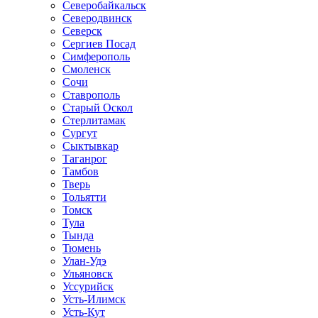
Северобайкальск
Северодвинск
Северск
Сергиев Посад
Симферополь
Смоленск
Сочи
Ставрополь
Старый Оскол
Стерлитамак
Сургут
Сыктывкар
Таганрог
Тамбов
Тверь
Тольятти
Томск
Тула
Тында
Тюмень
Улан-Удэ
Ульяновск
Уссурийск
Усть-Илимск
Усть-Кут