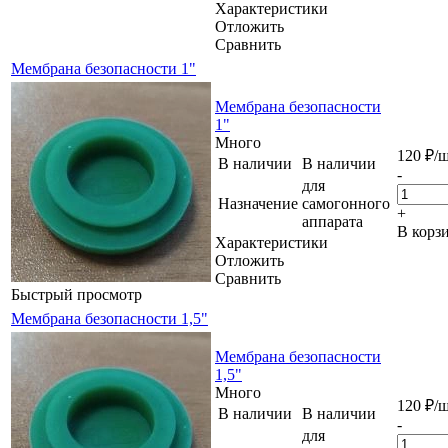
Характеристики
Отложить
Сравнить
Мембрана безопасности 1"
Мембрана безопасности
1"
Много
120
₽
/
В наличии
В наличии
-
для
Назначение
самогонного
+
аппарата
В корз
Характеристики
Отложить
Сравнить
Быстрый просмотр
Мембрана безопасности 1,5"
Мембрана безопасности
1,5"
Много
120
₽
/
В наличии
В наличии
-
для