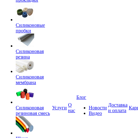
Силиконовые
пробки
Силиконовая
резина
Силиконовая
мембрана
Блог
О
Доставка
Силиконовая
Услуги
Новости
Кар
нас
и оплата
резиновая смесь
Видео