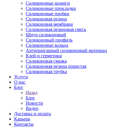
Силиконовые шланги
Силиконовые прокладки
Силиконовые пробки
Силиконовая резина
Силиконовая мембрана
Силиконовая резиновая смесь
Шнур силиконовый
Силиконовый профиль
Силиконовые кольца
Антипригарный силиконовый материал
Клей и герметики
Силиконовая смазка
Силиконовая резина пористая
Силиконовая трубка
Услуги
О нас
Блог
Назад
Блог
Новости
Видео
Доставка и оплата
Карьера
Контакты