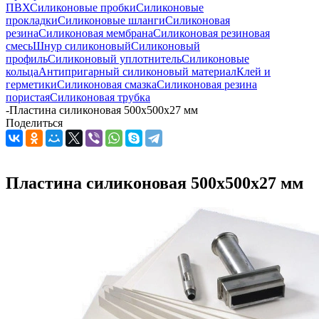
ПВХ
Силиконовые пробки
Силиконовые
прокладки
Силиконовые шланги
Силиконовая
резина
Силиконовая мембрана
Силиконовая резиновая
смесь
Шнур силиконовый
Силиконовый
профиль
Силиконовый уплотнитель
Силиконовые
кольца
Антипригарный силиконовый материал
Клей и
герметики
Силиконовая смазка
Силиконовая резина
пористая
Силиконовая трубка
-
Пластина силиконовая 500x500x27 мм
Поделиться
Пластина силиконовая 500x500x27 мм