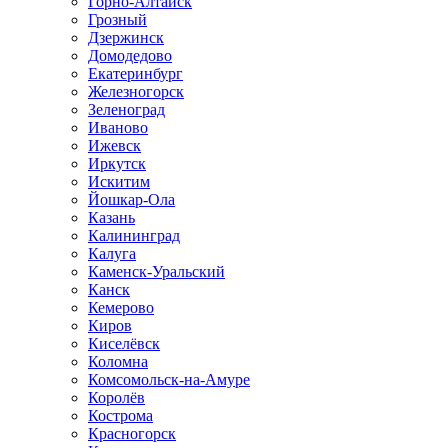
Горно-Алтайск
Грозный
Дзержинск
Домодедово
Екатеринбург
Железногорск
Зеленоград
Иваново
Ижевск
Иркутск
Искитим
Йошкар-Ола
Казань
Калининград
Калуга
Каменск-Уральский
Канск
Кемерово
Киров
Киселёвск
Коломна
Комсомольск-на-Амуре
Королёв
Кострома
Красногорск