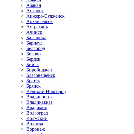
Абакан
Ангарск
Анжеро-Судженск
Архангельск
Астрахань
Ачинск
Балашиха
Барнаул
Белгород
Белово
Бердск
Бийск
Биробиджан
Благовещенск
Братск
Брянск
Великий Новгород
Владивосток
Владикавказ
Владимир
Волгоград
Волжский
Вологда
Воронеж