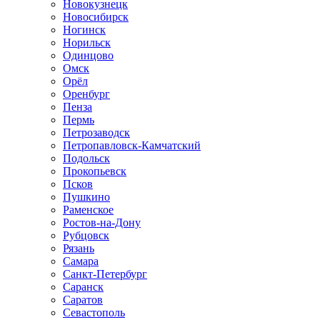
Новокузнецк
Новосибирск
Ногинск
Норильск
Одинцово
Омск
Орёл
Оренбург
Пенза
Пермь
Петрозаводск
Петропавловск-Камчатский
Подольск
Прокопьевск
Псков
Пушкино
Раменское
Ростов-на-Дону
Рубцовск
Рязань
Самара
Санкт-Петербург
Саранск
Саратов
Севастополь