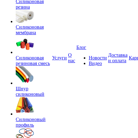
Силиконовая
резина
Силиконовая
мембрана
Блог
О
Доставка
Силиконовая
Услуги
Новости
Кар
нас
и оплата
резиновая смесь
Видео
Шнур
силиконовый
Силиконовый
профиль