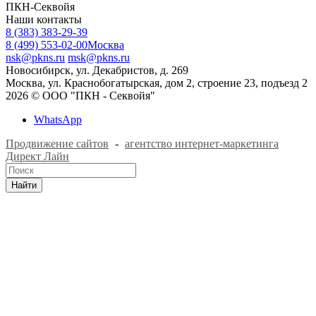
ПКН-Секвойя
Наши контакты
8 (383) 383-29-39
8 (499) 553-02-00
Москва
nsk@pkns.ru
msk@pkns.ru
Новосибирск, ул. Декабристов, д. 269
Москва, ул. Краснобогатырская, дом 2, строение 23, подъезд 2
2026 © ООО "ПКН - Секвойя"
WhatsApp
Продвижение сайтов
-
агентство интернет-маркетинга
Директ Лайн
Найти