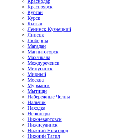
Краснодар
Красноярск
Курган
Курск
Кызыл
Ленинск-Кузнецкий
Липецк
Люберцы
Магадан
Магнитогорск
Махачкала
Междуреченск
Минусинск
Мирный
Москва
Мурманск
Мытищи
Набережные Челны
Нальчик
Находка
Нерюнгри
Нижневартовск
Нижнеудинск
Нижний Новгород
Нижний Тагил