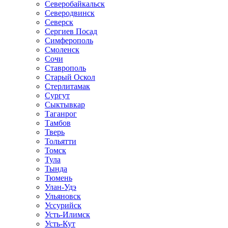
Северобайкальск
Северодвинск
Северск
Сергиев Посад
Симферополь
Смоленск
Сочи
Ставрополь
Старый Оскол
Стерлитамак
Сургут
Сыктывкар
Таганрог
Тамбов
Тверь
Тольятти
Томск
Тула
Тында
Тюмень
Улан-Удэ
Ульяновск
Уссурийск
Усть-Илимск
Усть-Кут