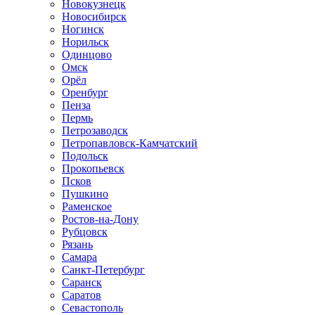
Новокузнецк
Новосибирск
Ногинск
Норильск
Одинцово
Омск
Орёл
Оренбург
Пенза
Пермь
Петрозаводск
Петропавловск-Камчатский
Подольск
Прокопьевск
Псков
Пушкино
Раменское
Ростов-на-Дону
Рубцовск
Рязань
Самара
Санкт-Петербург
Саранск
Саратов
Севастополь