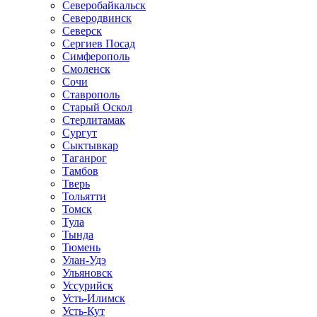
Северобайкальск
Северодвинск
Северск
Сергиев Посад
Симферополь
Смоленск
Сочи
Ставрополь
Старый Оскол
Стерлитамак
Сургут
Сыктывкар
Таганрог
Тамбов
Тверь
Тольятти
Томск
Тула
Тында
Тюмень
Улан-Удэ
Ульяновск
Уссурийск
Усть-Илимск
Усть-Кут