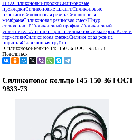
ПВХ
Силиконовые пробки
Силиконовые
прокладки
Силиконовые шланги
Силиконовые
пластины
Силиконовая резина
Силиконовая
мембрана
Силиконовая резиновая смесь
Шнур
силиконовый
Силиконовый профиль
Силиконовый
уплотнитель
Антипригарный силиконовый материал
Клей и
герметики
Силиконовая смазка
Силиконовая резина
пористая
Силиконовая трубка
-
Силиконовое кольцо 145-150-36 ГОСТ 9833-73
Поделиться
Силиконовое кольцо 145-150-36 ГОСТ
9833-73