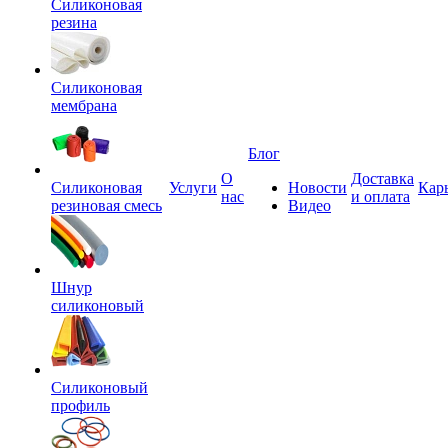
Силиконовая
резина
Силиконовая
мембрана
Блог
О
Доставка
Силиконовая
Услуги
Новости
Кар
нас
и оплата
резиновая смесь
Видео
Шнур
силиконовый
Силиконовый
профиль