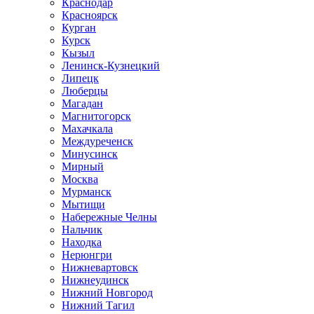
Краснодар
Красноярск
Курган
Курск
Кызыл
Ленинск-Кузнецкий
Липецк
Люберцы
Магадан
Магнитогорск
Махачкала
Междуреченск
Минусинск
Мирный
Москва
Мурманск
Мытищи
Набережные Челны
Нальчик
Находка
Нерюнгри
Нижневартовск
Нижнеудинск
Нижний Новгород
Нижний Тагил