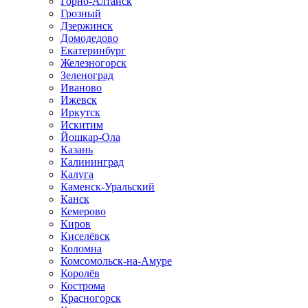
Горно-Алтайск
Грозный
Дзержинск
Домодедово
Екатеринбург
Железногорск
Зеленоград
Иваново
Ижевск
Иркутск
Искитим
Йошкар-Ола
Казань
Калининград
Калуга
Каменск-Уральский
Канск
Кемерово
Киров
Киселёвск
Коломна
Комсомольск-на-Амуре
Королёв
Кострома
Красногорск