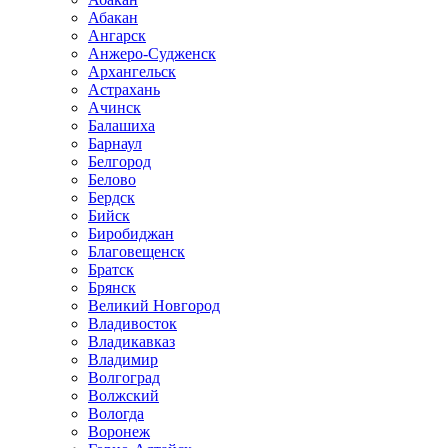
Абакан
Ангарск
Анжеро-Судженск
Архангельск
Астрахань
Ачинск
Балашиха
Барнаул
Белгород
Белово
Бердск
Бийск
Биробиджан
Благовещенск
Братск
Брянск
Великий Новгород
Владивосток
Владикавказ
Владимир
Волгоград
Волжский
Вологда
Воронеж