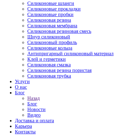
Силиконовые шланги
Силиконовые прокладки
Силиконовые пробки
Силиконовая резина
Силиконовая мембрана
Силиконовая резиновая смесь
Шнур силиконовый
Силиконовый профиль
Силиконовые кольца
Антипригарный силиконовый материал
Клей и герметики
Силиконовая смазка
Силиконовая резина пористая
Силиконовая трубка
Услуги
О нас
Блог
Назад
Блог
Новости
Видео
Доставка и оплата
Карьера
Контакты