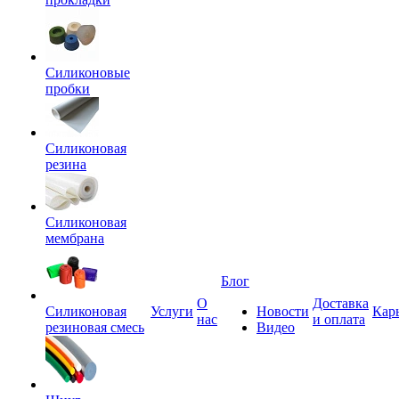
Силиконовые
пробки
Силиконовая
резина
Силиконовая
мембрана
Блог
О
Доставка
Силиконовая
Услуги
Новости
Кар
нас
и оплата
резиновая смесь
Видео