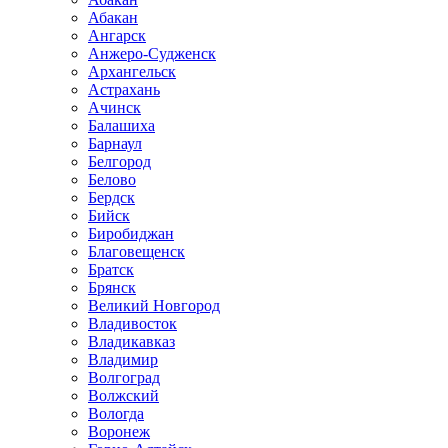
Абакан
Ангарск
Анжеро-Судженск
Архангельск
Астрахань
Ачинск
Балашиха
Барнаул
Белгород
Белово
Бердск
Бийск
Биробиджан
Благовещенск
Братск
Брянск
Великий Новгород
Владивосток
Владикавказ
Владимир
Волгоград
Волжский
Вологда
Воронеж