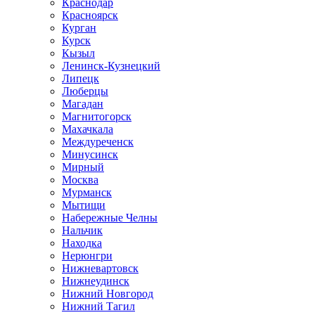
Краснодар
Красноярск
Курган
Курск
Кызыл
Ленинск-Кузнецкий
Липецк
Люберцы
Магадан
Магнитогорск
Махачкала
Междуреченск
Минусинск
Мирный
Москва
Мурманск
Мытищи
Набережные Челны
Нальчик
Находка
Нерюнгри
Нижневартовск
Нижнеудинск
Нижний Новгород
Нижний Тагил