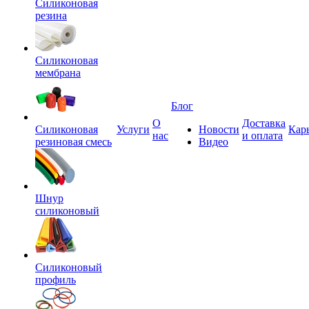
Силиконовая
резина
Силиконовая
мембрана
Блог
О
Доставка
Силиконовая
Услуги
Новости
Кар
нас
и оплата
резиновая смесь
Видео
Шнур
силиконовый
Силиконовый
профиль