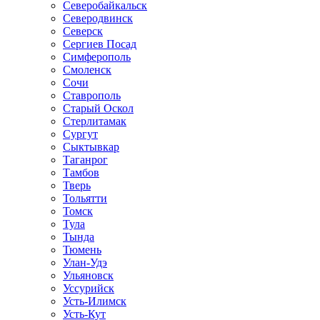
Северобайкальск
Северодвинск
Северск
Сергиев Посад
Симферополь
Смоленск
Сочи
Ставрополь
Старый Оскол
Стерлитамак
Сургут
Сыктывкар
Таганрог
Тамбов
Тверь
Тольятти
Томск
Тула
Тында
Тюмень
Улан-Удэ
Ульяновск
Уссурийск
Усть-Илимск
Усть-Кут