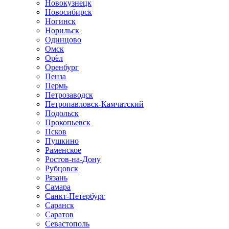
Новокузнецк
Новосибирск
Ногинск
Норильск
Одинцово
Омск
Орёл
Оренбург
Пенза
Пермь
Петрозаводск
Петропавловск-Камчатский
Подольск
Прокопьевск
Псков
Пушкино
Раменское
Ростов-на-Дону
Рубцовск
Рязань
Самара
Санкт-Петербург
Саранск
Саратов
Севастополь