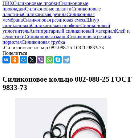
ПВХ
Силиконовые пробки
Силиконовые
прокладки
Силиконовые шланги
Силиконовые
пластины
Силиконовая резина
Силиконовая
мембрана
Силиконовая резиновая смесь
Шнур
силиконовый
Силиконовый профиль
Силиконовый
уплотнитель
Антипригарный силиконовый материал
Клей и
герметики
Силиконовая смазка
Силиконовая резина
пористая
Силиконовая трубка
-
Силиконовое кольцо 082-088-25 ГОСТ 9833-73
Поделиться
Силиконовое кольцо 082-088-25 ГОСТ
9833-73