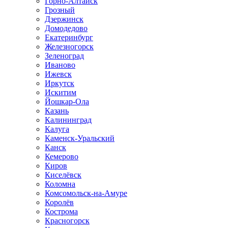
Горно-Алтайск
Грозный
Дзержинск
Домодедово
Екатеринбург
Железногорск
Зеленоград
Иваново
Ижевск
Иркутск
Искитим
Йошкар-Ола
Казань
Калининград
Калуга
Каменск-Уральский
Канск
Кемерово
Киров
Киселёвск
Коломна
Комсомольск-на-Амуре
Королёв
Кострома
Красногорск