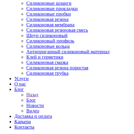
Силиконовые шланги
Силиконовые прокладки
Силиконовые пробки
Силиконовая резина
Силиконовая мембрана
Силиконовая резиновая смесь
Шнур силиконовый
Силиконовый профиль
Силиконовые кольца
Антипригарный силиконовый материал
Клей и герметики
Силиконовая смазка
Силиконовая резина пористая
Силиконовая трубка
Услуги
О нас
Блог
Назад
Блог
Новости
Видео
Доставка и оплата
Карьера
Контакты