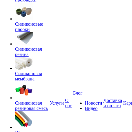
Силиконовые
пробки
Силиконовая
резина
Силиконовая
мембрана
Блог
О
Доставка
Силиконовая
Услуги
Новости
Кар
нас
и оплата
резиновая смесь
Видео