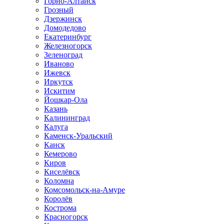
Горно-Алтайск
Грозный
Дзержинск
Домодедово
Екатеринбург
Железногорск
Зеленоград
Иваново
Ижевск
Иркутск
Искитим
Йошкар-Ола
Казань
Калининград
Калуга
Каменск-Уральский
Канск
Кемерово
Киров
Киселёвск
Коломна
Комсомольск-на-Амуре
Королёв
Кострома
Красногорск