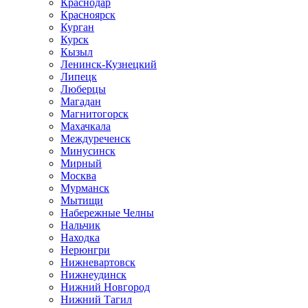
Краснодар
Красноярск
Курган
Курск
Кызыл
Ленинск-Кузнецкий
Липецк
Люберцы
Магадан
Магнитогорск
Махачкала
Междуреченск
Минусинск
Мирный
Москва
Мурманск
Мытищи
Набережные Челны
Нальчик
Находка
Нерюнгри
Нижневартовск
Нижнеудинск
Нижний Новгород
Нижний Тагил