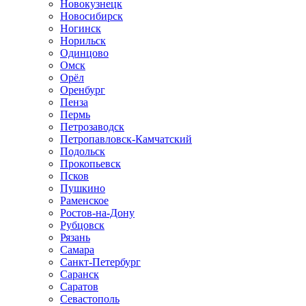
Новокузнецк
Новосибирск
Ногинск
Норильск
Одинцово
Омск
Орёл
Оренбург
Пенза
Пермь
Петрозаводск
Петропавловск-Камчатский
Подольск
Прокопьевск
Псков
Пушкино
Раменское
Ростов-на-Дону
Рубцовск
Рязань
Самара
Санкт-Петербург
Саранск
Саратов
Севастополь