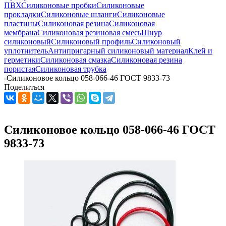
ПВХ
Силиконовые пробки
Силиконовые
прокладки
Силиконовые шланги
Силиконовые
пластины
Силиконовая резина
Силиконовая
мембрана
Силиконовая резиновая смесь
Шнур
силиконовый
Силиконовый профиль
Силиконовый
уплотнитель
Антипригарный силиконовый материал
Клей и
герметики
Силиконовая смазка
Силиконовая резина
пористая
Силиконовая трубка
-
Силиконовое кольцо 058-066-46 ГОСТ 9833-73
Поделиться
Силиконовое кольцо 058-066-46 ГОСТ
9833-73