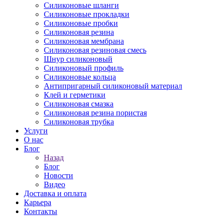
Силиконовые шланги
Силиконовые прокладки
Силиконовые пробки
Силиконовая резина
Силиконовая мембрана
Силиконовая резиновая смесь
Шнур силиконовый
Силиконовый профиль
Силиконовые кольца
Антипригарный силиконовый материал
Клей и герметики
Силиконовая смазка
Силиконовая резина пористая
Силиконовая трубка
Услуги
О нас
Блог
Назад
Блог
Новости
Видео
Доставка и оплата
Карьера
Контакты