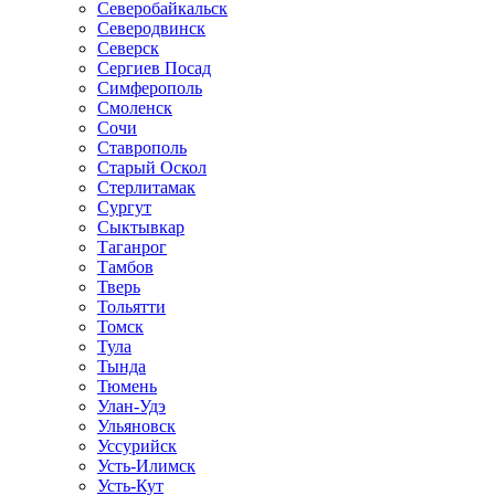
Северобайкальск
Северодвинск
Северск
Сергиев Посад
Симферополь
Смоленск
Сочи
Ставрополь
Старый Оскол
Стерлитамак
Сургут
Сыктывкар
Таганрог
Тамбов
Тверь
Тольятти
Томск
Тула
Тында
Тюмень
Улан-Удэ
Ульяновск
Уссурийск
Усть-Илимск
Усть-Кут