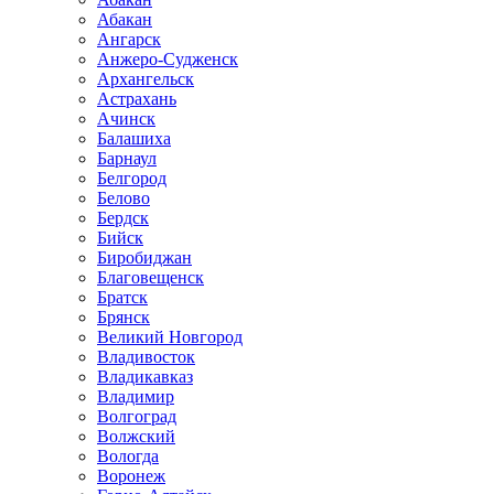
Абакан
Ангарск
Анжеро-Судженск
Архангельск
Астрахань
Ачинск
Балашиха
Барнаул
Белгород
Белово
Бердск
Бийск
Биробиджан
Благовещенск
Братск
Брянск
Великий Новгород
Владивосток
Владикавказ
Владимир
Волгоград
Волжский
Вологда
Воронеж