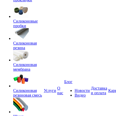
Силиконовые
пробки
Силиконовая
резина
Силиконовая
мембрана
Блог
О
Доставка
Силиконовая
Услуги
Новости
Кар
нас
и оплата
резиновая смесь
Видео