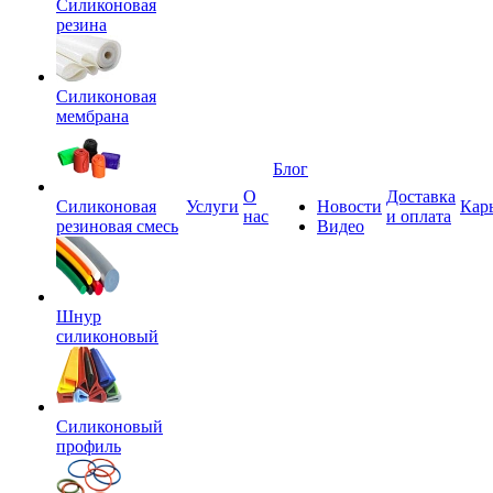
Силиконовая
резина
Силиконовая
мембрана
Блог
О
Доставка
Силиконовая
Услуги
Новости
Кар
нас
и оплата
резиновая смесь
Видео
Шнур
силиконовый
Силиконовый
профиль