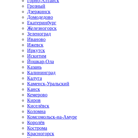
Горно-Алтайск
Грозный
Дзержинск
Домодедово
Екатеринбург
Железногорск
Зеленоград
Иваново
Ижевск
Иркутск
Искитим
Йошкар-Ола
Казань
Калининград
Калуга
Каменск-Уральский
Канск
Кемерово
Киров
Киселёвск
Коломна
Комсомольск-на-Амуре
Королёв
Кострома
Красногорск