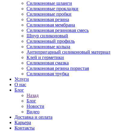
Силиконовые шланги
Силиконовые прокладки
Силиконовые пробки
Силиконовая резина
Силиконовая мембрана
Силиконовая резиновая смесь
Шнур силиконовый
Силиконовый профиль
Силиконовые кольца
Антипригарный силиконовый материал
Клей и герметики
Силиконовая смазка
Силиконовая резина пористая
Силиконовая трубка
Услуги
О нас
Блог
Назад
Блог
Новости
Видео
Доставка и оплата
Карьера
Контакты