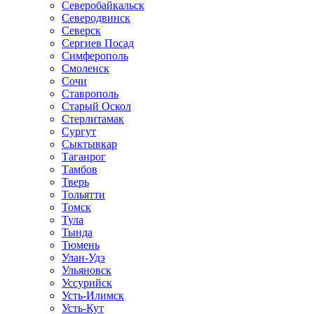
Северобайкальск
Северодвинск
Северск
Сергиев Посад
Симферополь
Смоленск
Сочи
Ставрополь
Старый Оскол
Стерлитамак
Сургут
Сыктывкар
Таганрог
Тамбов
Тверь
Тольятти
Томск
Тула
Тында
Тюмень
Улан-Удэ
Ульяновск
Уссурийск
Усть-Илимск
Усть-Кут