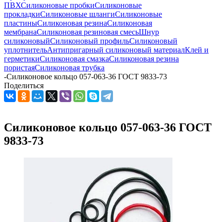
ПВХ
Силиконовые пробки
Силиконовые
прокладки
Силиконовые шланги
Силиконовые
пластины
Силиконовая резина
Силиконовая
мембрана
Силиконовая резиновая смесь
Шнур
силиконовый
Силиконовый профиль
Силиконовый
уплотнитель
Антипригарный силиконовый материал
Клей и
герметики
Силиконовая смазка
Силиконовая резина
пористая
Силиконовая трубка
-
Силиконовое кольцо 057-063-36 ГОСТ 9833-73
Поделиться
Силиконовое кольцо 057-063-36 ГОСТ
9833-73