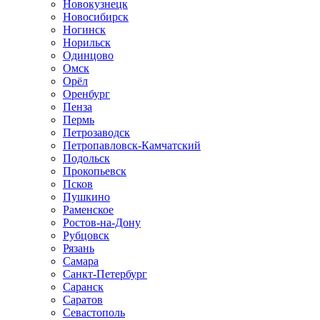
Новокузнецк
Новосибирск
Ногинск
Норильск
Одинцово
Омск
Орёл
Оренбург
Пенза
Пермь
Петрозаводск
Петропавловск-Камчатский
Подольск
Прокопьевск
Псков
Пушкино
Раменское
Ростов-на-Дону
Рубцовск
Рязань
Самара
Санкт-Петербург
Саранск
Саратов
Севастополь