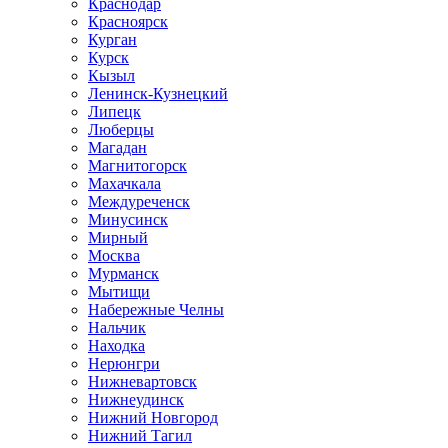
Краснодар
Красноярск
Курган
Курск
Кызыл
Ленинск-Кузнецкий
Липецк
Люберцы
Магадан
Магнитогорск
Махачкала
Междуреченск
Минусинск
Мирный
Москва
Мурманск
Мытищи
Набережные Челны
Нальчик
Находка
Нерюнгри
Нижневартовск
Нижнеудинск
Нижний Новгород
Нижний Тагил