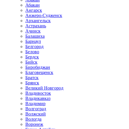
Абакан
Ангарск
Анжеро-Судженск
Архангельск
Астрахань
Ачинск
Балашиха
Барнаул
Белгород
Белово
Бердск
Бийск
Биробиджан
Благовещенск
Братск
Брянск
Великий Новгород
Владивосток
Владикавказ
Владимир
Волгоград
Волжский
Вологда
Воронеж