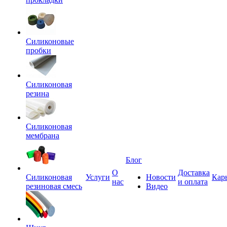
Силиконовые
пробки
Силиконовая
резина
Силиконовая
мембрана
Блог
О
Доставка
Силиконовая
Услуги
Новости
Кар
нас
и оплата
резиновая смесь
Видео