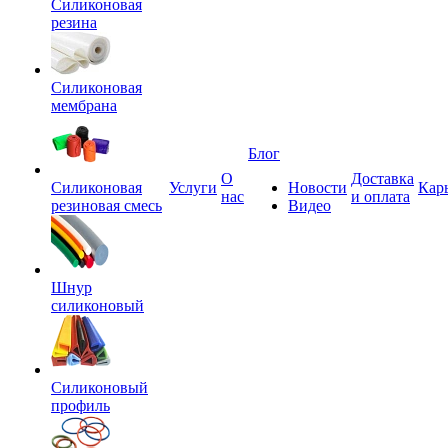
Силиконовая
резина
Силиконовая
мембрана
Блог
О
Доставка
Силиконовая
Услуги
Новости
Кар
нас
и оплата
резиновая смесь
Видео
Шнур
силиконовый
Силиконовый
профиль