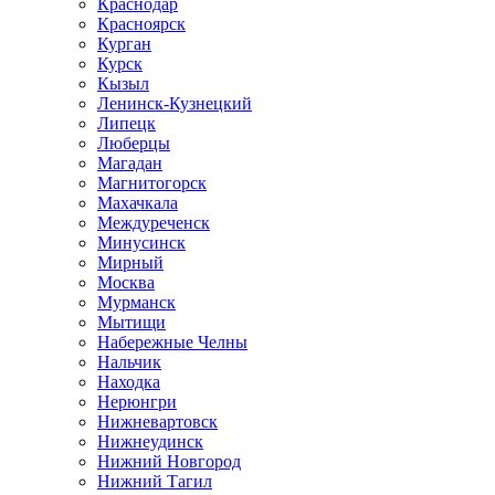
Краснодар
Красноярск
Курган
Курск
Кызыл
Ленинск-Кузнецкий
Липецк
Люберцы
Магадан
Магнитогорск
Махачкала
Междуреченск
Минусинск
Мирный
Москва
Мурманск
Мытищи
Набережные Челны
Нальчик
Находка
Нерюнгри
Нижневартовск
Нижнеудинск
Нижний Новгород
Нижний Тагил