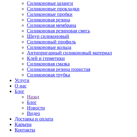
Силиконовые шланги
Силиконовые прокладки
Силиконовые пробки
Силиконовая резина
Силиконовая мембрана
Силиконовая резиновая смесь
Шнур силиконовый
Силиконовый профиль
Силиконовые кольца
Антипригарный силиконовый материал
Клей и герметики
Силиконовая смазка
Силиконовая резина пористая
Силиконовая трубка
Услуги
О нас
Блог
Назад
Блог
Новости
Видео
Доставка и оплата
Карьера
Контакты