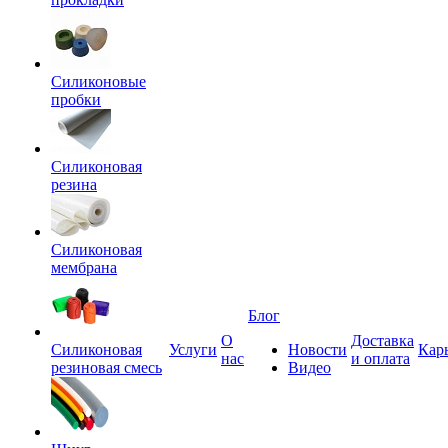
Силиконовые
пробки
Силиконовая
резина
Силиконовая
мембрана
Блог
О
Доставка
Силиконовая
Услуги
Новости
Кар
нас
и оплата
резиновая смесь
Видео