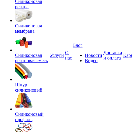
Силиконовая
резина
Силиконовая
мембрана
Блог
О
Доставка
Силиконовая
Услуги
Новости
Кар
нас
и оплата
резиновая смесь
Видео
Шнур
силиконовый
Силиконовый
профиль