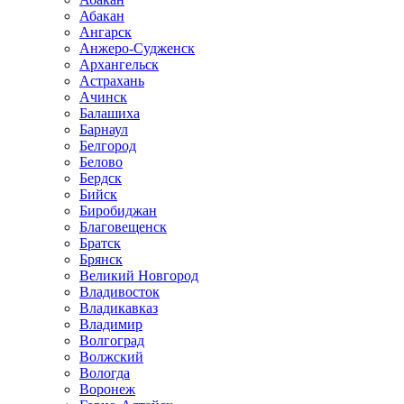
Абакан
Ангарск
Анжеро-Судженск
Архангельск
Астрахань
Ачинск
Балашиха
Барнаул
Белгород
Белово
Бердск
Бийск
Биробиджан
Благовещенск
Братск
Брянск
Великий Новгород
Владивосток
Владикавказ
Владимир
Волгоград
Волжский
Вологда
Воронеж