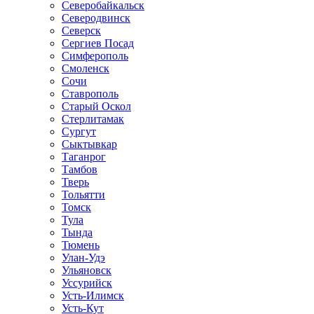
Северобайкальск
Северодвинск
Северск
Сергиев Посад
Симферополь
Смоленск
Сочи
Ставрополь
Старый Оскол
Стерлитамак
Сургут
Сыктывкар
Таганрог
Тамбов
Тверь
Тольятти
Томск
Тула
Тында
Тюмень
Улан-Удэ
Ульяновск
Уссурийск
Усть-Илимск
Усть-Кут