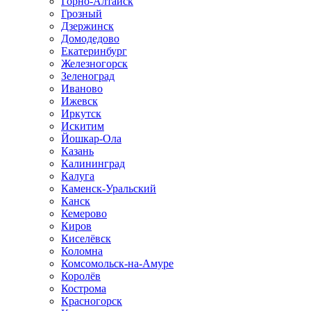
Горно-Алтайск
Грозный
Дзержинск
Домодедово
Екатеринбург
Железногорск
Зеленоград
Иваново
Ижевск
Иркутск
Искитим
Йошкар-Ола
Казань
Калининград
Калуга
Каменск-Уральский
Канск
Кемерово
Киров
Киселёвск
Коломна
Комсомольск-на-Амуре
Королёв
Кострома
Красногорск