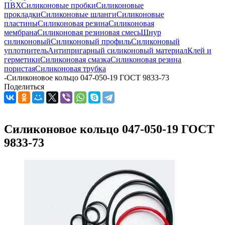
ПВХ
Силиконовые пробки
Силиконовые
прокладки
Силиконовые шланги
Силиконовые
пластины
Силиконовая резина
Силиконовая
мембрана
Силиконовая резиновая смесь
Шнур
силиконовый
Силиконовый профиль
Силиконовый
уплотнитель
Антипригарный силиконовый материал
Клей и
герметики
Силиконовая смазка
Силиконовая резина
пористая
Силиконовая трубка
-
Силиконовое кольцо 047-050-19 ГОСТ 9833-73
Поделиться
Силиконовое кольцо 047-050-19 ГОСТ
9833-73