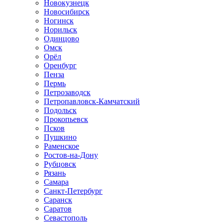
Новокузнецк
Новосибирск
Ногинск
Норильск
Одинцово
Омск
Орёл
Оренбург
Пенза
Пермь
Петрозаводск
Петропавловск-Камчатский
Подольск
Прокопьевск
Псков
Пушкино
Раменское
Ростов-на-Дону
Рубцовск
Рязань
Самара
Санкт-Петербург
Саранск
Саратов
Севастополь