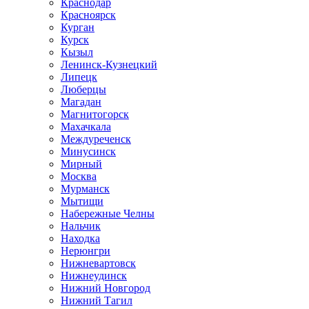
Краснодар
Красноярск
Курган
Курск
Кызыл
Ленинск-Кузнецкий
Липецк
Люберцы
Магадан
Магнитогорск
Махачкала
Междуреченск
Минусинск
Мирный
Москва
Мурманск
Мытищи
Набережные Челны
Нальчик
Находка
Нерюнгри
Нижневартовск
Нижнеудинск
Нижний Новгород
Нижний Тагил