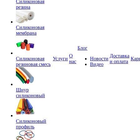
Силиконовая
резина
Силиконовая
мембрана
Блог
О
Доставка
Силиконовая
Услуги
Новости
Кар
нас
и оплата
резиновая смесь
Видео
Шнур
силиконовый
Силиконовый
профиль