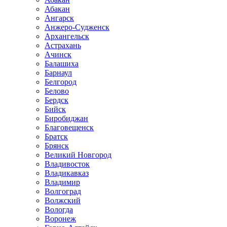
Абакан
Ангарск
Анжеро-Судженск
Архангельск
Астрахань
Ачинск
Балашиха
Барнаул
Белгород
Белово
Бердск
Бийск
Биробиджан
Благовещенск
Братск
Брянск
Великий Новгород
Владивосток
Владикавказ
Владимир
Волгоград
Волжский
Вологда
Воронеж