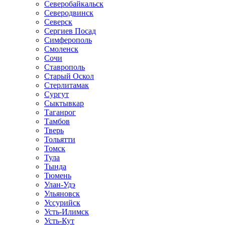
Северобайкальск
Северодвинск
Северск
Сергиев Посад
Симферополь
Смоленск
Сочи
Ставрополь
Старый Оскол
Стерлитамак
Сургут
Сыктывкар
Таганрог
Тамбов
Тверь
Тольятти
Томск
Тула
Тында
Тюмень
Улан-Удэ
Ульяновск
Уссурийск
Усть-Илимск
Усть-Кут