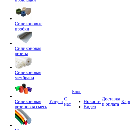
Силиконовые
пробки
Силиконовая
резина
Силиконовая
мембрана
Блог
О
Доставка
Силиконовая
Услуги
Новости
Кар
нас
и оплата
резиновая смесь
Видео