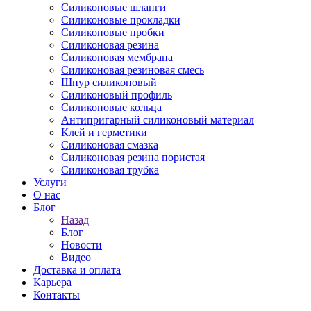
Силиконовые шланги
Силиконовые прокладки
Силиконовые пробки
Силиконовая резина
Силиконовая мембрана
Силиконовая резиновая смесь
Шнур силиконовый
Силиконовый профиль
Силиконовые кольца
Антипригарный силиконовый материал
Клей и герметики
Силиконовая смазка
Силиконовая резина пористая
Силиконовая трубка
Услуги
О нас
Блог
Назад
Блог
Новости
Видео
Доставка и оплата
Карьера
Контакты