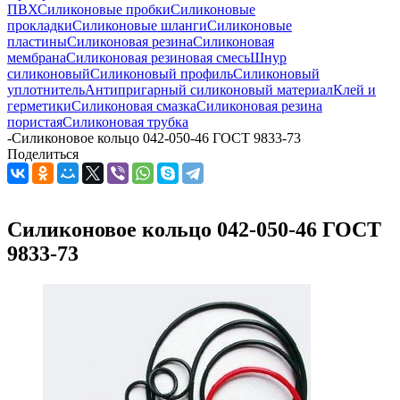
ПВХ
Силиконовые пробки
Силиконовые
прокладки
Силиконовые шланги
Силиконовые
пластины
Силиконовая резина
Силиконовая
мембрана
Силиконовая резиновая смесь
Шнур
силиконовый
Силиконовый профиль
Силиконовый
уплотнитель
Антипригарный силиконовый материал
Клей и
герметики
Силиконовая смазка
Силиконовая резина
пористая
Силиконовая трубка
-
Силиконовое кольцо 042-050-46 ГОСТ 9833-73
Поделиться
Силиконовое кольцо 042-050-46 ГОСТ
9833-73