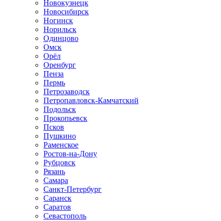
Новокузнецк
Новосибирск
Ногинск
Норильск
Одинцово
Омск
Орёл
Оренбург
Пенза
Пермь
Петрозаводск
Петропавловск-Камчатский
Подольск
Прокопьевск
Псков
Пушкино
Раменское
Ростов-на-Дону
Рубцовск
Рязань
Самара
Санкт-Петербург
Саранск
Саратов
Севастополь