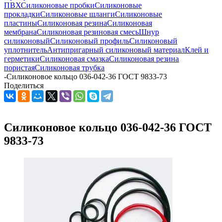
ПВХ
Силиконовые пробки
Силиконовые
прокладки
Силиконовые шланги
Силиконовые
пластины
Силиконовая резина
Силиконовая
мембрана
Силиконовая резиновая смесь
Шнур
силиконовый
Силиконовый профиль
Силиконовый
уплотнитель
Антипригарный силиконовый материал
Клей и
герметики
Силиконовая смазка
Силиконовая резина
пористая
Силиконовая трубка
-
Силиконовое кольцо 036-042-36 ГОСТ 9833-73
Поделиться
Силиконовое кольцо 036-042-36 ГОСТ
9833-73