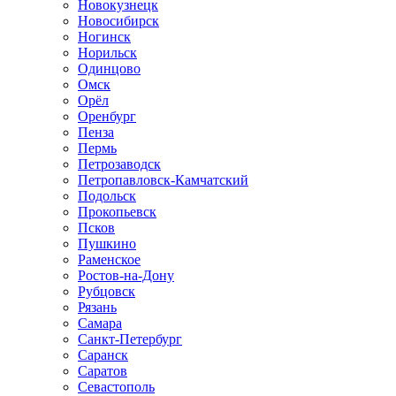
Новокузнецк
Новосибирск
Ногинск
Норильск
Одинцово
Омск
Орёл
Оренбург
Пенза
Пермь
Петрозаводск
Петропавловск-Камчатский
Подольск
Прокопьевск
Псков
Пушкино
Раменское
Ростов-на-Дону
Рубцовск
Рязань
Самара
Санкт-Петербург
Саранск
Саратов
Севастополь