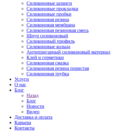
Силиконовые шланги
Силиконовые прокладки
Силиконовые пробки
Силиконовая резина
Силиконовая мембрана
Силиконовая резиновая смесь
Шнур силиконовый
Силиконовый профиль
Силиконовые кольца
Антипригарный силиконовый материал
Клей и герметики
Силиконовая смазка
Силиконовая резина пористая
Силиконовая трубка
Услуги
О нас
Блог
Назад
Блог
Новости
Видео
Доставка и оплата
Карьера
Контакты