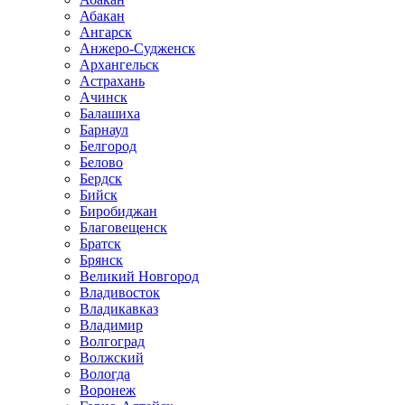
Абакан
Ангарск
Анжеро-Судженск
Архангельск
Астрахань
Ачинск
Балашиха
Барнаул
Белгород
Белово
Бердск
Бийск
Биробиджан
Благовещенск
Братск
Брянск
Великий Новгород
Владивосток
Владикавказ
Владимир
Волгоград
Волжский
Вологда
Воронеж