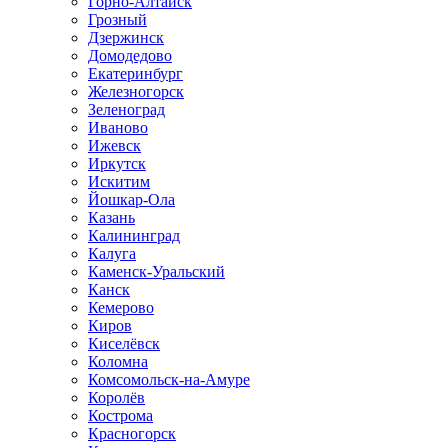
Горно-Алтайск
Грозный
Дзержинск
Домодедово
Екатеринбург
Железногорск
Зеленоград
Иваново
Ижевск
Иркутск
Искитим
Йошкар-Ола
Казань
Калининград
Калуга
Каменск-Уральский
Канск
Кемерово
Киров
Киселёвск
Коломна
Комсомольск-на-Амуре
Королёв
Кострома
Красногорск