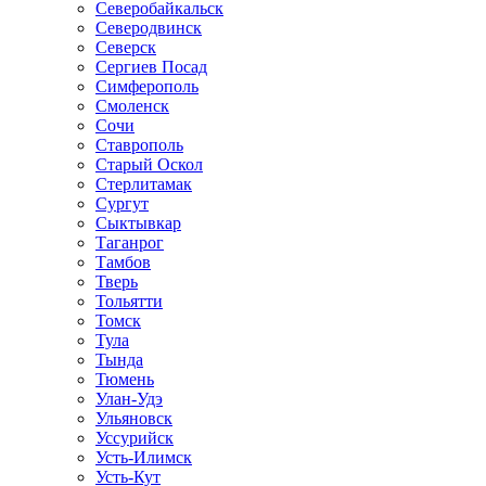
Северобайкальск
Северодвинск
Северск
Сергиев Посад
Симферополь
Смоленск
Сочи
Ставрополь
Старый Оскол
Стерлитамак
Сургут
Сыктывкар
Таганрог
Тамбов
Тверь
Тольятти
Томск
Тула
Тында
Тюмень
Улан-Удэ
Ульяновск
Уссурийск
Усть-Илимск
Усть-Кут