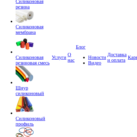
Силиконовая
резина
Силиконовая
мембрана
Блог
О
Доставка
Силиконовая
Услуги
Новости
Кар
нас
и оплата
резиновая смесь
Видео
Шнур
силиконовый
Силиконовый
профиль