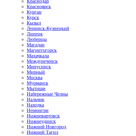
Краснодар
Красноярск
Курган
Курск
Кызыл
Ленинск-Кузнецкий
Липецк
Люберцы
Магадан
Магнитогорск
Махачкала
Междуреченск
Минусинск
Мирный
Москва
Мурманск
Мытищи
Набережные Челны
Нальчик
Находка
Нерюнгри
Нижневартовск
Нижнеудинск
Нижний Новгород
Нижний Тагил