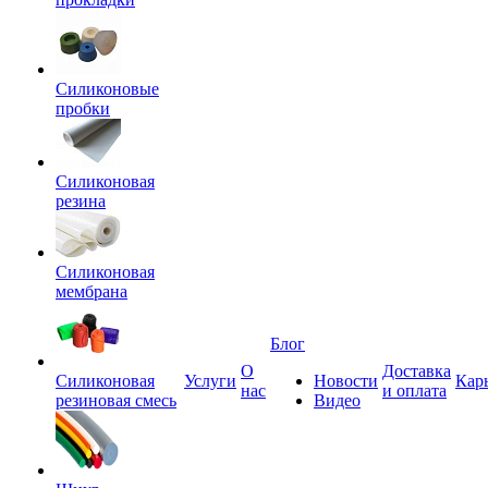
Силиконовые
пробки
Силиконовая
резина
Силиконовая
мембрана
Блог
О
Доставка
Силиконовая
Услуги
Новости
Кар
нас
и оплата
резиновая смесь
Видео