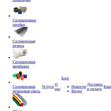
Силиконовые
пробки
Силиконовая
резина
Силиконовая
мембрана
Блог
О
Доставка
Силиконовая
Услуги
Новости
Кар
нас
и оплата
резиновая смесь
Видео