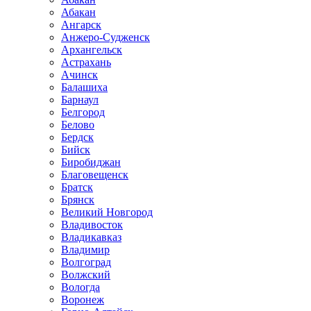
Абакан
Ангарск
Анжеро-Судженск
Архангельск
Астрахань
Ачинск
Балашиха
Барнаул
Белгород
Белово
Бердск
Бийск
Биробиджан
Благовещенск
Братск
Брянск
Великий Новгород
Владивосток
Владикавказ
Владимир
Волгоград
Волжский
Вологда
Воронеж