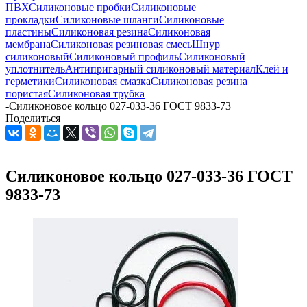
ПВХ
Силиконовые пробки
Силиконовые
прокладки
Силиконовые шланги
Силиконовые
пластины
Силиконовая резина
Силиконовая
мембрана
Силиконовая резиновая смесь
Шнур
силиконовый
Силиконовый профиль
Силиконовый
уплотнитель
Антипригарный силиконовый материал
Клей и
герметики
Силиконовая смазка
Силиконовая резина
пористая
Силиконовая трубка
-
Силиконовое кольцо 027-033-36 ГОСТ 9833-73
Поделиться
Силиконовое кольцо 027-033-36 ГОСТ
9833-73