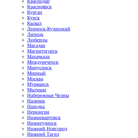
Краснодар
Красноярск
Курган
Курск
Кызыл
Ленинск-Кузнецкий
Липецк
Люберцы
Магадан
Магнитогорск
Махачкала
Междуреченск
Минусинск
Мирный
Москва
Мурманск
Мытищи
Набережные Челны
Нальчик
Находка
Нерюнгри
Нижневартовск
Нижнеудинск
Нижний Новгород
Нижний Тагил