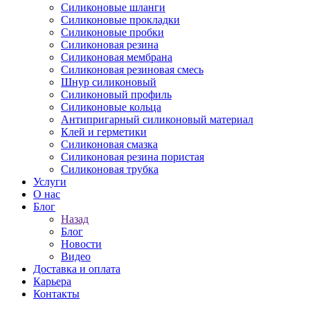
Силиконовые шланги
Силиконовые прокладки
Силиконовые пробки
Силиконовая резина
Силиконовая мембрана
Силиконовая резиновая смесь
Шнур силиконовый
Силиконовый профиль
Силиконовые кольца
Антипригарный силиконовый материал
Клей и герметики
Силиконовая смазка
Силиконовая резина пористая
Силиконовая трубка
Услуги
О нас
Блог
Назад
Блог
Новости
Видео
Доставка и оплата
Карьера
Контакты