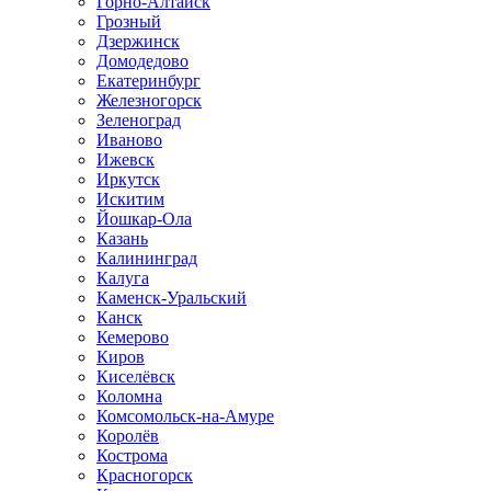
Горно-Алтайск
Грозный
Дзержинск
Домодедово
Екатеринбург
Железногорск
Зеленоград
Иваново
Ижевск
Иркутск
Искитим
Йошкар-Ола
Казань
Калининград
Калуга
Каменск-Уральский
Канск
Кемерово
Киров
Киселёвск
Коломна
Комсомольск-на-Амуре
Королёв
Кострома
Красногорск