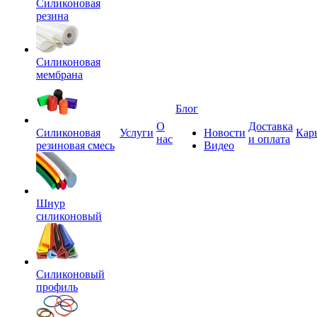
Силиконовая
резина
Силиконовая
мембрана
Блог
О
Доставка
Силиконовая
Услуги
Новости
Кар
нас
и оплата
резиновая смесь
Видео
Шнур
силиконовый
Силиконовый
профиль