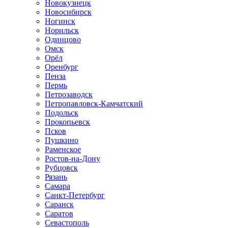
Новокузнецк
Новосибирск
Ногинск
Норильск
Одинцово
Омск
Орёл
Оренбург
Пенза
Пермь
Петрозаводск
Петропавловск-Камчатский
Подольск
Прокопьевск
Псков
Пушкино
Раменское
Ростов-на-Дону
Рубцовск
Рязань
Самара
Санкт-Петербург
Саранск
Саратов
Севастополь