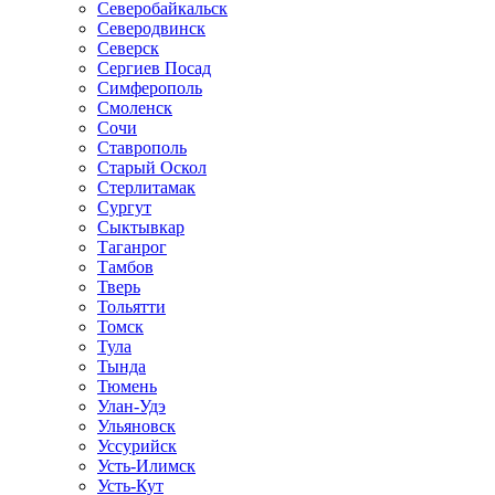
Северобайкальск
Северодвинск
Северск
Сергиев Посад
Симферополь
Смоленск
Сочи
Ставрополь
Старый Оскол
Стерлитамак
Сургут
Сыктывкар
Таганрог
Тамбов
Тверь
Тольятти
Томск
Тула
Тында
Тюмень
Улан-Удэ
Ульяновск
Уссурийск
Усть-Илимск
Усть-Кут