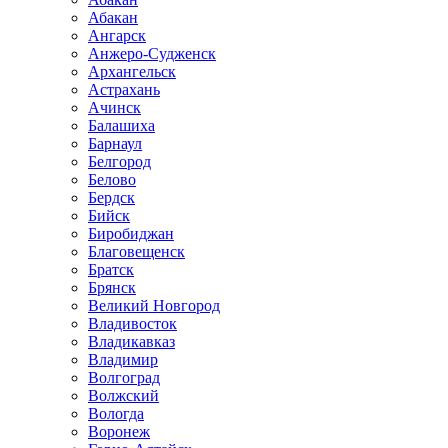
Абакан
Ангарск
Анжеро-Судженск
Архангельск
Астрахань
Ачинск
Балашиха
Барнаул
Белгород
Белово
Бердск
Бийск
Биробиджан
Благовещенск
Братск
Брянск
Великий Новгород
Владивосток
Владикавказ
Владимир
Волгоград
Волжский
Вологда
Воронеж