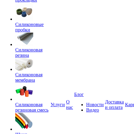
Силиконовые
пробки
Силиконовая
резина
Силиконовая
мембрана
Блог
О
Доставка
Силиконовая
Услуги
Новости
Кар
нас
и оплата
резиновая смесь
Видео