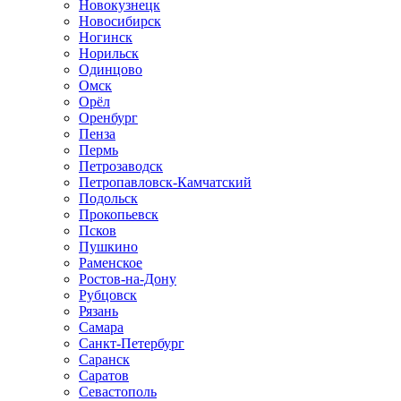
Новокузнецк
Новосибирск
Ногинск
Норильск
Одинцово
Омск
Орёл
Оренбург
Пенза
Пермь
Петрозаводск
Петропавловск-Камчатский
Подольск
Прокопьевск
Псков
Пушкино
Раменское
Ростов-на-Дону
Рубцовск
Рязань
Самара
Санкт-Петербург
Саранск
Саратов
Севастополь