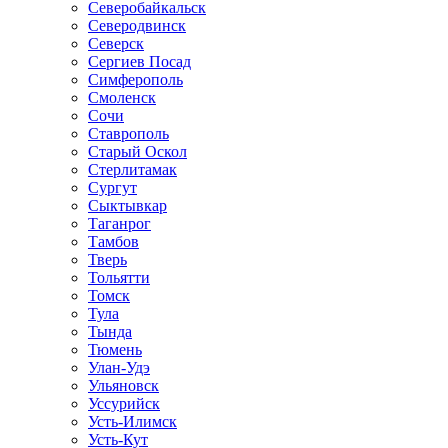
Северобайкальск
Северодвинск
Северск
Сергиев Посад
Симферополь
Смоленск
Сочи
Ставрополь
Старый Оскол
Стерлитамак
Сургут
Сыктывкар
Таганрог
Тамбов
Тверь
Тольятти
Томск
Тула
Тында
Тюмень
Улан-Удэ
Ульяновск
Уссурийск
Усть-Илимск
Усть-Кут