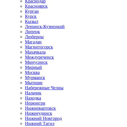
Краснодар
Красноярск
Курган
Курск
Кызыл
Ленинск-Кузнецкий
Липецк
Люберцы
Магадан
Магнитогорск
Махачкала
Междуреченск
Минусинск
Мирный
Москва
Мурманск
Мытищи
Набережные Челны
Нальчик
Находка
Нерюнгри
Нижневартовск
Нижнеудинск
Нижний Новгород
Нижний Тагил