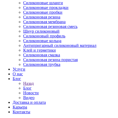
Силиконовые шланги
Силиконовые прокладки
Силиконовые пробки
Силиконовая резина
Силиконовая мембрана
Силиконовая резиновая смесь
Шнур силиконовый
Силиконовый профиль
Силиконовые кольца
Антипригарный силиконовый материал
Клей и герметики
Силиконовая смазка
Силиконовая резина пористая
Силиконовая трубка
Услуги
О нас
Блог
Назад
Блог
Новости
Видео
Доставка и оплата
Карьера
Контакты