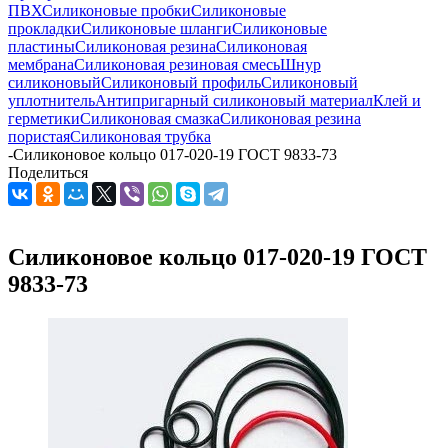
ПВХ
Силиконовые пробки
Силиконовые
прокладки
Силиконовые шланги
Силиконовые
пластины
Силиконовая резина
Силиконовая
мембрана
Силиконовая резиновая смесь
Шнур
силиконовый
Силиконовый профиль
Силиконовый
уплотнитель
Антипригарный силиконовый материал
Клей и
герметики
Силиконовая смазка
Силиконовая резина
пористая
Силиконовая трубка
-
Силиконовое кольцо 017-020-19 ГОСТ 9833-73
Поделиться
Силиконовое кольцо 017-020-19 ГОСТ
9833-73