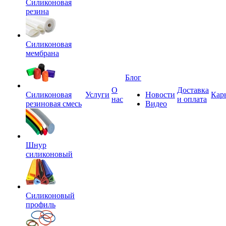
Силиконовая
резина
Силиконовая
мембрана
Блог
О
Доставка
Силиконовая
Услуги
Новости
Кар
нас
и оплата
резиновая смесь
Видео
Шнур
силиконовый
Силиконовый
профиль