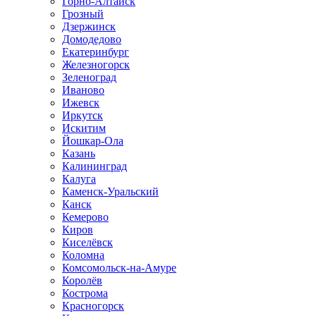
Горно-Алтайск
Грозный
Дзержинск
Домодедово
Екатеринбург
Железногорск
Зеленоград
Иваново
Ижевск
Иркутск
Искитим
Йошкар-Ола
Казань
Калининград
Калуга
Каменск-Уральский
Канск
Кемерово
Киров
Киселёвск
Коломна
Комсомольск-на-Амуре
Королёв
Кострома
Красногорск