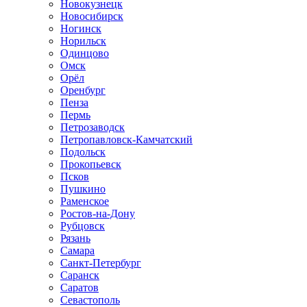
Новокузнецк
Новосибирск
Ногинск
Норильск
Одинцово
Омск
Орёл
Оренбург
Пенза
Пермь
Петрозаводск
Петропавловск-Камчатский
Подольск
Прокопьевск
Псков
Пушкино
Раменское
Ростов-на-Дону
Рубцовск
Рязань
Самара
Санкт-Петербург
Саранск
Саратов
Севастополь