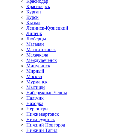
Краснодар
Красноярск
Курган
Курск
Кызыл
Ленинск-Кузнецкий
Липецк
Люберцы
Магадан
Магнитогорск
Махачкала
Междуреченск
Минусинск
Мирный
Москва
Мурманск
Мытищи
Набережные Челны
Нальчик
Находка
Нерюнгри
Нижневартовск
Нижнеудинск
Нижний Новгород
Нижний Тагил