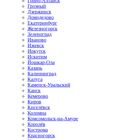
Горно-Алтайск
Грозный
Дзержинск
Домодедово
Екатеринбург
Железногорск
Зеленоград
Иваново
Ижевск
Иркутск
Искитим
Йошкар-Ола
Казань
Калининград
Калуга
Каменск-Уральский
Канск
Кемерово
Киров
Киселёвск
Коломна
Комсомольск-на-Амуре
Королёв
Кострома
Красногорск