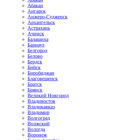
Абакан
Ангарск
Анжеро-Судженск
Архангельск
Астрахань
Ачинск
Балашиха
Барнаул
Белгород
Белово
Бердск
Бийск
Биробиджан
Благовещенск
Братск
Брянск
Великий Новгород
Владивосток
Владикавказ
Владимир
Волгоград
Волжский
Вологда
Воронеж