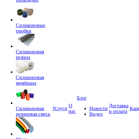
Силиконовые
пробки
Силиконовая
резина
Силиконовая
мембрана
Блог
О
Доставка
Силиконовая
Услуги
Новости
Кар
нас
и оплата
резиновая смесь
Видео