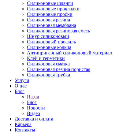
Силиконовые шланги
Силиконовые прокладки
Силиконовые пробки
Силиконовая резина
Силиконовая мембрана
Силиконовая резиновая смесь
Шнур силиконовый
Силиконовый профиль
Силиконовые кольца
Антипригарный силиконовый материал
Клей и герметики
Силиконовая смазка
Силиконовая резина пористая
Силиконовая трубка
Услуги
О нас
Блог
Назад
Блог
Новости
Видео
Доставка и оплата
Карьера
Контакты