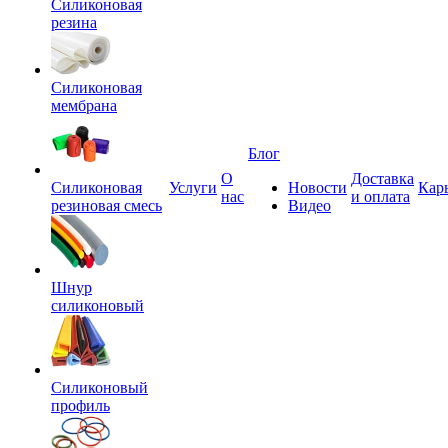
Силиконовая
резина
Силиконовая
мембрана
Блог
О
Доставка
Силиконовая
Услуги
Новости
Кар
нас
и оплата
резиновая смесь
Видео
Шнур
силиконовый
Силиконовый
профиль