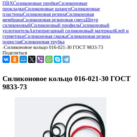
ПВХ
Силиконовые пробки
Силиконовые
прокладки
Силиконовые шланги
Силиконовые
пластины
Силиконовая резина
Силиконовая
мембрана
Силиконовая резиновая смесь
Шнур
силиконовый
Силиконовый профиль
Силиконовый
уплотнитель
Антипригарный силиконовый материал
Клей и
герметики
Силиконовая смазка
Силиконовая резина
пористая
Силиконовая трубка
-
Силиконовое кольцо 016-021-30 ГОСТ 9833-73
Поделиться
Силиконовое кольцо 016-021-30 ГОСТ
9833-73