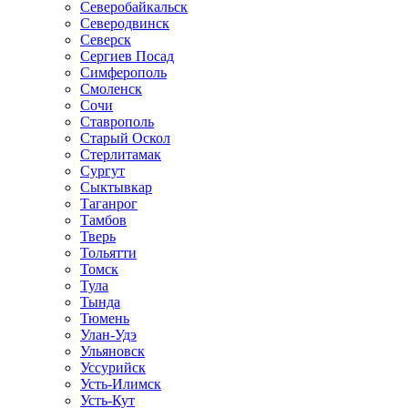
Северобайкальск
Северодвинск
Северск
Сергиев Посад
Симферополь
Смоленск
Сочи
Ставрополь
Старый Оскол
Стерлитамак
Сургут
Сыктывкар
Таганрог
Тамбов
Тверь
Тольятти
Томск
Тула
Тында
Тюмень
Улан-Удэ
Ульяновск
Уссурийск
Усть-Илимск
Усть-Кут