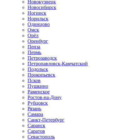
Новокузнецк
Новосибирск
Ногинск
Норильск
Одинцово
Омск
Орёл
Оренбург
Пенза
Пермь
Петрозаводск
Петропавловск-Камчатский
Подольск
Прокопьевск
Псков
Пушкино
Раменское
Ростов-на-Дону
Рубцовск
Рязань
Самара
Санкт-Петербург
Саранск
Саратов
Севастополь