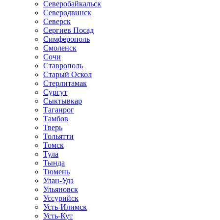
Северобайкальск
Северодвинск
Северск
Сергиев Посад
Симферополь
Смоленск
Сочи
Ставрополь
Старый Оскол
Стерлитамак
Сургут
Сыктывкар
Таганрог
Тамбов
Тверь
Тольятти
Томск
Тула
Тында
Тюмень
Улан-Удэ
Ульяновск
Уссурийск
Усть-Илимск
Усть-Кут