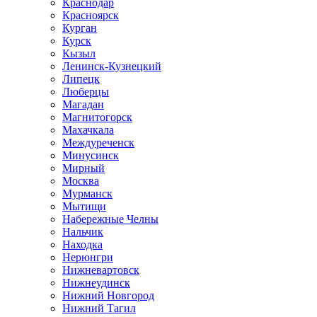
Краснодар
Красноярск
Курган
Курск
Кызыл
Ленинск-Кузнецкий
Липецк
Люберцы
Магадан
Магнитогорск
Махачкала
Междуреченск
Минусинск
Мирный
Москва
Мурманск
Мытищи
Набережные Челны
Нальчик
Находка
Нерюнгри
Нижневартовск
Нижнеудинск
Нижний Новгород
Нижний Тагил