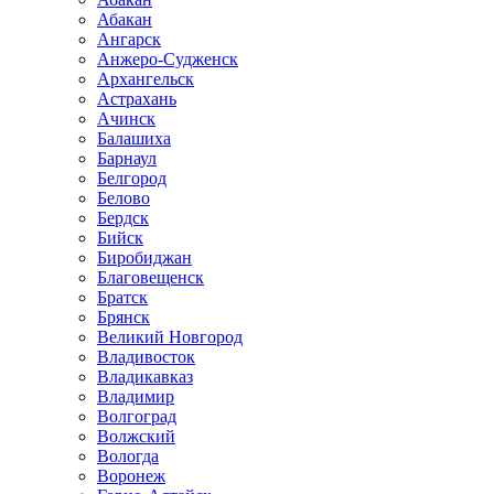
Абакан
Ангарск
Анжеро-Судженск
Архангельск
Астрахань
Ачинск
Балашиха
Барнаул
Белгород
Белово
Бердск
Бийск
Биробиджан
Благовещенск
Братск
Брянск
Великий Новгород
Владивосток
Владикавказ
Владимир
Волгоград
Волжский
Вологда
Воронеж