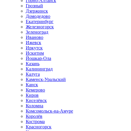
Горно-Алтайск
Грозный
Дзержинск
Домодедово
Екатеринбург
Железногорск
Зеленоград
Иваново
Ижевск
Иркутск
Искитим
Йошкар-Ола
Казань
Калининград
Калуга
Каменск-Уральский
Канск
Кемерово
Киров
Киселёвск
Коломна
Комсомольск-на-Амуре
Королёв
Кострома
Красногорск