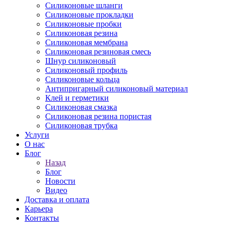
Силиконовые шланги
Силиконовые прокладки
Силиконовые пробки
Силиконовая резина
Силиконовая мембрана
Силиконовая резиновая смесь
Шнур силиконовый
Силиконовый профиль
Силиконовые кольца
Антипригарный силиконовый материал
Клей и герметики
Силиконовая смазка
Силиконовая резина пористая
Силиконовая трубка
Услуги
О нас
Блог
Назад
Блог
Новости
Видео
Доставка и оплата
Карьера
Контакты