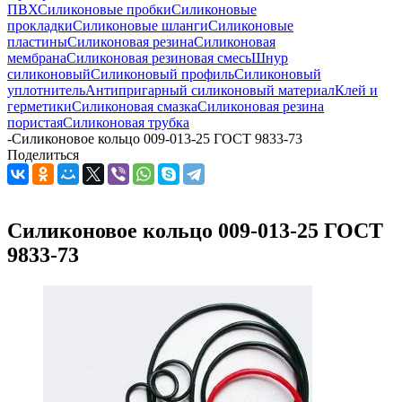
ПВХ
Силиконовые пробки
Силиконовые
прокладки
Силиконовые шланги
Силиконовые
пластины
Силиконовая резина
Силиконовая
мембрана
Силиконовая резиновая смесь
Шнур
силиконовый
Силиконовый профиль
Силиконовый
уплотнитель
Антипригарный силиконовый материал
Клей и
герметики
Силиконовая смазка
Силиконовая резина
пористая
Силиконовая трубка
-
Силиконовое кольцо 009-013-25 ГОСТ 9833-73
Поделиться
Силиконовое кольцо 009-013-25 ГОСТ
9833-73