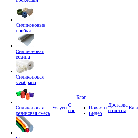
Силиконовые
пробки
Силиконовая
резина
Силиконовая
мембрана
Блог
О
Доставка
Силиконовая
Услуги
Новости
Кар
нас
и оплата
резиновая смесь
Видео