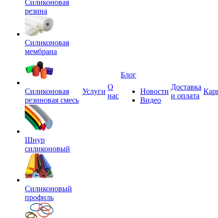
Силиконовая
резина
Силиконовая
мембрана
Блог
О
Доставка
Силиконовая
Услуги
Новости
Кар
нас
и оплата
резиновая смесь
Видео
Шнур
силиконовый
Силиконовый
профиль