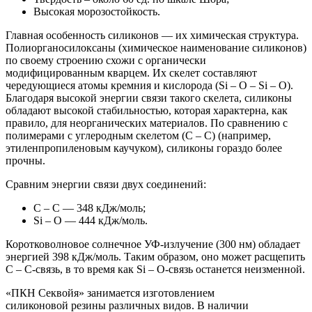
Высокая морозостойкость.
Главная особенность силиконов — их химическая структура.
Полиорганосилоксаны (химическое наименование силиконов)
по своему строению схожи с органически
модифицированным кварцем. Их скелет составляют
чередующиеся атомы кремния и кислорода (Si – O – Si – O).
Благодаря высокой энергии связи такого скелета, силиконы
обладают высокой стабильностью, которая характерна, как
правило, для неорганических материалов. По сравнению с
полимерами с углеродным скелетом (С – С) (например,
этиленпропиленовым каучуком), силиконы гораздо более
прочны.
Сравним энергии связи двух соединений:
С – С — 348 кДж/моль;
Si – O — 444 кДж/моль.
Коротковолновое солнечное УФ-излучение (300 нм) обладает
энергией 398 кДж/моль. Таким образом, оно может расщепить
С – С-связь, в то время как Si – O-связь останется неизменной.
«ПКН Секвойя» занимается изготовлением
силиконовой резины различных видов. В наличии