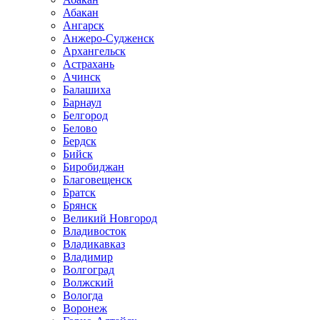
Абакан
Ангарск
Анжеро-Судженск
Архангельск
Астрахань
Ачинск
Балашиха
Барнаул
Белгород
Белово
Бердск
Бийск
Биробиджан
Благовещенск
Братск
Брянск
Великий Новгород
Владивосток
Владикавказ
Владимир
Волгоград
Волжский
Вологда
Воронеж