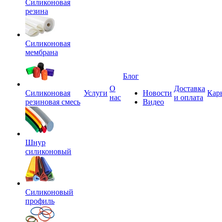
Силиконовая
резина
Силиконовая
мембрана
Блог
О
Доставка
Силиконовая
Услуги
Новости
Кар
нас
и оплата
резиновая смесь
Видео
Шнур
силиконовый
Силиконовый
профиль