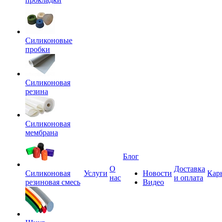
Силиконовые
пробки
Силиконовая
резина
Силиконовая
мембрана
Блог
О
Доставка
Силиконовая
Услуги
Новости
Кар
нас
и оплата
резиновая смесь
Видео