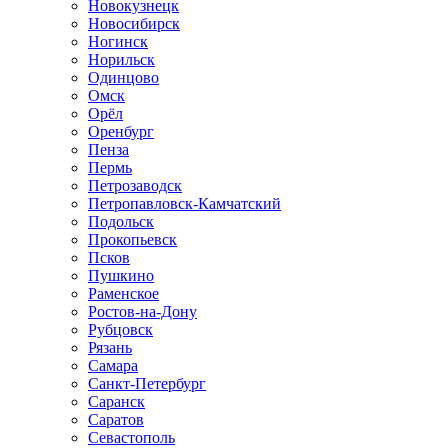
Новокузнецк
Новосибирск
Ногинск
Норильск
Одинцово
Омск
Орёл
Оренбург
Пенза
Пермь
Петрозаводск
Петропавловск-Камчатский
Подольск
Прокопьевск
Псков
Пушкино
Раменское
Ростов-на-Дону
Рубцовск
Рязань
Самара
Санкт-Петербург
Саранск
Саратов
Севастополь