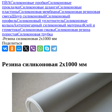
ПВХ
Силиконовые пробки
Силиконовые
прокладки
Силиконовые шланги
Силиконовые
пластины
Силиконовая мембрана
Силиконовая резиновая
смесь
Шнур силиконовый
Силиконовый
профиль
Силиконовый уплотнитель
Силиконовые
кольца
Антипригарный силиконовый материал
Клей и
герметики
Силиконовая смазка
Силиконовая резина
пористая
Силиконовая трубка
-
Резина силиконовая 2х1000 мм
Поделиться
Резина силиконовая 2х1000 мм