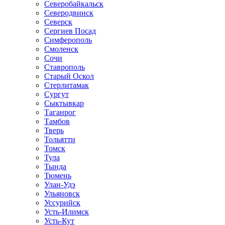
Северобайкальск
Северодвинск
Северск
Сергиев Посад
Симферополь
Смоленск
Сочи
Ставрополь
Старый Оскол
Стерлитамак
Сургут
Сыктывкар
Таганрог
Тамбов
Тверь
Тольятти
Томск
Тула
Тында
Тюмень
Улан-Удэ
Ульяновск
Уссурийск
Усть-Илимск
Усть-Кут