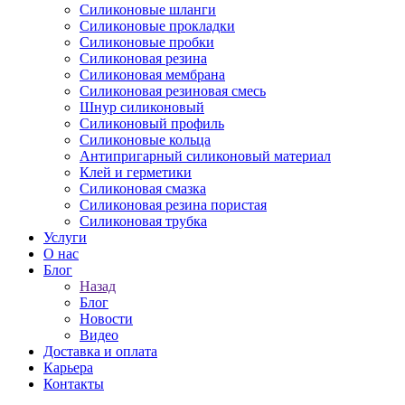
Силиконовые шланги
Силиконовые прокладки
Силиконовые пробки
Силиконовая резина
Силиконовая мембрана
Силиконовая резиновая смесь
Шнур силиконовый
Силиконовый профиль
Силиконовые кольца
Антипригарный силиконовый материал
Клей и герметики
Силиконовая смазка
Силиконовая резина пористая
Силиконовая трубка
Услуги
О нас
Блог
Назад
Блог
Новости
Видео
Доставка и оплата
Карьера
Контакты