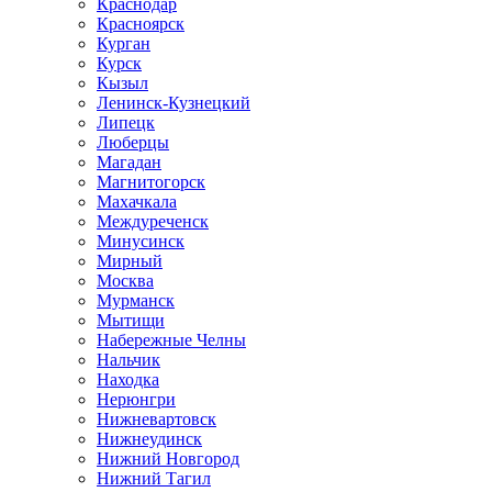
Краснодар
Красноярск
Курган
Курск
Кызыл
Ленинск-Кузнецкий
Липецк
Люберцы
Магадан
Магнитогорск
Махачкала
Междуреченск
Минусинск
Мирный
Москва
Мурманск
Мытищи
Набережные Челны
Нальчик
Находка
Нерюнгри
Нижневартовск
Нижнеудинск
Нижний Новгород
Нижний Тагил