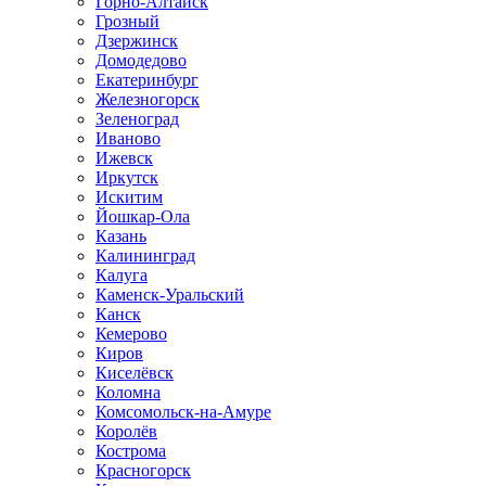
Горно-Алтайск
Грозный
Дзержинск
Домодедово
Екатеринбург
Железногорск
Зеленоград
Иваново
Ижевск
Иркутск
Искитим
Йошкар-Ола
Казань
Калининград
Калуга
Каменск-Уральский
Канск
Кемерово
Киров
Киселёвск
Коломна
Комсомольск-на-Амуре
Королёв
Кострома
Красногорск