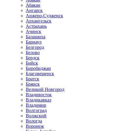
Абакан
Ангарск
Анжеро-Судженск
Архангельск
Астрахань
Ачинск
Балашиха
Барнаул
Белгород
Белово
Бердск
Бийск
Биробиджан
Благовещенск
Братск
Брянск
Великий Новгород
Владивосток
Владикавказ
Владимир
Волгоград
Волжский
Вологда
Воронеж