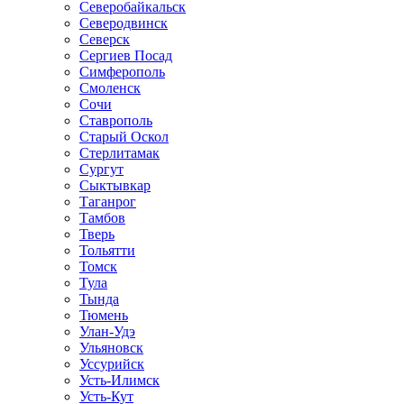
Северобайкальск
Северодвинск
Северск
Сергиев Посад
Симферополь
Смоленск
Сочи
Ставрополь
Старый Оскол
Стерлитамак
Сургут
Сыктывкар
Таганрог
Тамбов
Тверь
Тольятти
Томск
Тула
Тында
Тюмень
Улан-Удэ
Ульяновск
Уссурийск
Усть-Илимск
Усть-Кут