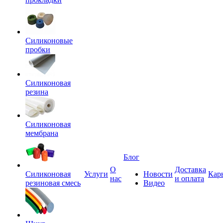
Силиконовые
пробки
Силиконовая
резина
Силиконовая
мембрана
Блог
О
Доставка
Силиконовая
Услуги
Новости
Кар
нас
и оплата
резиновая смесь
Видео