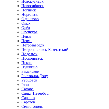
Новокузнецк
Новосибирск
Ногинск
Норильск
Одинцово
Омск
Орёл
Оренбург
Пенза
Пермь
Петрозаводск
Петропавловск-Камчатский
Подольск
Прокопьевск
Псков
Пушкино
Раменское
Ростов-на-Дону
Рубцовск
Рязань
Самара
Санкт-Петербург
Саранск
Саратов
Севастополь