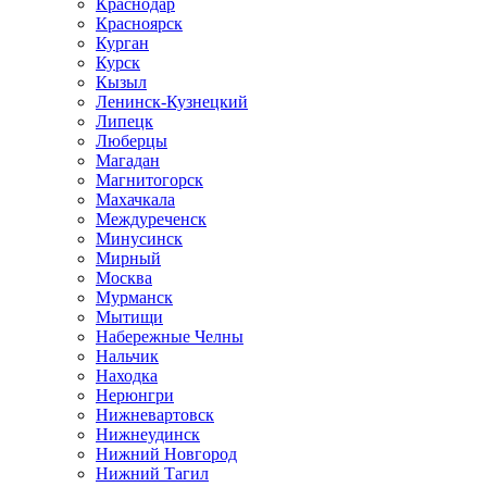
Краснодар
Красноярск
Курган
Курск
Кызыл
Ленинск-Кузнецкий
Липецк
Люберцы
Магадан
Магнитогорск
Махачкала
Междуреченск
Минусинск
Мирный
Москва
Мурманск
Мытищи
Набережные Челны
Нальчик
Находка
Нерюнгри
Нижневартовск
Нижнеудинск
Нижний Новгород
Нижний Тагил