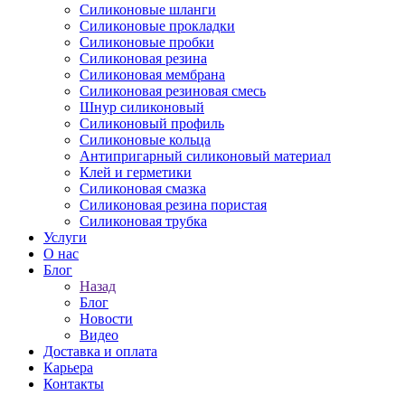
Силиконовые шланги
Силиконовые прокладки
Силиконовые пробки
Силиконовая резина
Силиконовая мембрана
Силиконовая резиновая смесь
Шнур силиконовый
Силиконовый профиль
Силиконовые кольца
Антипригарный силиконовый материал
Клей и герметики
Силиконовая смазка
Силиконовая резина пористая
Силиконовая трубка
Услуги
О нас
Блог
Назад
Блог
Новости
Видео
Доставка и оплата
Карьера
Контакты