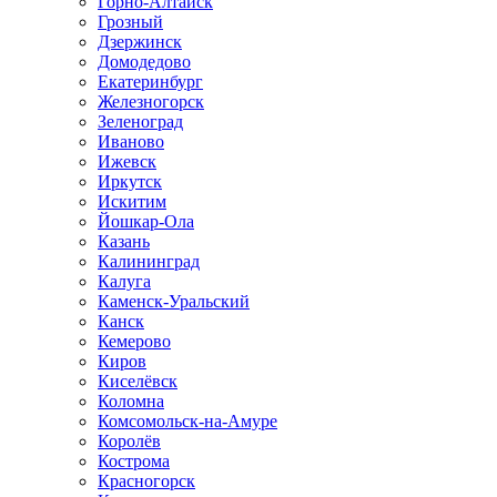
Горно-Алтайск
Грозный
Дзержинск
Домодедово
Екатеринбург
Железногорск
Зеленоград
Иваново
Ижевск
Иркутск
Искитим
Йошкар-Ола
Казань
Калининград
Калуга
Каменск-Уральский
Канск
Кемерово
Киров
Киселёвск
Коломна
Комсомольск-на-Амуре
Королёв
Кострома
Красногорск