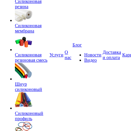
Силиконовая
резина
Силиконовая
мембрана
Блог
О
Доставка
Силиконовая
Услуги
Новости
Кар
нас
и оплата
резиновая смесь
Видео
Шнур
силиконовый
Силиконовый
профиль