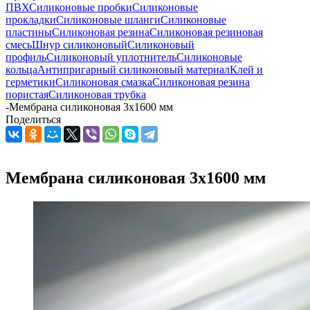
ПВХ
Силиконовые пробки
Силиконовые
прокладки
Силиконовые шланги
Силиконовые
пластины
Силиконовая резина
Силиконовая резиновая
смесь
Шнур силиконовый
Силиконовый
профиль
Силиконовый уплотнитель
Силиконовые
кольца
Антипригарный силиконовый материал
Клей и
герметики
Силиконовая смазка
Силиконовая резина
пористая
Силиконовая трубка
-
Мембрана силиконовая 3х1600 мм
Поделиться
Мембрана силиконовая 3х1600 мм