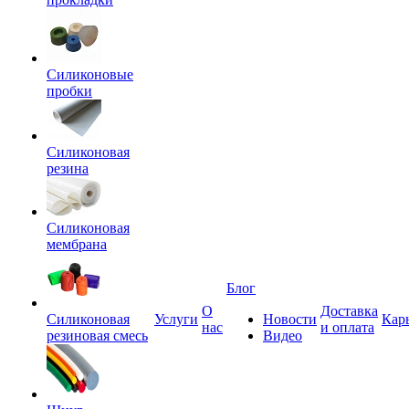
Силиконовые
пробки
Силиконовая
резина
Силиконовая
мембрана
Блог
О
Доставка
Силиконовая
Услуги
Новости
Кар
нас
и оплата
резиновая смесь
Видео