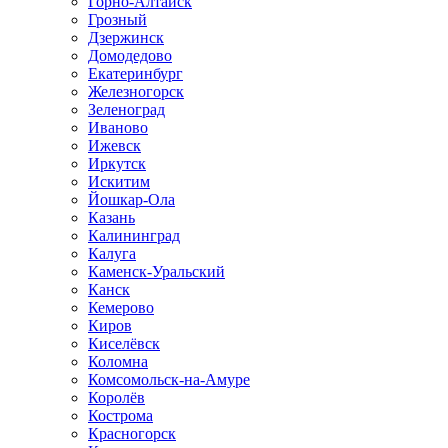
Горно-Алтайск
Грозный
Дзержинск
Домодедово
Екатеринбург
Железногорск
Зеленоград
Иваново
Ижевск
Иркутск
Искитим
Йошкар-Ола
Казань
Калининград
Калуга
Каменск-Уральский
Канск
Кемерово
Киров
Киселёвск
Коломна
Комсомольск-на-Амуре
Королёв
Кострома
Красногорск