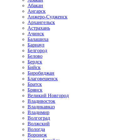
Абакан
Ангарск
Анжеро-Судженск
Архангельск
Астрахань
Ачинск
Балашиха
Барнаул
Белгород
Белово
Бердск
Бийск
Биробиджан
Благовещенск
Братск
Брянск
Великий Новгород
Владивосток
Владикавказ
Владимир
Волгоград
Волжский
Вологда
Воронеж