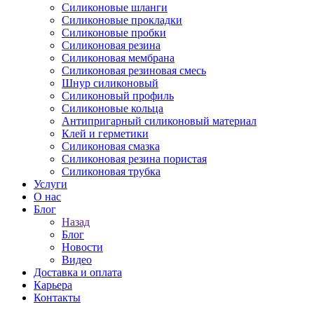
Силиконовые шланги
Силиконовые прокладки
Силиконовые пробки
Силиконовая резина
Силиконовая мембрана
Силиконовая резиновая смесь
Шнур силиконовый
Силиконовый профиль
Силиконовые кольца
Антипригарный силиконовый материал
Клей и герметики
Силиконовая смазка
Силиконовая резина пористая
Силиконовая трубка
Услуги
О нас
Блог
Назад
Блог
Новости
Видео
Доставка и оплата
Карьера
Контакты