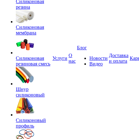
Силиконовая
резина
Силиконовая
мембрана
Блог
О
Доставка
Силиконовая
Услуги
Новости
Кар
нас
и оплата
резиновая смесь
Видео
Шнур
силиконовый
Силиконовый
профиль