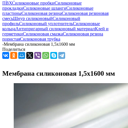
ПВХ
Силиконовые пробки
Силиконовые
прокладки
Силиконовые шланги
Силиконовые
пластины
Силиконовая резина
Силиконовая резиновая
смесь
Шнур силиконовый
Силиконовый
профиль
Силиконовый уплотнитель
Силиконовые
кольца
Антипригарный силиконовый материал
Клей и
герметики
Силиконовая смазка
Силиконовая резина
пористая
Силиконовая трубка
-
Мембрана силиконовая 1,5х1600 мм
Поделиться
Мембрана силиконовая 1,5х1600 мм