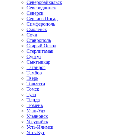
Северобайкальск
Северодвинск
Северск
Сергиев Посад
Симферополь
Смоленск
Сочи
Ставрополь
Старый Оскол
Стерлитамак
Сургут
Сыктывкар
Таганрог
Тамбов
Тверь
Тольятти
Томск
Тула
Тында
Тюмень
Улан-Удэ
Ульяновск
Уссурийск
Усть-Илимск
Усть-Кут