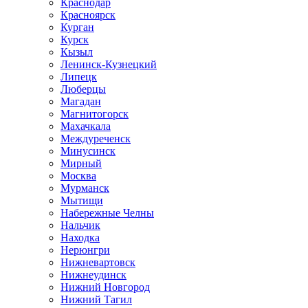
Краснодар
Красноярск
Курган
Курск
Кызыл
Ленинск-Кузнецкий
Липецк
Люберцы
Магадан
Магнитогорск
Махачкала
Междуреченск
Минусинск
Мирный
Москва
Мурманск
Мытищи
Набережные Челны
Нальчик
Находка
Нерюнгри
Нижневартовск
Нижнеудинск
Нижний Новгород
Нижний Тагил