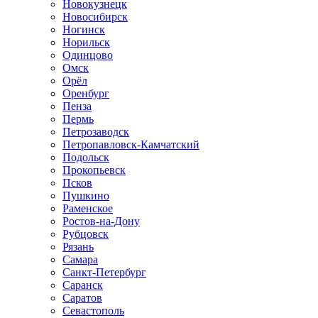
Новокузнецк
Новосибирск
Ногинск
Норильск
Одинцово
Омск
Орёл
Оренбург
Пенза
Пермь
Петрозаводск
Петропавловск-Камчатский
Подольск
Прокопьевск
Псков
Пушкино
Раменское
Ростов-на-Дону
Рубцовск
Рязань
Самара
Санкт-Петербург
Саранск
Саратов
Севастополь