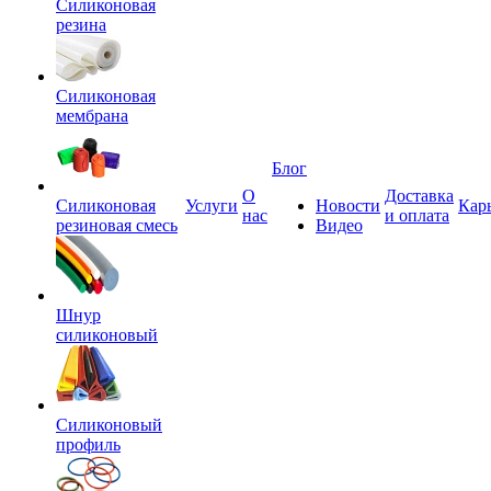
Силиконовая
резина
Силиконовая
мембрана
Блог
О
Доставка
Силиконовая
Услуги
Новости
Кар
нас
и оплата
резиновая смесь
Видео
Шнур
силиконовый
Силиконовый
профиль