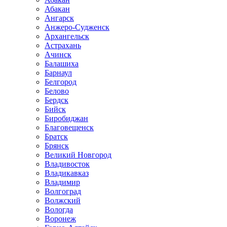
Абакан
Ангарск
Анжеро-Судженск
Архангельск
Астрахань
Ачинск
Балашиха
Барнаул
Белгород
Белово
Бердск
Бийск
Биробиджан
Благовещенск
Братск
Брянск
Великий Новгород
Владивосток
Владикавказ
Владимир
Волгоград
Волжский
Вологда
Воронеж