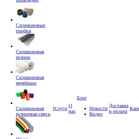
Силиконовые
пробки
Силиконовая
резина
Силиконовая
мембрана
Блог
О
Доставка
Силиконовая
Услуги
Новости
Кар
нас
и оплата
резиновая смесь
Видео