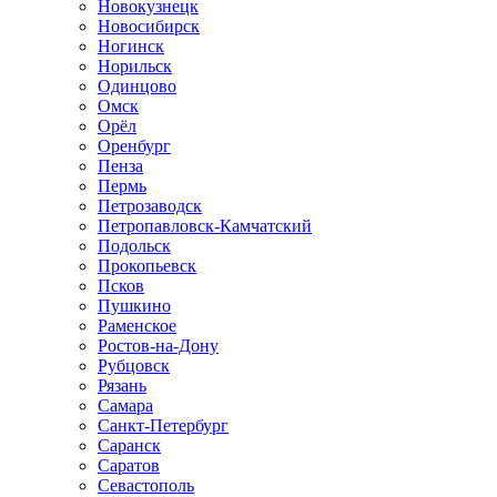
Новокузнецк
Новосибирск
Ногинск
Норильск
Одинцово
Омск
Орёл
Оренбург
Пенза
Пермь
Петрозаводск
Петропавловск-Камчатский
Подольск
Прокопьевск
Псков
Пушкино
Раменское
Ростов-на-Дону
Рубцовск
Рязань
Самара
Санкт-Петербург
Саранск
Саратов
Севастополь