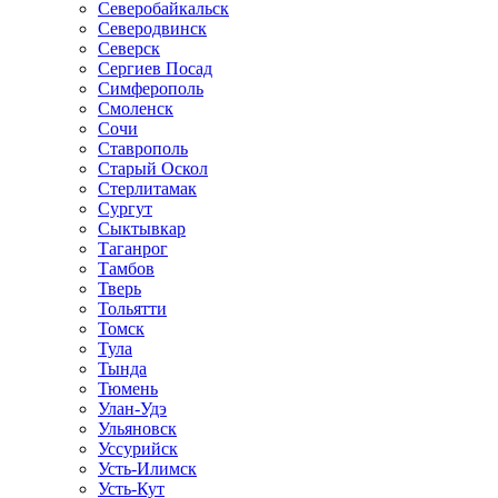
Северобайкальск
Северодвинск
Северск
Сергиев Посад
Симферополь
Смоленск
Сочи
Ставрополь
Старый Оскол
Стерлитамак
Сургут
Сыктывкар
Таганрог
Тамбов
Тверь
Тольятти
Томск
Тула
Тында
Тюмень
Улан-Удэ
Ульяновск
Уссурийск
Усть-Илимск
Усть-Кут