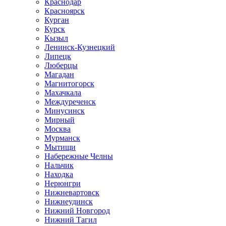
Краснодар
Красноярск
Курган
Курск
Кызыл
Ленинск-Кузнецкий
Липецк
Люберцы
Магадан
Магнитогорск
Махачкала
Междуреченск
Минусинск
Мирный
Москва
Мурманск
Мытищи
Набережные Челны
Нальчик
Находка
Нерюнгри
Нижневартовск
Нижнеудинск
Нижний Новгород
Нижний Тагил