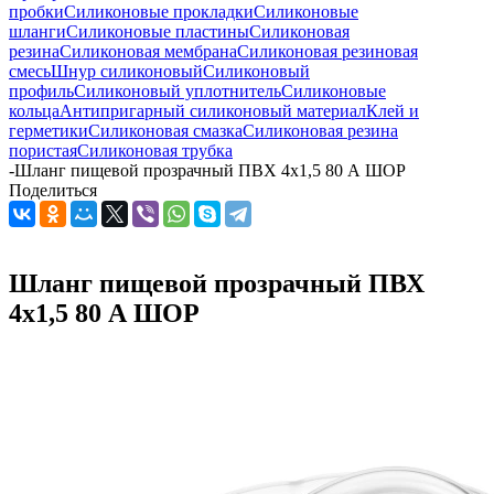
пробки
Силиконовые прокладки
Силиконовые
шланги
Силиконовые пластины
Силиконовая
резина
Силиконовая мембрана
Силиконовая резиновая
смесь
Шнур силиконовый
Силиконовый
профиль
Силиконовый уплотнитель
Силиконовые
кольца
Антипригарный силиконовый материал
Клей и
герметики
Силиконовая смазка
Силиконовая резина
пористая
Силиконовая трубка
-
Шланг пищевой прозрачный ПВХ 4х1,5 80 А ШОР
Поделиться
Шланг пищевой прозрачный ПВХ
4х1,5 80 А ШОР