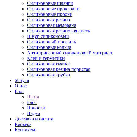
Силиконовые шланги
Силиконовые прокладки
Силиконовые пробки
Силиконовая резина
Силиконовая мембрана
Силиконовая резиновая смесь
Шнур силиконовый
Силиконовый профиль
Силиконовые кольца
Антипригарный силиконовый материал
Клей и герметики
Силиконовая смазка
Силиконовая резина пористая
Силиконовая трубка
Услуги
О нас
Блог
Назад
Блог
Новости
Видео
Доставка и оплата
Карьера
Контакты