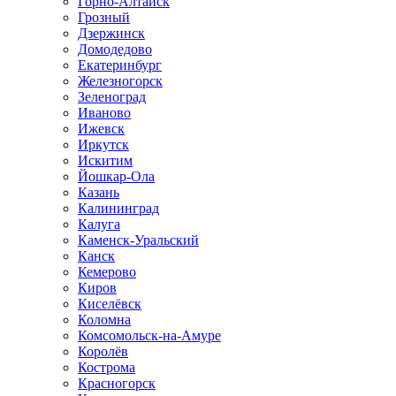
Горно-Алтайск
Грозный
Дзержинск
Домодедово
Екатеринбург
Железногорск
Зеленоград
Иваново
Ижевск
Иркутск
Искитим
Йошкар-Ола
Казань
Калининград
Калуга
Каменск-Уральский
Канск
Кемерово
Киров
Киселёвск
Коломна
Комсомольск-на-Амуре
Королёв
Кострома
Красногорск