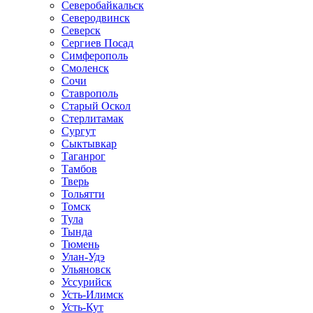
Северобайкальск
Северодвинск
Северск
Сергиев Посад
Симферополь
Смоленск
Сочи
Ставрополь
Старый Оскол
Стерлитамак
Сургут
Сыктывкар
Таганрог
Тамбов
Тверь
Тольятти
Томск
Тула
Тында
Тюмень
Улан-Удэ
Ульяновск
Уссурийск
Усть-Илимск
Усть-Кут