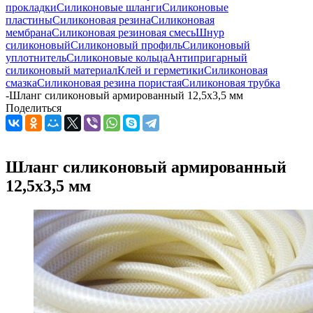
прокладки
Силиконовые шланги
Силиконовые
пластины
Силиконовая резина
Силиконовая
мембрана
Силиконовая резиновая смесь
Шнур
силиконовый
Силиконовый профиль
Силиконовый
уплотнитель
Силиконовые кольца
Антипригарный
силиконовый материал
Клей и герметики
Силиконовая
смазка
Силиконовая резина пористая
Силиконовая трубка
-
Шланг силиконовый армированный 12,5х3,5 мм
Поделиться
Шланг силиконовый армированный
12,5х3,5 мм