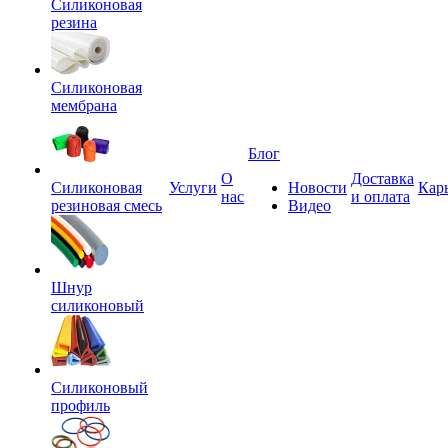
Силиконовая
резина
Силиконовая
мембрана
Блог
О
Доставка
Силиконовая
Услуги
Новости
Кар
нас
и оплата
резиновая смесь
Видео
Шнур
силиконовый
Силиконовый
профиль