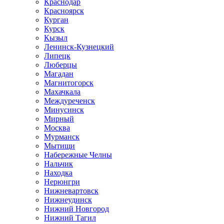
Краснодар
Красноярск
Курган
Курск
Кызыл
Ленинск-Кузнецкий
Липецк
Люберцы
Магадан
Магнитогорск
Махачкала
Междуреченск
Минусинск
Мирный
Москва
Мурманск
Мытищи
Набережные Челны
Нальчик
Находка
Нерюнгри
Нижневартовск
Нижнеудинск
Нижний Новгород
Нижний Тагил