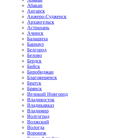
Абакан
Ангарск
Анжеро-Судженск
Архангельск
Астрахань
Ачинск
Балашиха
Барнаул
Белгород
Белово
Бердск
Бийск
Биробиджан
Благовещенск
Братск
Брянск
Великий Новгород
Владивосток
Владикавказ
Владимир
Волгоград
Волжский
Вологда
Воронеж