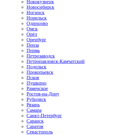
Новокузнецк
Новосибирск
Ногинск
Норильск
Одинцово
Омск
Орёл
Оренбург
Пенза
Пермь
Петрозаводск
Петропавловск-Камчатский
Подольск
Прокопьевск
Псков
Пушкино
Раменское
Ростов-на-Дону
Рубцовск
Рязань
Самара
Санкт-Петербург
Саранск
Саратов
Севастополь