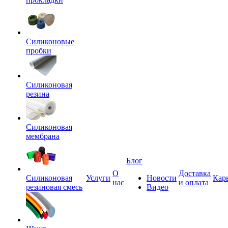
Силиконовые
пробки
Силиконовая
резина
Силиконовая
мембрана
Блог
О
Доставка
Силиконовая
Услуги
Новости
Кар
нас
и оплата
резиновая смесь
Видео