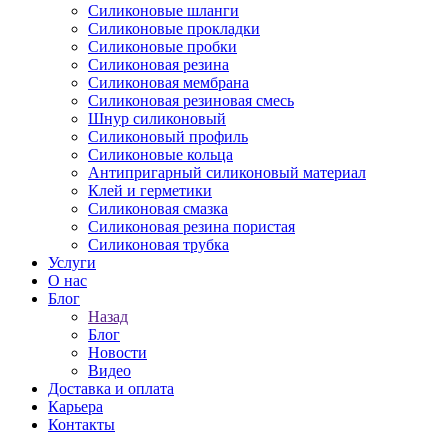
Силиконовые шланги
Силиконовые прокладки
Силиконовые пробки
Силиконовая резина
Силиконовая мембрана
Силиконовая резиновая смесь
Шнур силиконовый
Силиконовый профиль
Силиконовые кольца
Антипригарный силиконовый материал
Клей и герметики
Силиконовая смазка
Силиконовая резина пористая
Силиконовая трубка
Услуги
О нас
Блог
Назад
Блог
Новости
Видео
Доставка и оплата
Карьера
Контакты