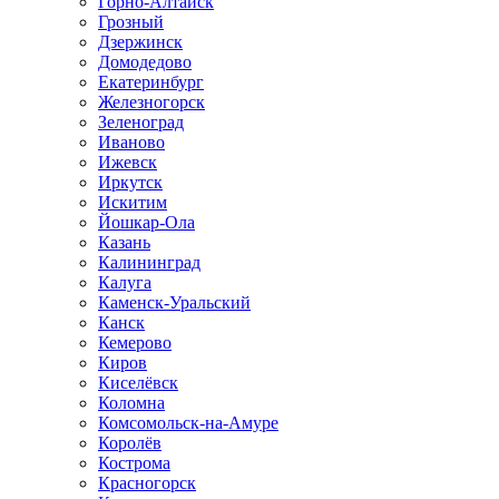
Горно-Алтайск
Грозный
Дзержинск
Домодедово
Екатеринбург
Железногорск
Зеленоград
Иваново
Ижевск
Иркутск
Искитим
Йошкар-Ола
Казань
Калининград
Калуга
Каменск-Уральский
Канск
Кемерово
Киров
Киселёвск
Коломна
Комсомольск-на-Амуре
Королёв
Кострома
Красногорск