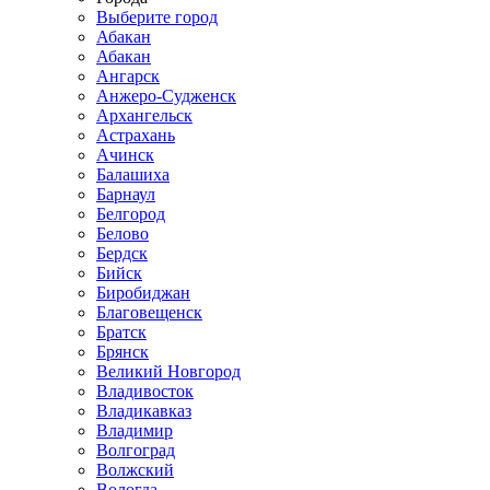
Выберите город
Абакан
Абакан
Ангарск
Анжеро-Судженск
Архангельск
Астрахань
Ачинск
Балашиха
Барнаул
Белгород
Белово
Бердск
Бийск
Биробиджан
Благовещенск
Братск
Брянск
Великий Новгород
Владивосток
Владикавказ
Владимир
Волгоград
Волжский
Вологда