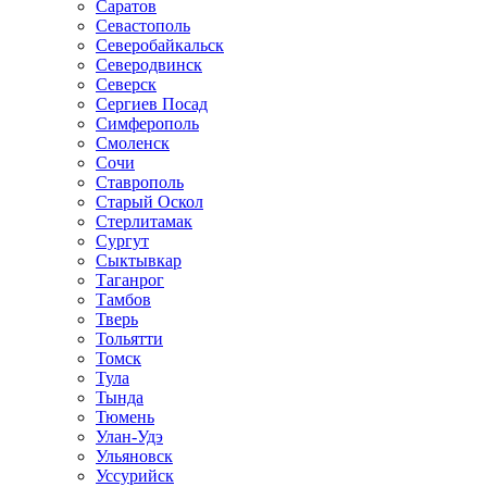
Саратов
Севастополь
Северобайкальск
Северодвинск
Северск
Сергиев Посад
Симферополь
Смоленск
Сочи
Ставрополь
Старый Оскол
Стерлитамак
Сургут
Сыктывкар
Таганрог
Тамбов
Тверь
Тольятти
Томск
Тула
Тында
Тюмень
Улан-Удэ
Ульяновск
Уссурийск