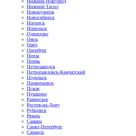
Нижний Новгород
Нижний Тагил
Новокузнецк
Новосибирск
Ногинск
Норильск
Одинцово
Омск
Орёл
Оренбург
Пенза
Пермь
Петрозаводск
Петропавловск-Камчатский
Подольск
Прокопьевск
Псков
Пушкино
Раменское
Ростов-на-Дону
Рубцовск
Рязань
Самара
Санкт-Петербург
Саранск