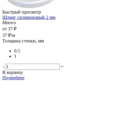
Быстрый просмотр
Шланг силиконовый 2 мм
Много
от
37 ₽
37
₽
/м
6
Толщина стенки, мм
Т
0.5
1
-
+
В корзину
Подробнее
-
В