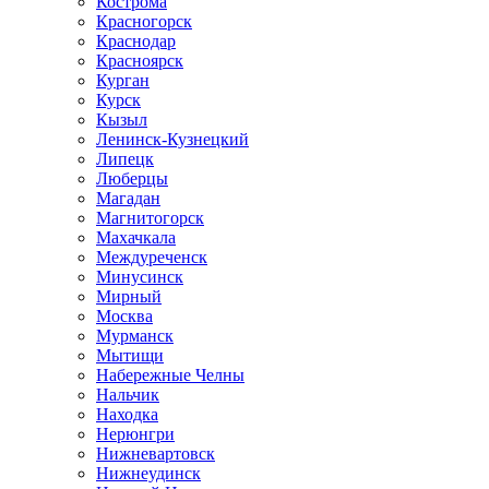
Кострома
Красногорск
Краснодар
Красноярск
Курган
Курск
Кызыл
Ленинск-Кузнецкий
Липецк
Люберцы
Магадан
Магнитогорск
Махачкала
Междуреченск
Минусинск
Мирный
Москва
Мурманск
Мытищи
Набережные Челны
Нальчик
Находка
Нерюнгри
Нижневартовск
Нижнеудинск